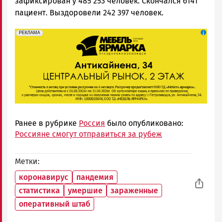
зафиксирован у 485 253 человек. Скончался 6141
пациент. Выздоровели 242 397 человек.
erid: 2SDnjeFymr3
Реклама
РЕКЛАМА
Ранее в рубрике
Россия
было опубликовано:
Россияне смогут отправиться за рубеж
Метки
коронавирус
пандемия
статистика
умершие
зараженные
оперативный штаб