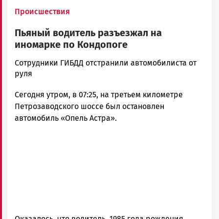
Происшествия
Пьяный водитель разъезжал на
иномарке по Кондопоге
Ольга
Сотрудники ГИБДД отстранили автомобилиста от
Гаврилова
руля
Новости
Сегодня утром, в 07:25, на третьем километре
Петрозаводска
и
Петрозаводского шоссе был остановлен
Карелии
автомобиль «Опель Астра».
|
Петрозаводск
ГОВОРИТ
Оказалось, что водитель, 1985 года рождения,