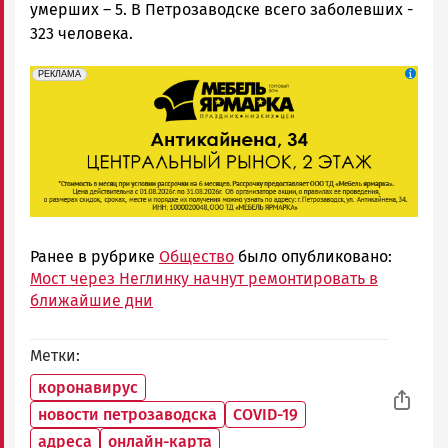
умерших – 5. В Петрозаводске всего заболевших -
323 человека.
erid: 2SDnjeFymr3
Реклама
РЕКЛАМА
Ранее в рубрике
Общество
было опубликовано:
Мост через Неглинку начнут ремонтировать в
ближайшие дни
Метки
коронавирус
новости петрозаводска
COVID-19
адреса
онлайн-карта