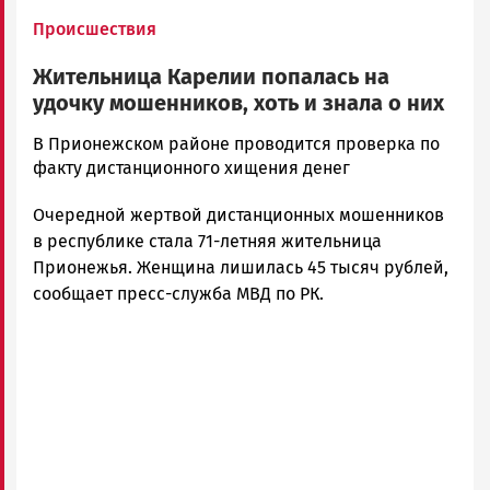
Происшествия
Жительница Карелии попалась на
удочку мошенников, хоть и знала о них
Алексей
В Прионежском районе проводится проверка по
Смирнов
факту дистанционного хищения денег
Новости
Очередной жертвой дистанционных мошенников
Петрозаводска
и
в республике стала 71-летняя жительница
Карелии
Прионежья. Женщина лишилась 45 тысяч рублей,
|
сообщает пресс-служба МВД по РК.
Петрозаводск
ГОВОРИТ