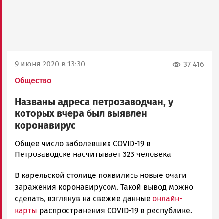
9 июня 2020 в 13:30
37 416
Общество
Названы адреса петрозаводчан, у
которых вчера был выявлен
коронавирус
Ольга
Общее число заболевших COVID-19 в
Гаврилова
Петрозаводске насчитывает 323 человека
Новости
В карельской столице появились новые очаги
Петрозаводска
и
заражения коронавирусом. Такой вывод можно
Карелии
сделать, взглянув на свежие данные
онлайн-
|
карты
распространения COVID-19 в республике.
Петрозаводск