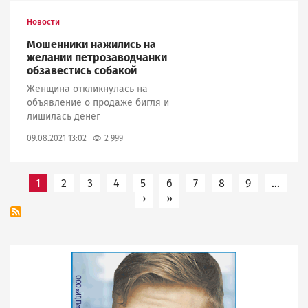
Новости
Мошенники нажились на
желании петрозаводчанки
обзавестись собакой
Женщина откликнулась на
объявление о продаже бигля и
лишилась денег
2 999
09.08.2021 13:02
Нумерация
1
2
3
4
5
6
7
8
9
…
›
Следующая страница
»
Последняя страница
страниц