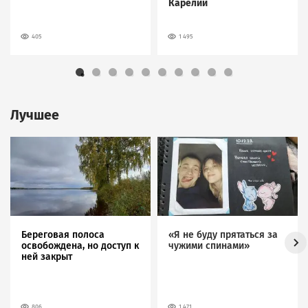
Карелии
405
1 495
Лучшее
Image
Image
Береговая полоса
«Я не буду прятаться за
освобождена, но доступ к
чужими спинами»
ней закрыт
806
1 471