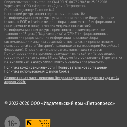
Свидетельство о регистрации СМИ ЭЛ № ФС77-72846 от 25.05.2018.
Учредитель: ООО «Издательский дом «Петропресс»
Главный редактор: Тихонов М.А.
Настоящий ресурс может содержать материалы 16+.
На информационном ресурсе установлены счетчики Яндекс Метрики
(включая РСЯ) и LiveInternet для сбора аналитической информации о
посещаемости и поведенческих метриках посетителей.
На информационном ресурсе применяются рекомендательные
технологии "Яндекс", "Медиаметрика" и "СМИ2" (информационные
технологии предоставления информации на основе сбора,
систематизации и анализа сведений, относящихся к предпочтениям
пользователей сети "Интернет", находящихся на территории Российской
Федерации). С правилами можно ознакомиться здесь и здесь.
При цитировании материалов, размещенных на сайте «Петрозаводск
говорит», активная ссылка https://ptzgovorit.ru обязательна. Перепечатка
материалов сайта допускается только с разрешения редакции.
Политика конфиденциальности
|
Пользовательское соглашение
|
Политика использования файлов Cookie
Резолютивная часть решения Петрозаводского городского суда от 24
апреля 2025г.
© 2022-2026 ООО «Издательский дом «Петропресс»