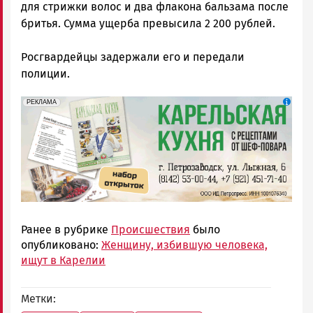
для стрижки волос и два флакона бальзама после
бритья. Сумма ущерба превысила 2 200 рублей.
Росгвардейцы задержали его и передали
полиции.
erid: 2SDnjdZZiDC
Реклама
РЕКЛАМА
Ранее в рубрике
Происшествия
было
опубликовано:
Женщину, избившую человека,
ищут в Карелии
Метки