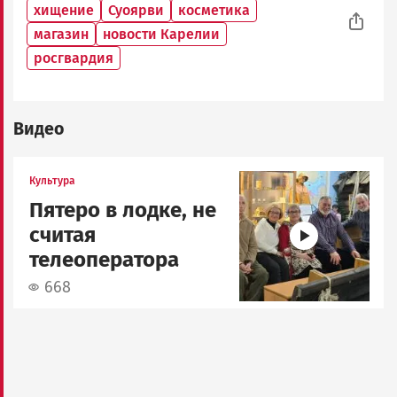
хищение
Суоярви
косметика
магазин
новости Карелии
росгвардия
Видео
Image
Культура
Пятеро в лодке, не
считая
телеоператора
668