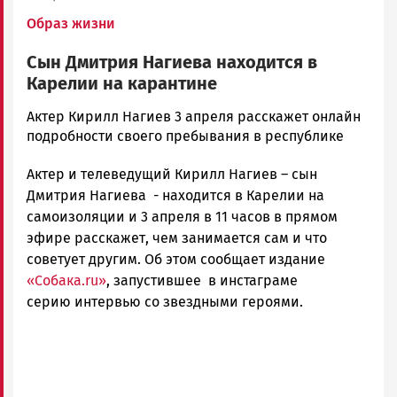
Образ жизни
Сын Дмитрия Нагиева находится в
Карелии на карантине
Елена
Актер Кирилл Нагиев 3 апреля расскажет онлайн
Гульшина
подробности своего пребывания в республике
Новости
Актер и телеведущий Кирилл Нагиев – сын
Петрозаводска
и
Дмитрия Нагиева - находится в Карелии на
Карелии
самоизоляции и 3 апреля в 11 часов в прямом
|
эфире расскажет, чем занимается сам и что
Петрозаводск
советует другим. Об этом сообщает издание
ГОВОРИТ
«Собака.ru»
, запустившее в инстаграме
серию интервью со звездными героями.