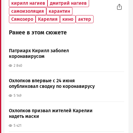
кирилл нагиев
дмитрий нагиев
самоизоляция
карантин
Сямозеро
Карелия
кино
актер
Ранее в этом сюжете
Патриарх Кирилл заболел
коронавирусом
2 840
Охлопков впервые с 24 июня
опубликовал сводку по коронавирусу
5 149
Охлопков призвал жителей Карелии
надеть маски
5 421