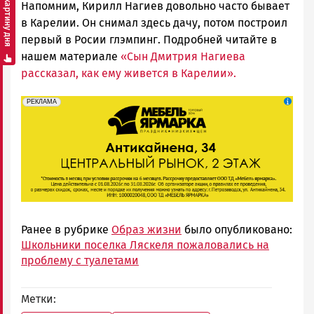
Смотреть картину дня
Напомним, Кирилл Нагиев довольно часто бывает
в Карелии. Он снимал здесь дачу, потом построил
первый в Росии глэмпинг. Подробней читайте в
нашем материале
«Сын Дмитрия Нагиева
рассказал, как ему живется в Карелии».
erid: 2SDnjeFymr3
Реклама
РЕКЛАМА
Ранее в рубрике
Образ жизни
было опубликовано:
Школьники поселка Ляскеля пожаловались на
проблему с туалетами
Метки