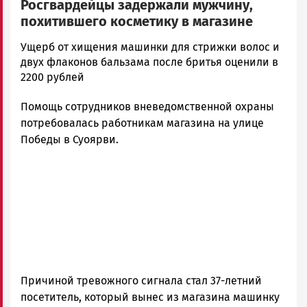
Росгвардейцы задержали мужчину,
похитившего косметику в магазине
Корректор
Ущерб от хищения машинки для стрижки волос и
Новости
двух флаконов бальзама после бритья оценили в
Петрозаводска
2200 рублей
и
Помощь сотрудников вневедомственной охраны
Карелии
|
потребовалась работникам магазина на улице
Петрозаводск
Победы в Суоярви.
ГОВОРИТ
Причиной тревожного сигнала стал 37-летний
посетитель, который вынес из магазина машинку