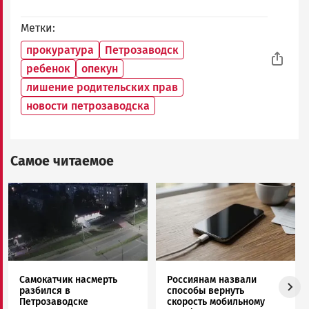
Метки
прокуратура
Петрозаводск
ребенок
опекун
лишение родительских прав
новости петрозаводска
Самое читаемое
Image
Image
Самокатчик насмерть
Россиянам назвали
разбился в
способы вернуть
Петрозаводске
скорость мобильному