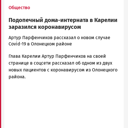
Общество
Подопечный дома-интерната в Карелии
заразился коронавирусом
Юрий
Артур Парфенчиков рассказал о новом случае
Каулио
Covid-19 в Олонецком районе
Новости
Глава Карелии Артур Парфенчиков на своей
Петрозаводска
и
странице в соцсети рассказал об одном из двух
Карелии
новых пациентов с коронавирусом из Олонецкого
|
района.
Петрозаводск
ГОВОРИТ