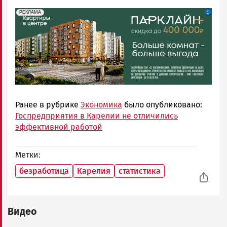
erid: 2SDnjdeSPnB
Реклама
РЕКЛАМА
Ранее в рубрике
Экономика
было опубликовано:
Госпредприятия в Карелии не отличились
эффективной работой
Метки
безработица
Карелия
статистика
Видео