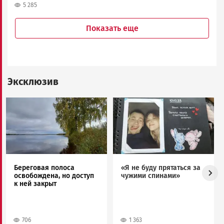
5 285
Показать еще
Эксклюзив
Image
Image
Береговая полоса
«Я не буду прятаться за
освобождена, но доступ
чужими спинами»
к ней закрыт
706
1 363