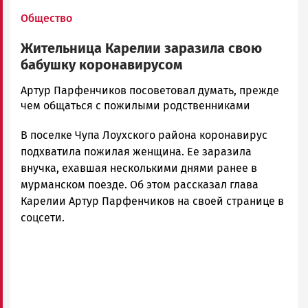
Общество
Жительница Карелии заразила свою
бабушку коронавирусом
Юрий
Артур Парфенчиков посоветовал думать, прежде
Каулио
чем общаться с пожилыми родственниками
Новости
В поселке Чупа Лоухского района коронавирус
Петрозаводска
и
подхватила пожилая женщина. Ее заразила
Карелии
внучка, ехавшая несколькими днями ранее в
|
мурманском поезде. Об этом рассказал глава
Петрозаводск
Карелии Артур Парфенчиков на своей странице в
ГОВОРИТ
соцсети.