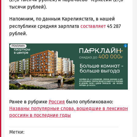
тысячи рублей).
Напомним, по данным Карелиястата, в нашей
республике средняя зарплата
составляет
45 287
рублей.
erid: 2SDnjdeSPnB
Реклама
РЕКЛАМА
Ранее в рубрике
Россия
было опубликовано:
Названы популярные слова, вошедшие в лексикон
россиян в последние годы
Метки