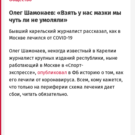
Олег Шамонаев: «Взять у нас мазки мы
чуть ли не умоляли»
Елена
Бывший карельский журналист рассказал, как в
Гульшина
Москве лечился от COVID-19
Новости
Олег Шамонаев, некогда известный в Карелии
Петрозаводска
и
журналист крупных изданий республики, ныне
Карелии
работающий в Москве в «Спорт-
|
экспрессе»,
опубликовал
в ФБ историю о том, как
Петрозаводск
его лечили от коронавируса. Всем, кому кажется,
ГОВОРИТ
что только на периферии схема лечения дает
сбои, читать обязательно.