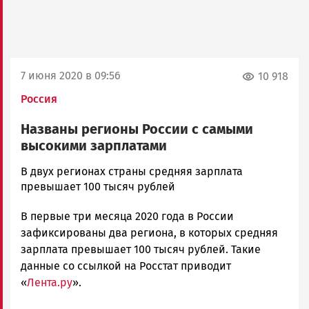
7 июня 2020 в 09:56
10 918
Россия
Названы регионы России с самыми
высокими зарплатами
Юрий
В двух регионах страны средняя зарплата
Каулио
превышает 100 тысяч рублей
Новости
В первые три месяца 2020 года в России
Петрозаводска
и
зафиксированы два региона, в которых средняя
Карелии
зарплата превышает 100 тысяч рублей. Такие
|
данные со ссылкой на Росстат приводит
Петрозаводск
«
Лента.ру
».
ГОВОРИТ