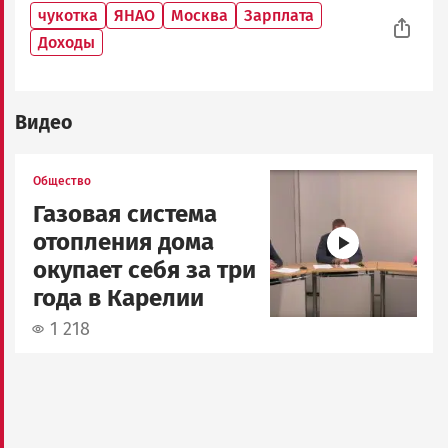
чукотка
ЯНАО
Москва
Зарплата
Доходы
Видео
Image
Общество
Газовая система
отопления дома
окупает себя за три
года в Карелии
1 218