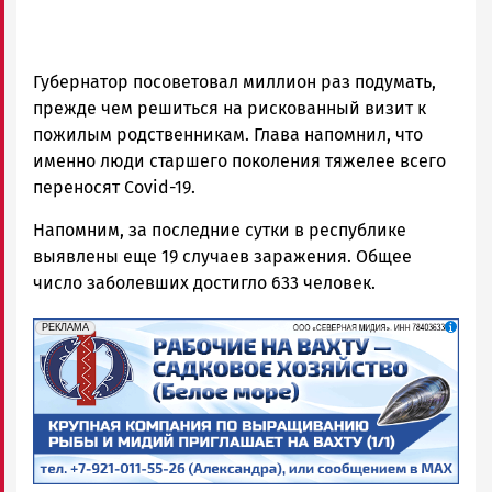
Губернатор посоветовал миллион раз подумать,
прежде чем решиться на рискованный визит к
пожилым родственникам. Глава напомнил, что
именно люди старшего поколения тяжелее всего
переносят Covid-19.
Напомним, за последние сутки в республике
выявлены еще 19 случаев заражения. Общее
число заболевших достигло 633 человек.
erid: 2SDnjf467GP
Реклама
РЕКЛАМА