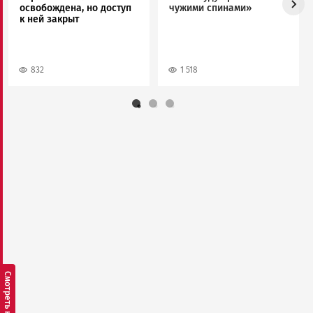
освобождена, но доступ
чужими спинами»
к ней закрыт
832
1 518