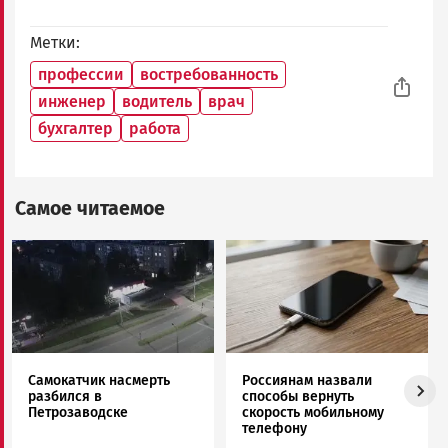
Метки
профессии
востребованность
инженер
водитель
врач
бухгалтер
работа
Самое читаемое
Image
Image
Самокатчик насмерть
Россиянам назвали
разбился в
способы вернуть
Петрозаводске
скорость мобильному
телефону