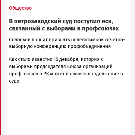
Общество
В петрозаводский суд поступил иск,
связанный с выборами в профсоюзах
Антонина
Соловьев просит признать нелегитимной отчетно-
Кябелева
выборную конференцию профобъединения
Новости
Как стало известно 15 декабря, история с
Петрозаводска
и
выборами председателя Союза организаций
Карелии
профсоюзов в РК может получить продолжение в
|
суде.
Петрозаводск
ГОВОРИТ