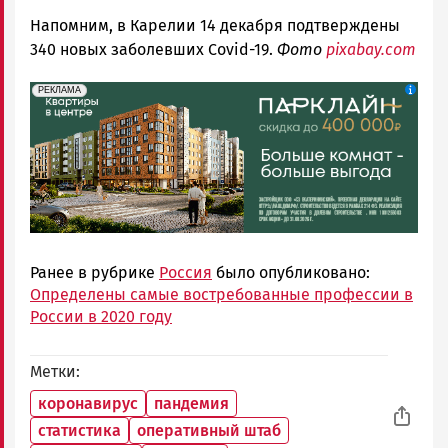
Напомним, в Карелии 14 декабря подтверждены
340 новых заболевших Covid-19.
Фото
pixabay.com
erid: 2SDnjdeSPnB
Реклама
РЕКЛАМА
Ранее в рубрике
Россия
было опубликовано:
Определены самые востребованные профессии в
России в 2020 году
Метки
коронавирус
пандемия
статистика
оперативный штаб