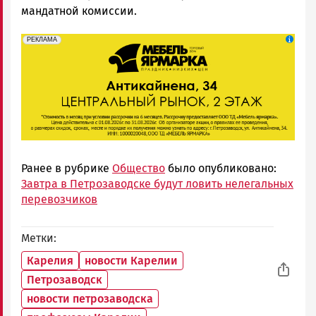
мандатной комиссии.
erid: 2SDnjeFymr3
Реклама
РЕКЛАМА
Ранее в рубрике
Общество
было опубликовано:
Завтра в Петрозаводске будут ловить нелегальных
перевозчиков
Метки
Карелия
новости Карелии
Петрозаводск
новости петрозаводска