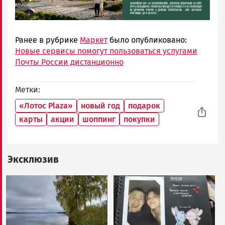
Ранее в рубрике
Маркет
было опубликовано:
Новые сервисы помогут пользоваться услугами
Почты России дистанционно
Метки
«Лотос Plaza»
новый год
подарок
карты
акции
шоппинг
покупки
Эксклюзив
Image
Image