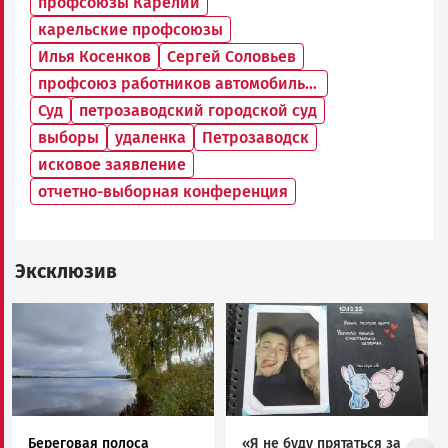
профсоюзы Карелии
карельские профсоюзы
Илья Косенков
Сергей Соловьев
профсоюз работников автомобильного транспорта
Суд
петрозаводский городской суд
выборы
удаленка
Петрозаводск
исковое заявление
отчетно-выборная конференция
Эксклюзив
Image
Image
Береговая полоса
«Я не буду прятаться за