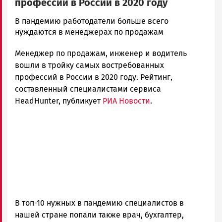
профессии в России в 2020 году
Юрий
В пандемию работодатели больше всего
Каулио
нуждаются в менеджерах по продажам
Новости
Менеджер по продажам, инженер и водитель
Петрозаводска
и
вошли в тройку самых востребованных
Карелии
профессий в России в 2020 году. Рейтинг,
|
составленный специалистами сервиса
Петрозаводск
HeadHunter, публикует
РИА Новости
.
ГОВОРИТ
В топ-10 нужных в пандемию специалистов в
нашей стране попали также врач, бухгалтер,