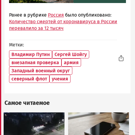
Ранее в рубрике
Россия
было опубликовано:
Количество смертей от коронавируса в России
перевалило за 12 тысяч
Метки
Владимир Путин
Сергей Шойгу
внезапная проверка
армия
Западный военный округ
северный флот
учения
Самое читаемое
Image
Image