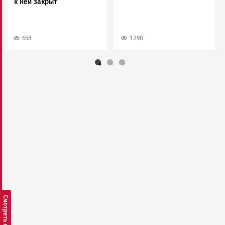
к ней закрыт
658
1 298