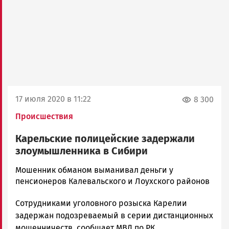
17 июля 2020 в 11:22
8 300
Происшествия
Карельские полицейские задержали
злоумышленника в Сибири
Корректор
Мошенник обманом выманивал деньги у
Новости
пенсионеров Калевальского и Лоухского районов
Петрозаводска
Сотрудниками уголовного розыска Карелии
и
Карелии
задержан подозреваемый в серии дистанционных
|
мошенничеств, сообщает МВД по РК