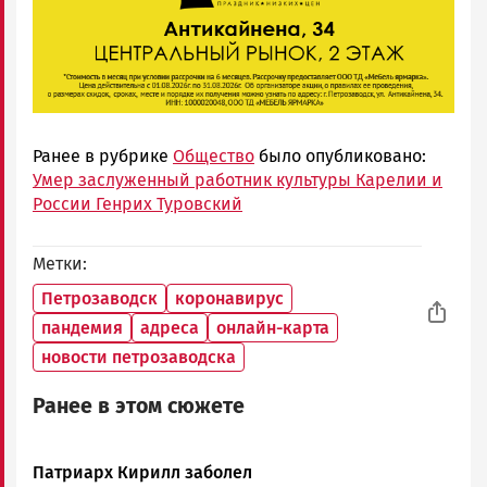
Ранее в рубрике
Общество
было опубликовано:
Умер заслуженный работник культуры Карелии и
России Генрих Туровский
Метки
Петрозаводск
коронавирус
пандемия
адреса
онлайн-карта
новости петрозаводска
Ранее в этом сюжете
Патриарх Кирилл заболел