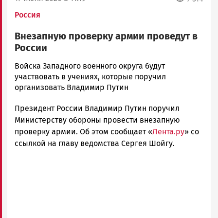
Россия
Внезапную проверку армии проведут в
России
Корректор
Войска Западного военного округа будут
Новости
участвовать в учениях, которые поручил
Петрозаводска
организовать Владимир Путин
и
Президент России Владимир Путин поручил
Карелии
|
Министерству обороны провести внезапную
Петрозаводск
проверку армии. Об этом сообщает «
Лента.ру
» со
ГОВОРИТ
ссылкой на главу ведомства Сергея Шойгу.