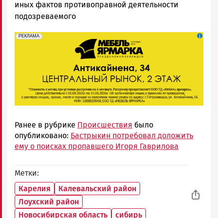
иных фактов противоправной деятельности
подозреваемого
erid: 2SDnjeFymr3
Реклама
РЕКЛАМА
Ранее в рубрике
Происшествия
было
опубликовано:
Бастрыкин потребовал доложить
ему о поисках пропавшего Игоря Гаврилова
Метки
Карелия
Калевальский район
Лоухский район
Новосибирская область
сибирь