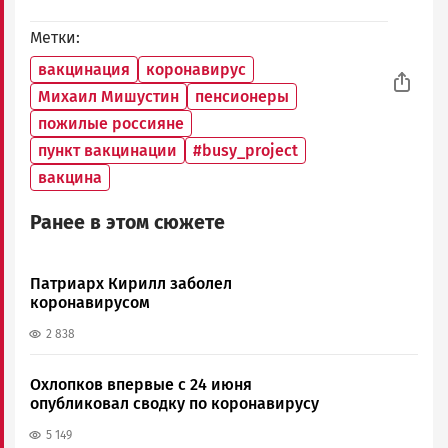
Метки
вакцинация
коронавирус
Михаил Мишустин
пенсионеры
пожилые россияне
пункт вакцинации
#busy_project
вакцина
Ранее в этом сюжете
Патриарх Кирилл заболел
коронавирусом
2 838
Охлопков впервые с 24 июня
опубликовал сводку по коронавирусу
5 149