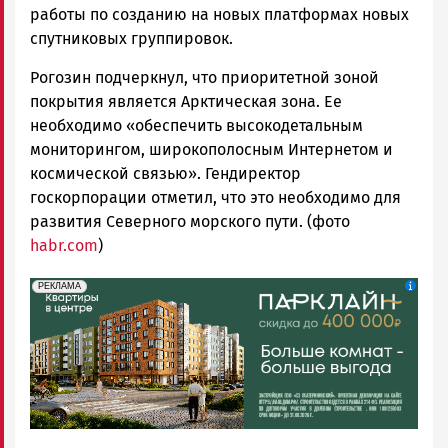
работы по созданию на новых платформах новых
спутниковых группировок.
Рогозин подчеркнул, что приоритетной зоной
покрытия является Арктическая зона. Ее
необходимо «обеспечить высокодетальным
мониторингом, широкополосным Интернетом и
космической связью». Гендиректор
госкорпорации отметил, что это необходимо для
развития Северного морского пути. (фото
habr.com
)
erid: 2SDnjdeSPnB
Реклама
РЕКЛАМА