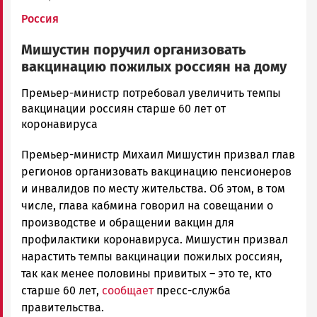
Россия
Мишустин поручил организовать
вакцинацию пожилых россиян на дому
admintimur
Премьер-министр потребовал увеличить темпы
Новости
вакцинации россиян старше 60 лет от
Петрозаводска
коронавируса
и
Премьер-министр Михаил Мишустин призвал глав
Карелии
|
регионов организовать вакцинацию пенсионеров
Петрозаводск
и инвалидов по месту жительства. Об этом, в том
ГОВОРИТ
числе, глава кабмина говорил на совещании о
производстве и обращении вакцин для
профилактики коронавируса. Мишустин призвал
нарастить темпы вакцинации пожилых россиян,
так как менее половины привитых – это те, кто
старше 60 лет,
сообщает
пресс-служба
правительства.