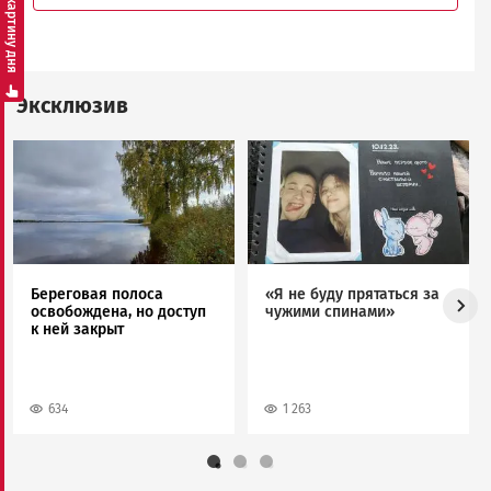
Смотреть картину дня
Эксклюзив
Image
Image
Береговая полоса
«Я не буду прятаться за
освобождена, но доступ
чужими спинами»
к ней закрыт
634
1 263