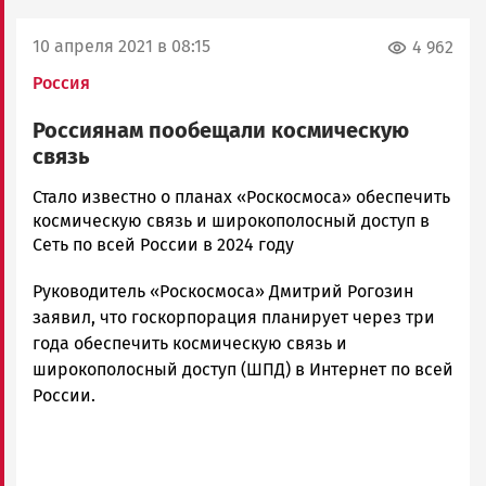
10 апреля 2021 в 08:15
4 962
Россия
Россиянам пообещали космическую
связь
admintimur
Стало известно о планах «Роскосмоса» обеспечить
Новости
космическую связь и широкополосный доступ в
Петрозаводска
Сеть по всей России в 2024 году
и
Руководитель «Роскосмоса» Дмитрий Рогозин
Карелии
|
заявил, что госкорпорация планирует через три
Петрозаводск
года обеспечить космическую связь и
ГОВОРИТ
широкополосный доступ (ШПД) в Интернет по всей
России.