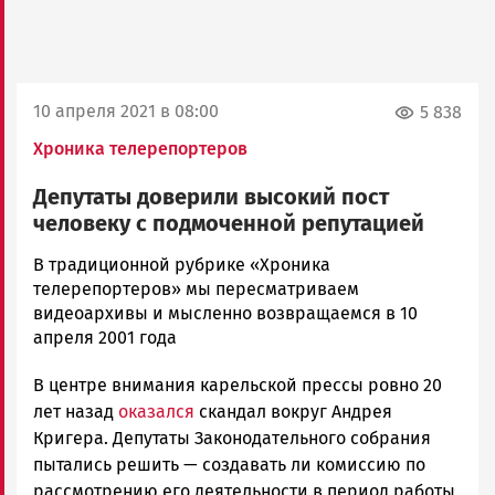
10 апреля 2021 в 08:00
5 838
Хроника телерепортеров
Депутаты доверили высокий пост
человеку с подмоченной репутацией
admintimur
В традиционной рубрике «Хроника
Новости
телерепортеров» мы пересматриваем
Петрозаводска
видеоархивы и мысленно возвращаемся в 10
и
апреля 2001 года
Карелии
В центре внимания карельской прессы ровно 20
|
Петрозаводск
лет назад
оказался
скандал вокруг Андрея
ГОВОРИТ
Кригера. Депутаты Законодательного собрания
пытались решить — создавать ли комиссию по
рассмотрению его деятельности в период работы