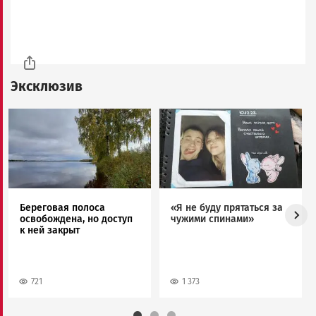
Эксклюзив
Image
Image
Береговая полоса
«Я не буду прятаться за
освобождена, но доступ
чужими спинами»
к ней закрыт
721
1 373