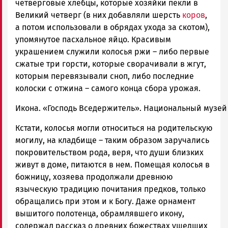
четверговые хлебцы, которые хозяйки пекли в
Великий четверг (в них добавляли шерсть
коров
,
а потом использовали в обрядах ухода за скотом),
упомянутое пасхальное яйцо. Красивым
украшением служили колосья ржи – либо первые
сжатые три горсти, которые сворачивали в жгут,
которым перевязывали сноп, либо последние
колоски с отжина – самого конца сбора урожая.
Икона. «Господь Вседержитель». Национальный музей
Кстати, колосья могли относиться на родительскую
могилу, на кладбище – таким образом заручались
покровительством рода, веря, что души близких
живут в доме, питаются в нем. Помещая колосья в
божницу, хозяева продолжали древнюю
языческую традицию почитания предков, только
обращались при этом и к Богу. Даже орнамент
вышитого полотенца, обрамлявшего икону,
содержал рассказ о древних божествах ушедших