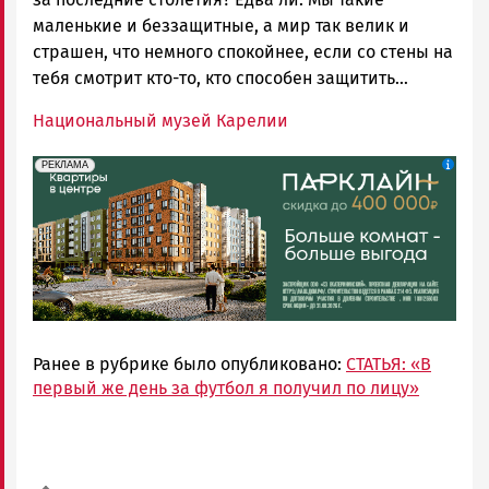
маленькие и беззащитные, а мир так велик и
страшен, что немного спокойнее, если со стены на
тебя смотрит кто-то, кто способен защитить…
Национальный музей Карелии
erid: 2SDnjdeSPnB
Реклама
РЕКЛАМА
Ранее в рубрике было опубликовано:
СТАТЬЯ: «В
первый же день за футбол я получил по лицу»