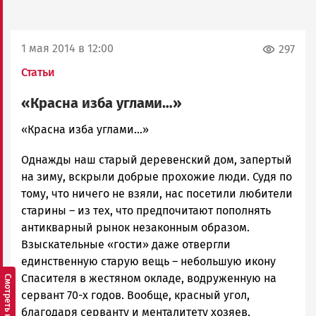
1 мая 2014 в 12:00
297
Статьи
«Красна изба углами…»
admintimur
«Красна изба углами…»
Новости
Однажды наш старый деревенский дом, запертый
Петрозаводска
и
на зиму, вскрыли добрые прохожие люди. Судя по
Карелии
тому, что ничего не взяли, нас посетили любители
|
старины – из тех, что предпочитают пополнять
Петрозаводск
антикварный рынок незаконным образом.
ГОВОРИТ
Взыскательные «гости» даже отвергли
единственную старую вещь – небольшую икону
Спасителя в жестяном окладе, водруженную на
сервант 70-х годов. Вообще, красный угол,
благодаря серванту и менталитету хозяев,