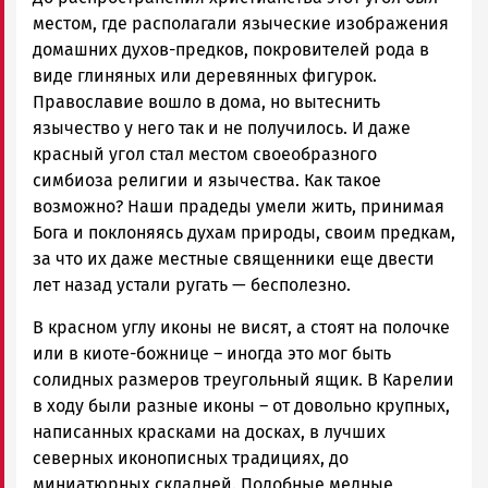
местом, где располагали языческие изображения
домашних духов-предков, покровителей рода в
виде глиняных или деревянных фигурок.
Православие вошло в дома, но вытеснить
язычество у него так и не получилось. И даже
красный угол стал местом своеобразного
симбиоза религии и язычества. Как такое
возможно? Наши прадеды умели жить, принимая
Бога и поклоняясь духам природы, своим предкам,
за что их даже местные священники еще двести
лет назад устали ругать — бесполезно.
В красном углу иконы не висят, а стоят на полочке
или в киоте-божнице – иногда это мог быть
солидных размеров треугольный ящик. В Карелии
в ходу были разные иконы – от довольно крупных,
написанных красками на досках, в лучших
северных иконописных традициях, до
миниатюрных складней. Подобные медные