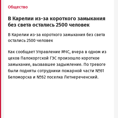
Общество
В Карелии из-за короткого замыкания
без света остались 2500 человек
admintimur
В Карелии из-за короткого замыкания без света
Новости
остались 2500 человек
Петрозаводска
Как сообщает Управление МЧС, вчера в одном из
и
Карелии
цехов Палокоргской ГЭС произошло короткое
|
замыкание, вызвавшее задымление. По тревоге
Петрозаводск
были подняты сотрудники пожарной части №61
ГОВОРИТ
Беломорска и №62 поселка Летнереченский.