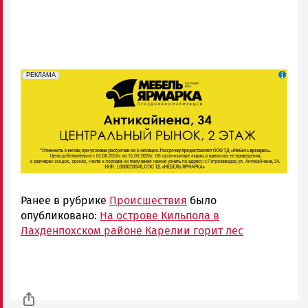
erid: 2SDnjeFymr3
Реклама
РЕКЛАМА
Ранее в рубрике
Происшествия
было
опубликовано:
На острове Кильпола в
Лахденпохском районе Карелии горит лес