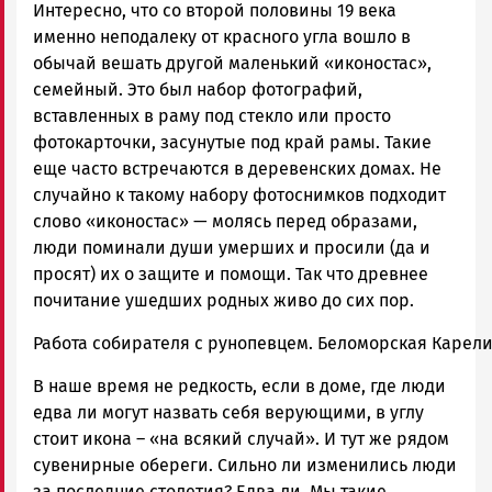
Интересно, что со второй половины 19 века
именно неподалеку от красного угла вошло в
обычай вешать другой маленький «иконостас»,
семейный. Это был набор фотографий,
вставленных в раму под стекло или просто
фотокарточки, засунутые под край рамы. Такие
еще часто встречаются в деревенских домах. Не
случайно к такому набору фотоснимков подходит
слово «иконостас» — молясь перед образами,
люди поминали души умерших и просили (да и
просят) их о защите и помощи. Так что древнее
почитание ушедших родных живо до сих пор.
Работа собирателя с рунопевцем. Беломорская Карелия.
В наше время не редкость, если в доме, где люди
едва ли могут назвать себя верующими, в углу
стоит икона – «на всякий случай». И тут же рядом
сувенирные обереги. Сильно ли изменились люди
за последние столетия? Едва ли. Мы такие