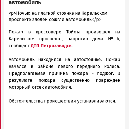
автомобиль
admintimur
<p>Ночью на платной стоянке на Карельском
Новости
проспекте злодеи сожгли автомобиль</p>
Петрозаводска
Пожар в кроссовере Тойота произошел на
и
Карелии
Карельском проспекте, напротив дома №4,
|
сообщает
ДТП.Петрозаводск
.
Петрозаводск
ГОВОРИТ
Автомобиль находился на автостоянке. Пожар
начался в районе левого переднего колеса.
Предполагаемая причина пожара - поджог. В
результате пожара существенно поврежден
моторный отсек автомобиля.
Обстоятельства происшествия устанавливаются.