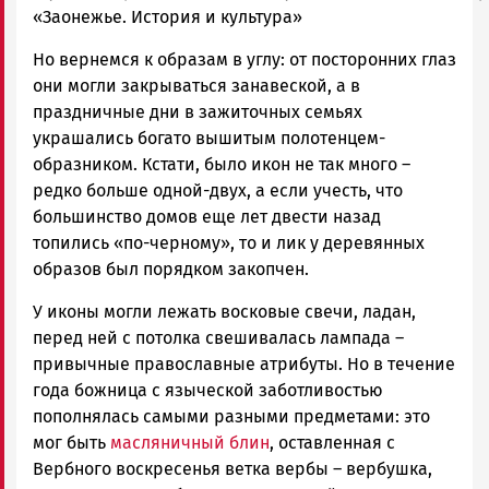
«Заонежье. История и культура»
Но вернемся к образам в углу: от посторонних глаз
они могли закрываться занавеской, а в
праздничные дни в зажиточных семьях
украшались богато вышитым полотенцем-
образником. Кстати, было икон не так много –
редко больше одной-двух, а если учесть, что
большинство домов еще лет двести назад
топились «по-черному», то и лик у деревянных
образов был порядком закопчен.
У иконы могли лежать восковые свечи, ладан,
перед ней с потолка свешивалась лампада –
привычные православные атрибуты. Но в течение
года божница с языческой заботливостью
пополнялась самыми разными предметами: это
мог быть
масляничный блин
, оставленная с
Вербного воскресенья ветка вербы – вербушка,