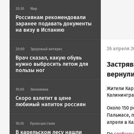
20:30
Мир
Россиянам рекомендовали
заранее подавать документы
на визу в Испанию
26 апреля 2
20:00
Здоровый интерес
Врач сказал, какую обувь
Застряв
нужно выбросить летом для
пользы ног
вернули
Ольга
Жители Кар
19:00
Экономика
Гаврилова
Калинингра
Скоро взлетит в цене
Новости
любимый напиток россиян
Около 150 р
Петрозавод
и
Пальмасе, 
Карелии
апреля в К
18:30
Происшествия
|
В карельском лесу нашли
По
сообще