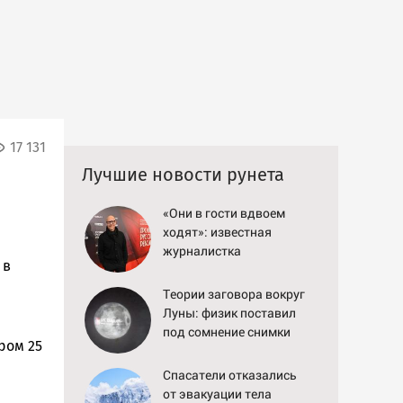
17 131
Лучшие новости рунета
«Они в гости вдвоем
ходят»: известная
журналистка
 в
подтвердила роман
Бондарчука и Исаковой
Теории заговора вокруг
Луны: физик поставил
под сомнение снимки
ром 25
NASA
Спасатели отказались
от эвакуации тела