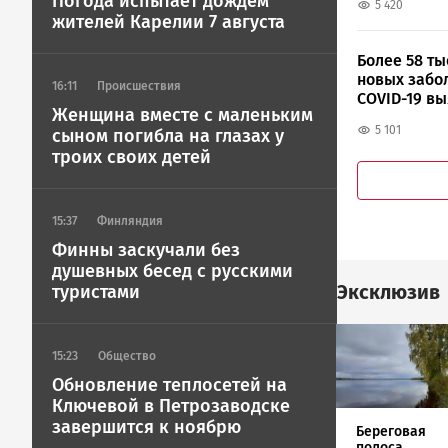
Погода испытает дождем
5 420
жителей Карелии 7 августа
Более 58 ты
новых забо
16:11
Происшествия
COVID-19 в
Женщина вместе с маленьким
России
5 101
сыном погибла на глазах у
троих своих детей
15:37
Финляндия
Финны заскучали без
душевных бесед с русскими
Эксклюзив
туристами
Image
15:23
Общество
Обновление теплосетей на
Ключевой в Петрозаводске
завершится к ноябрю
Береговая
полоса