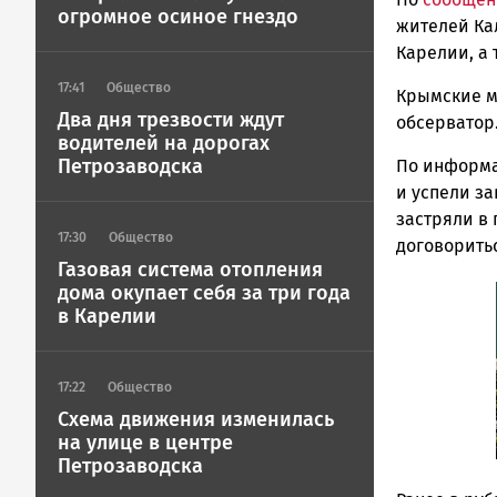
Петрозавод
огромное осиное гнездо
ГОВОРИТ
жителей Ка
Карелии, а
17:41
Общество
Крымские м
Два дня трезвости ждут
обсерватор
водителей на дорогах
Петрозаводска
По информа
и успели з
застряли в 
17:30
Общество
договорить
Газовая система отопления
дома окупает себя за три года
в Карелии
17:22
Общество
Схема движения изменилась
на улице в центре
Петрозаводска