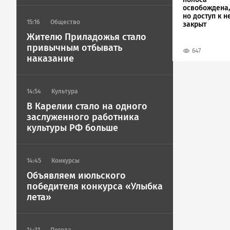
освобождена,
но доступ к н
15:16
Общество
закрыт
Жителю Приладожья стало
привычным отбывать
647
наказание
14:54
Культура
В Карелии стало на одного
заслуженного работника
культуры РФ больше
14:45
Конкурсы
Объявляем июльского
победителя конкурса «Улыбка
лета»