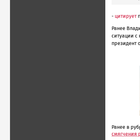
-
цитирует
п
Ранее Влад
ситуации с
президент 
Ранее в ру
смягчения 