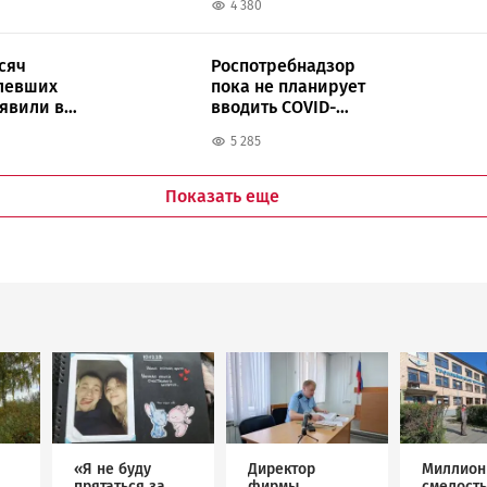
4 380
сяч
Роспотребнадзор
левших
пока не планирует
ыявили в
вводить COVID-
ограничения в
5 285
Карелии
Показать еще
Image
Image
Image
«Я не буду
Директор
Миллион
прятаться за
фирмы
смелость