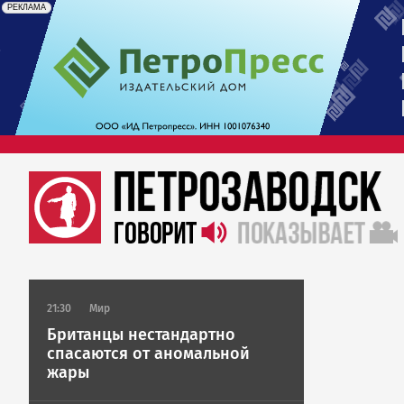
erid: 2SDnjdrAfb3
Реклама
РЕКЛАМА
21:30
Мир
Британцы нестандартно
спасаются от аномальной
жары