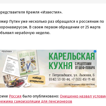
редставителя Кремля «Известия».
имир Путин уже несколько раз обращался к россиянам по
 коронавирусом. В своем первом обращении от 25 марта
объявил нерабочую неделю.
erid: 2SDnjdZZiDC
Реклама
РЕКЛАМА
брике
Россия
было опубликовано:
Онищенко назвал услови
режима самоизоляции для пенсионеров