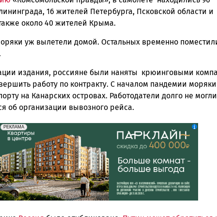
ск
лининграда, 16 жителей Петербурга, Псковской области и
 также около 40 жителей Крыма.
оряки уж вылетели домой. Остальных временно поместил
.
ции издания, россияне были наняты крюинговыми комп
авершить работу по контракту. С началом пандемии моряки
порту на Канарских островах. Работодатели долго не могли
ся об организации вывозного рейса.
erid: 2SDnjdeSPnB
Реклама
РЕКЛАМА