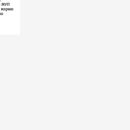
р МУП
л мэрию
по