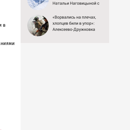
Натальи Наговицыной с
семитысячника
«Ворвались на плечах,
хлопцев били в упор»:
и в
Алексеево-Дружковка
стала могильником для
«птах Мадьяра»
аниями