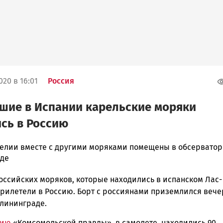
020 в 16:01
Россия
шие в Испании карельские моряки
сь в Россию
елии вместе с другими моряками помещены в обсерватор
де
оссийских моряков, которые находились в испанском Лас-
ска
прилетели в Россию. Борт с россиянами приземлился вече
алининграде.
нию
«Комсомольской правды», в самолете находились 90