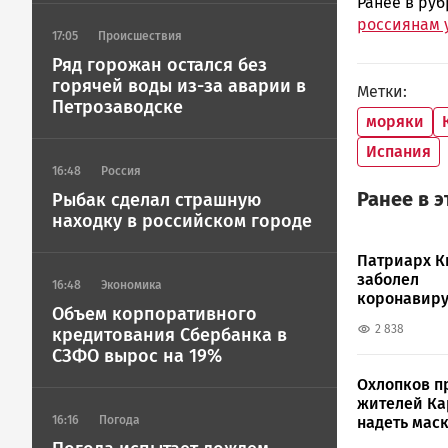
Ранее в ру
россиянам 
17:05
Происшествия
Ряд горожан остался без
горячей воды из-за аварии в
Метки
Петрозаводске
моряки
Испания
16:48
Россия
Ранее в 
Рыбак сделал страшную
находку в российском городе
Патриарх К
заболел
16:48
Экономика
коронавир
Объем корпоративного
2 838
кредитования Сбербанка в
СЗФО вырос на 19%
Охлопков п
жителей К
надеть мас
16:16
Погода