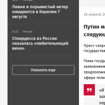
14:31
Погода
Ливни и порывистый ветер
ожидаются в Карелии 7
26 апреля 2
августа
Путин м
14:21
Россия
следую
Стюардесса из России
оказалась «любительницей
Ольга
Пресс-секр
вина»
Гаврилова
государств
Новости
Глава госу
Петрозавод
и
заявлением 
Показать еще
Карелии
предположе
|
эфире телек
Петрозавод
ГОВОРИТ
«Я
за
пе