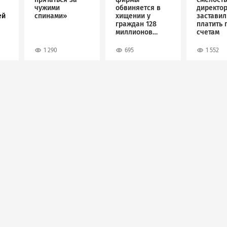
чужими
обвиняется в
директо
ей
спинами»
хищении у
застави
граждан 128
платить 
миллионов
счетам
рублей
1 290
695
1 552