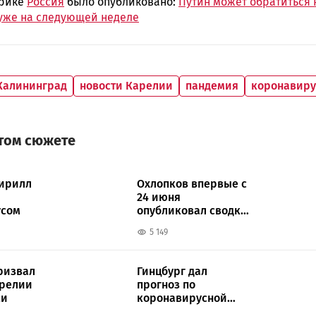
брике
Россия
было опубликовано:
Путин может обратиться 
уже на следующей неделе
Калининград
новости Карелии
пандемия
коронавиру
этом сюжете
ирилл
Охлопков впервые с
24 июня
усом
опубликовал сводку
по коронавирусу
5 149
ризвал
Гинцбург дал
арелии
прогноз по
ки
коронавирусной
инфекции в России