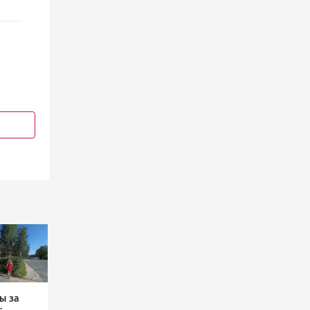
ы за
: