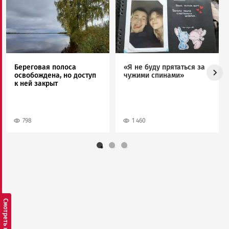
Image
Image
Береговая полоса
«Я не буду прятаться за
освобождена, но доступ
чужими спинами»
к ней закрыт
798
1 460