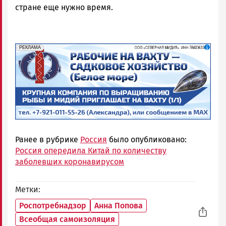
стране еще нужно время.
erid: 2SDnjf467GP
Реклама
РЕКЛАМА
Ранее в рубрике
Россия
было опубликовано:
Россия опередила Китай по количеству
заболевших коронавирусом
Метки
Роспотребнадзор
Анна Попова
Всеобщая самоизоляция