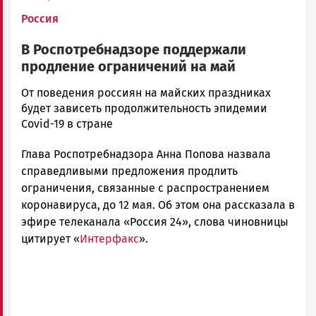
Россия
В Роспотребнадзоре поддержали
продление ограничений на май
Корректор
От поведения россиян на майских праздниках
Новости
будет зависеть продолжительность эпидемии
Петрозаводска
Covid-19 в стране
и
Глава Роспотребнадзора Анна Попова назвала
Карелии
|
справедливыми предложения продлить
Петрозаводск
ограничения, связанные с распространением
ГОВОРИТ
коронавируса, до 12 мая. Об этом она рассказала в
эфире телеканала «Россия 24», слова чиновницы
цитирует «
Интерфакс
».