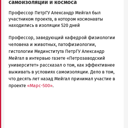
самоизоляции и космоса
Елена
Профессор ПетрГУ Александр Мейгал был
Гульшина
участником проекта, в котором космонавты
Новости
находились в изоляции 520 дней
Петрозаводска
Профессор, заведующий кафедрой физиологии
и
Карелии
человека и животных, патофизиологии,
|
гистологии Мединститута ПетрГУ Александр
Петрозаводск
Мейгал в интервью газете «Петрозаводский
ГОВОРИТ
университет» рассказал о том, как эффективнее
выживать в условиях самоизоляции. Дело в том,
что десять лет назад Мейгал принимал участие в
проекте
«Марс-500»
.