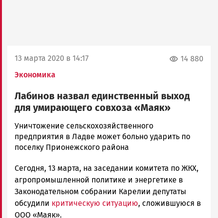
13 марта 2020 в 14:17
14 880
Экономика
Лабинов назвал единственный выход
для умирающего совхоза «Маяк»
Ольга
Уничтожение сельскохозяйственного
Гаврилова
предприятия в Ладве может больно ударить по
Новости
поселку Прионежского района
Петрозаводска
Сегодня, 13 марта, на заседании комитета по ЖКХ,
и
Карелии
агропромышленной политике и энергетике в
|
Законодательном собрании Карелии депутаты
Петрозаводск
обсудили
критическую ситуацию
, сложившуюся в
ГОВОРИТ
ООО «Маяк».