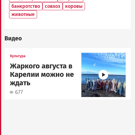
банкротство
совхоз
коровы
животные
Видео
Image
Культура
Жаркого августа в
Карелии можно не
ждать
677