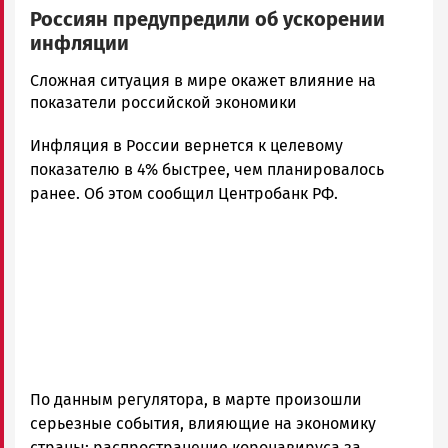
Россиян предупредили об ускорении
инфляции
Юрий
Сложная ситуация в мире окажет влияние на
Каулио
показатели российской экономики
Новости
Инфляция в России вернется к целевому
Петрозаводска
и
показателю в 4% быстрее, чем планировалось
Карелии
ранее. Об этом сообщил Центробанк РФ.
|
Петрозаводск
ГОВОРИТ
По данным регулятора, в марте произошли
серьезные события, влияющие на экономику
страны: распространение коронавируса за