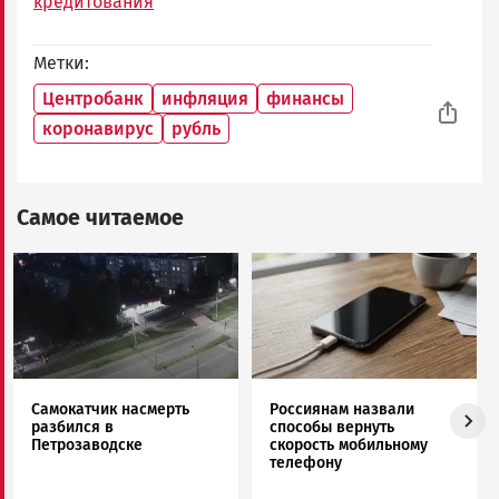
кредитования
Метки
Центробанк
инфляция
финансы
коронавирус
рубль
Самое читаемое
Image
Image
Самокатчик насмерть
Россиянам назвали
разбился в
способы вернуть
Петрозаводске
скорость мобильному
телефону