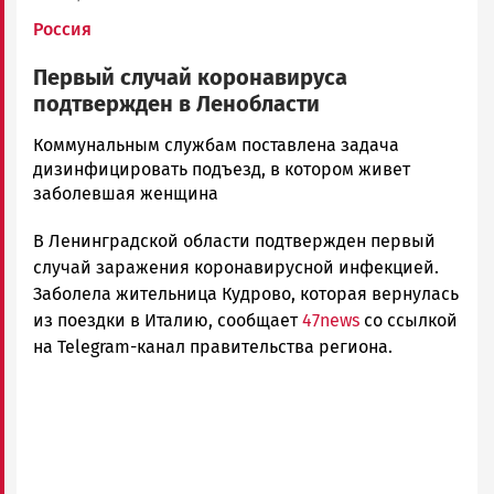
Россия
Первый случай коронавируса
подтвержден в Ленобласти
Юрий
Коммунальным службам поставлена задача
Каулио
дизинфицировать подъезд, в котором живет
Новости
заболевшая женщина
Петрозаводска
В Ленинградской области подтвержден первый
и
Карелии
случай заражения коронавирусной инфекцией.
|
Заболела жительница Кудрово, которая вернулась
Петрозаводск
из поездки в Италию, сообщает
47news
со ссылкой
ГОВОРИТ
на Telegram-канал правительства региона.