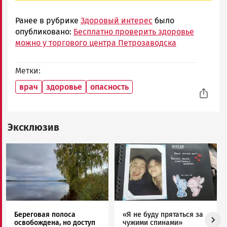
Ранее в рубрике
Здоровый интерес
было
опубликовано:
Бесплатно проверить здоровье
можно у торгового центра Петрозаводска
Метки
врач
здоровье
опасность
Эксклюзив
Image
Image
Береговая полоса
«Я не буду прятаться за
освобождена, но доступ
чужими спинами»