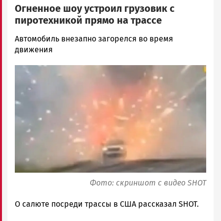
Огненное шоу устроил грузовик с
пиротехникой прямо на трассе
Наталья
Автомобиль внезапно загорелся во время
Колоко…
движения
Новости
Image
Петрозаводска
и
Карелии
|
Петрозаводск
ГОВОРИТ
Фото: скриншот с видео SHOT
О салюте посреди трассы в США рассказал SHOT.