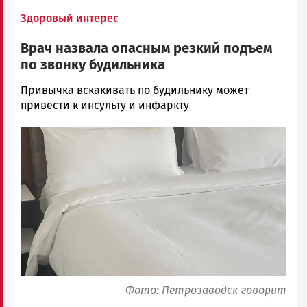
Здоровый интерес
Врач назвала опасным резкий подъем
по звонку будильника
Наталья
Привычка вскакивать по будильнику может
Колоко…
привести к инсульту и инфаркту
Новости
Image
Петрозаводска
и
Карелии
|
Петрозаводск
ГОВОРИТ
Фото: Петрозаводск говорит