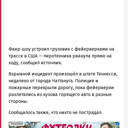
Фаер-шоу устроил грузовик с фейерверками на
трассе в США — пиротехника рванула прямо на
ходу, сообщил источник.
Взрывной инцидент произошёл в штате Теннесси,
недалеко от города Чаттануга. Полиция и
пожарные перекрыли дорогу, пока фейерверки
разлетались из кузова горящего авто в разные
стороны.
Сообщалось также, что никто не пострадал.
erid: Pb3XmBtzt7qh4nNaikXnuHE1bzSb6Vb4eeL28Ue
Реклама
РЕКЛАМА