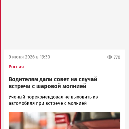
9 июня 2026 в 19:30
770
Россия
Водителям дали совет на случай
встречи с шаровой молнией
Юрий
Ученый порекомендовал не выходить из
Каулио
автомобиля при встрече с молнией
Новости
Image
Петрозаводска
и
Карелии