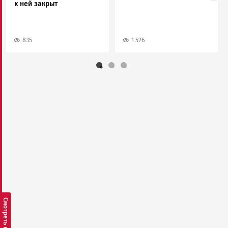
к ней закрыт
835
1 526