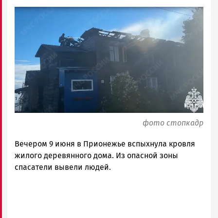
Новости
Image
Петрозаводска
и
Карелии
|
Петрозаводск
ГОВОРИТ
фото стопкадр
Вечером 9 июня в Прионежье вспыхнула кровля
жилого деревянного дома. Из опасной зоны
спасатели вывели людей.