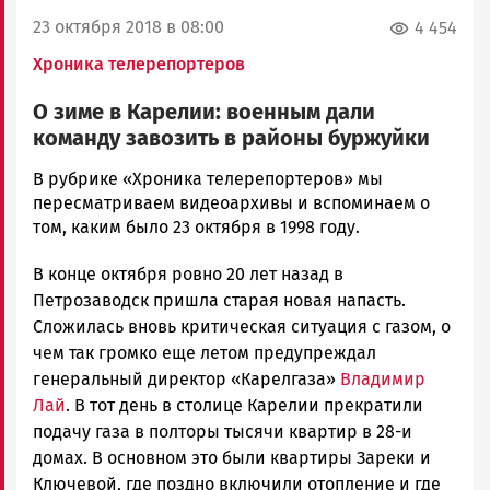
23 октября 2018 в 08:00
4 454
Хроника телерепортеров
О зиме в Карелии: военным дали
команду завозить в районы буржуйки
Карен
В рубрике «Хроника телерепортеров» мы
Бадалян
пересматриваем видеоархивы и вспоминаем о
Новости
том, каким было 23 октября в 1998 году.
Петрозаводска
В конце октября ровно 20 лет назад в
и
Карелии
Петрозаводск пришла старая новая напасть.
|
Сложилась вновь критическая ситуация с газом, о
Петрозаводск
чем так громко еще летом предупреждал
ГОВОРИТ
генеральный директор «Карелгаза»
Владимир
Лай
. В тот день в столице Карелии прекратили
подачу газа в полторы тысячи квартир в 28-и
домах. В основном это были квартиры Зареки и
Ключевой, где поздно включили отопление и где