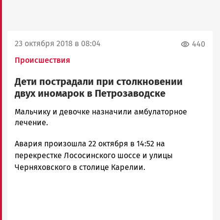
23 октября 2018 в 08:04
440
Происшествия
Дети пострадали при столкновении
двух иномарок в Петрозаводске
Алексей
Мальчику и девочке назначили амбулаторное
Смирнов
лечение.
Новости
Авария произошла 22 октября в 14:52 на
Петрозаводска
и
перекрестке Лососинского шоссе и улицы
Карелии
Черняховского в столице Карелии.
|
Петрозаводск
ГОВОРИТ