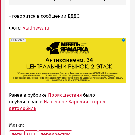
- говорится в сообщении ЕДДС.
Фото:
vladnews.ru
erid: 2SDnjeFymr3
Реклама
РЕКЛАМА
Ранее в рубрике
Происшествия
было
опубликовано:
На севере Карелии сгорел
автомобиль
Метки
дети
ДТП
перекресток