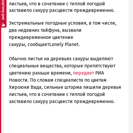
Смотреть картину дня
Гаврилова
листьев, что в сочетании с теплой погодой
Новости
заставило сакуру расцвести преждевременно.
Петрозаводска
Экстремальные погодные условия, в том числе,
и
Карелии
два недавних тайфуна, вызвали
|
преждевременное цветение
Петрозаводск
сакуры, сообщаетLonely Planet.
ГОВОРИТ
Обычно листья на деревьях сакуры выделяют
специальные вещества, которые препятствуют
цветению раньше времени,
передает
РИА
Новости. По словам специалиста по цветам
Хироюки Вада, сильные шторма лишили деревья
листьев, что в сочетании с теплой погодой
заставило сакуру расцвести преждевременно.