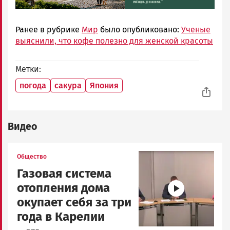
Ранее в рубрике
Мир
было опубликовано:
Ученые
выяснили, что кофе полезно для женской красоты
Метки
погода
сакура
Япония
Видео
Image
Общество
Газовая система
отопления дома
окупает себя за три
года в Карелии