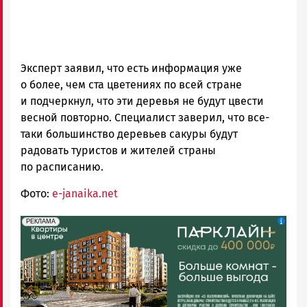
Эксперт заявил, что есть информация уже
о более, чем ста цветениях по всей стране
и подчеркнул, что эти деревья не будут цвести
весной повторно. Специалист заверил, что все-
таки большинство деревьев сакуры будут
радовать туристов и жителей страны
по расписанию.
Фото:
e-janaika.net
erid: 2SDnjdeSPnB
Реклама
РЕКЛАМА