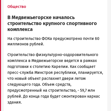
Общество
В Медвежьегорске началось
строительство крупного спортивного
комплекса
Корректор
На строительство ФОКа предусмотрено почти 60
Новости
миллионов рублей.
Петрозаводска
Строительство физкультурно-оздоровительного
и
Карелии
комплекса в Медвежьегорске ведется в рамках
|
подготовки к столетию Карелии. Как сообщает
Петрозаводск
пресс-служба Минстроя республики, планируется,
ГОВОРИТ
что новый объект распахнет двери летом
следующего года. Объем средств,
предусмотренный на строительство, - 59,7 млн
рублей. До конца года будет смонтирован каркас
здания.