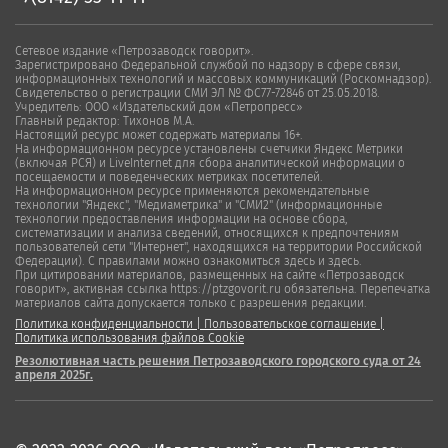
Сетевое издание «Петрозаводск говорит».
Зарегистрировано Федеральной службой по надзору в сфере связи,
информационных технологий и массовых коммуникаций (Роскомнадзор).
Свидетельство о регистрации СМИ ЭЛ № ФС77-72846 от 25.05.2018.
Учредитель: ООО «Издательский дом «Петропресс»
Главный редактор: Тихонов М.А.
Настоящий ресурс может содержать материалы 16+.
На информационном ресурсе установлены счетчики Яндекс Метрики
(включая РСЯ) и LiveInternet для сбора аналитической информации о
посещаемости и поведенческих метриках посетителей.
На информационном ресурсе применяются рекомендательные
технологии "Яндекс", "Медиаметрика" и "СМИ2" (информационные
технологии предоставления информации на основе сбора,
систематизации и анализа сведений, относящихся к предпочтениям
пользователей сети "Интернет", находящихся на территории Российской
Федерации). С правилами можно ознакомиться здесь и здесь.
При цитировании материалов, размещенных на сайте «Петрозаводск
говорит», активная ссылка https://ptzgovorit.ru обязательна. Перепечатка
материалов сайта допускается только с разрешения редакции.
Политика конфиденциальности
|
Пользовательское соглашение
|
Политика использования файлов Cookie
Резолютивная часть решения Петрозаводского городского суда от 24
апреля 2025г.