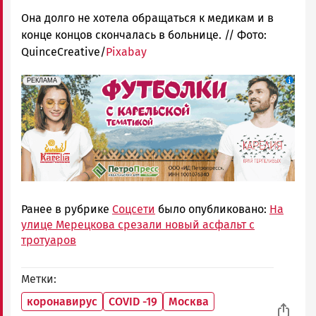
Она долго не хотела обращаться к медикам и в
конце концов скончалась в больнице. // Фото:
QuinceCreative/
Pixabay
erid: Pb3XmBtzt7qh4nNaikXnuHE1bzSb6Vb4eeL28Ue
Реклама
РЕКЛАМА
Ранее в рубрике
Соцсети
было опубликовано:
На
улице Мерецкова срезали новый асфальт с
тротуаров
Метки
коронавирус
COVID -19
Москва