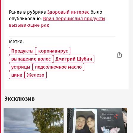
Ранее в рубрике
Здоровый интерес
было
опубликовано:
Врач перечислил продукты,
вызывающие рак
Метки
Продукты
коронавирус
выпадение волос
Дмитрий Шубин
устрицы
подсолнечное масло
цинк
Железо
Эксклюзив
Image
Image