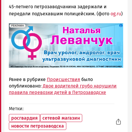
45-летнего петрозаводчанина задержали и
передали подъехавшим полицейским. (фото
og.ru
)
erid: 2SDnjek5YUa
Реклама
РЕКЛАМА
Ранее в рубрике
Происшествия
было
опубликовано:
Двое водителей грубо нарушили
правила перевозки детей в Петрозаводске
Метки
росгвардия
сетевой магазин
новости петрозаводска