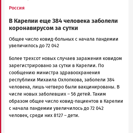
Россия
В Карелии еще 384 человека заболели
коронавирусом за сутки
Ольга
Общее число ковид-больных с начала пандемии
Гаврилова
увеличилось до 72 042
Новости
Более трехсот новых случаев заражения ковидом
Петрозаводска
и
зарегистрировано за сутки в Карелии. По
Карелии
сообщению министра здравоохранения
|
республики Михаила Охлопкова, заболели 384
Петрозаводск
человека, лишь четверо были вакцинированы. В
ГОВОРИТ
числе новых заболевших – 56 детей. Таким
образом общее число ковид-пациентов в Карелии
с начала пандемии увеличилось до 72 042
человек, среди них 8127 – дети.