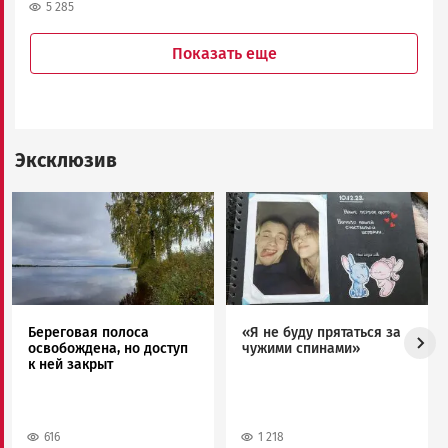
5 285
Показать еще
Эксклюзив
Image
Image
Береговая полоса
«Я не буду прятаться за
освобождена, но доступ
чужими спинами»
к ней закрыт
616
1 218