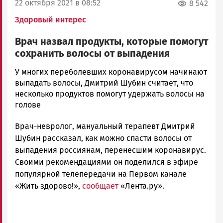
22 октября 2021 в 08:52
8 542
Здоровый интерес
Врач назвал продукты, которые помогут
сохранить волосы от выпадения
Ольга
У многих переболевших коронавирусом начинают
Гаврилова
выпадать волосы, Дмитрий Шубин считает, что
Новости
несколько продуктов помогут удержать волосы на
Петрозаводска
голове
и
Врач-невролог, мануальный терапевт Дмитрий
Карелии
|
Шубин рассказал, как можно спасти волосы от
Петрозаводск
выпадения россиянам, перенесшим коронавирус.
ГОВОРИТ
Своими рекомендациями он поделился в эфире
популярной телепередачи на Первом канале
«Жить здорово!»,
сообщает
«Лента.ру».