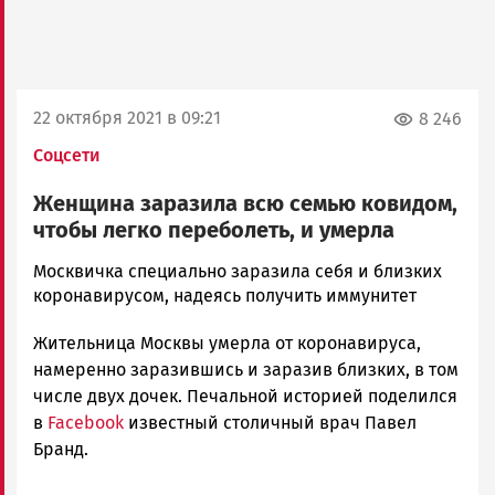
22 октября 2021 в 09:21
8 246
Соцсети
Женщина заразила всю семью ковидом,
чтобы легко переболеть, и умерла
Корректор
Москвичка специально заразила себя и близких
Новости
коронавирусом, надеясь получить иммунитет
Петрозаводска
Жительница Москвы умерла от коронавируса,
и
Карелии
намеренно заразившись и заразив близких, в том
|
числе двух дочек. Печальной историей поделился
Петрозаводск
в
Facebook
известный столичный врач Павел
ГОВОРИТ
Бранд.