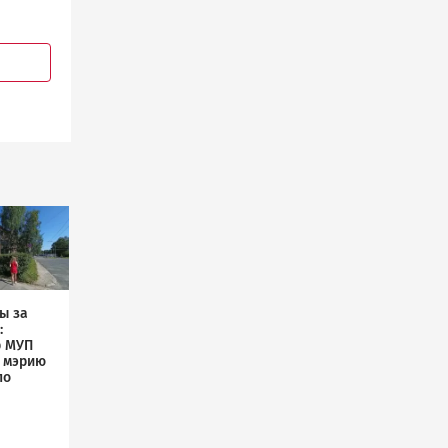
ы за
:
р МУП
л мэрию
по