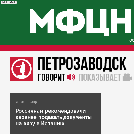
erid: 2SDnjcySKKc
Реклама
РЕКЛАМА
20:30
Мир
Россиянам рекомендовали
заранее подавать документы
на визу в Испанию