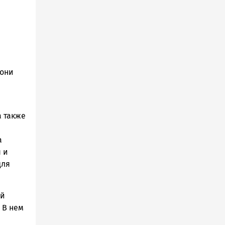
 они
а также
а
 и
для
ий
 В нем