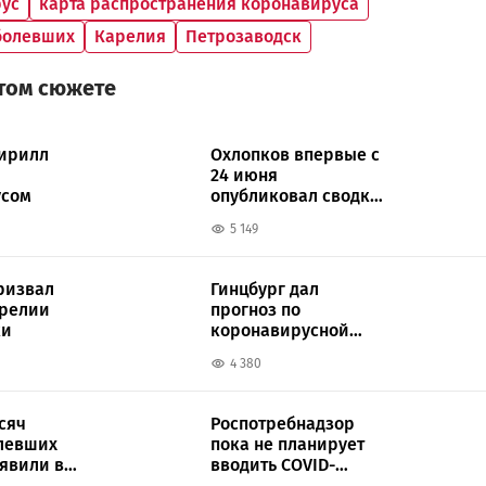
ус
карта распространения коронавируса
болевших
Карелия
Петрозаводск
этом сюжете
ирилл
Охлопков впервые с
24 июня
усом
опубликовал сводку
по коронавирусу
5 149
ризвал
Гинцбург дал
арелии
прогноз по
ки
коронавирусной
инфекции в России
4 380
сяч
Роспотребнадзор
левших
пока не планирует
ыявили в
вводить COVID-
ограничения в