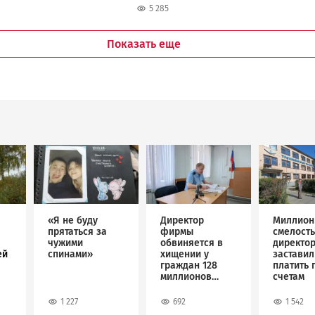
5 285
Карелии
Показать еще
Image
Image
Image
«Я не буду
Директор
Миллион
прятаться за
фирмы
смелость
чужими
обвиняется в
директо
ей
спинами»
хищении у
застави
граждан 128
платить 
миллионов
счетам
рублей
1 227
692
1 542