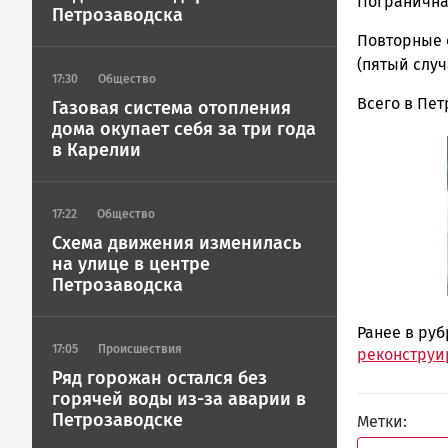
Петрозавод
Пограничная,
Петрозаводска
ГОВОРИТ
Повторные 
(пятый случа
17:30
Общество
Всего в Пет
Газовая система отопления
дома окупает себя за три года
в Карелии
17:22
Общество
Схема движения изменилась
на улице в центре
Петрозаводска
Ранее в ру
17:05
Происшествия
реконструи
Ряд горожан остался без
горячей воды из-за аварии в
Петрозаводске
Метки