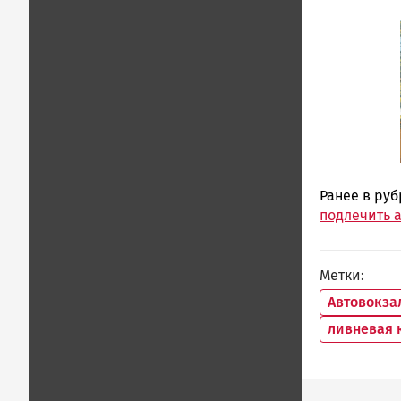
Ранее в ру
подлечить а
Метки
Автовокза
ливневая 