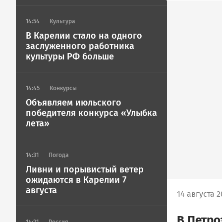
14:54
Культура
В Карелии стало на одного
заслуженного работника
культуры РФ больше
14:45
Конкурсы
Объявляем июльского
победителя конкурса «Улыбка
лета»
14:31
Погода
Ливни и порывистый ветер
ожидаются в Карелии 7
августа
14 августа 2
В Петро