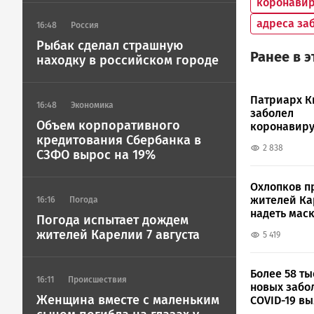
коронавир
адреса за
16:48
Россия
Рыбак сделал страшную
Ранее в 
находку в российском городе
Патриарх К
16:48
Экономика
заболел
Объем корпоративного
коронавир
кредитования Сбербанка в
2 838
СЗФО вырос на 19%
Охлопков п
жителей К
16:16
Погода
надеть мас
Погода испытает дождем
жителей Карелии 7 августа
5 419
Более 58 ты
16:11
Происшествия
новых забо
Женщина вместе с маленьким
COVID-19 в
России