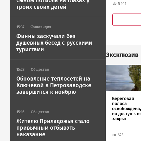
сыном погибла на глазах у
5 101
троих своих детей
15:37
Финляндия
Финны заскучали без
душевных бесед с русскими
туристами
Эксклюзив
Image
15:23
Общество
Обновление теплосетей на
Ключевой в Петрозаводске
завершится к ноябрю
Береговая
полоса
освобождена,
15:16
Общество
но доступ к н
закрыт
Жителю Приладожья стало
привычным отбывать
наказание
623