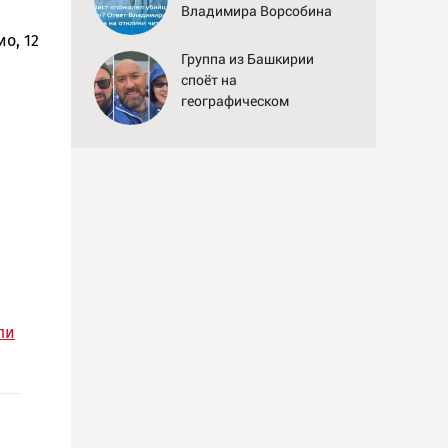
Владимира Ворсобина
на отклики читателей
о, 12
Группа из Башкирии
споёт на
географическом
Северном полюсе
ли