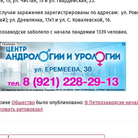
ск
 15; ул. Чистая, 15 и ул. Гвардейская, 23.
случаи заражения зарегистрированы по адресам: ул. Рови
й); ул. Древлянка, 17к1 и ул. С. Ковалевской, 16.
розаводске заболело с начала пандемии 1339 человек.
erid: 2SDnjek5YUa
Реклама
РЕКЛАМА
брике
Общество
было опубликовано:
В Петрозаводске нача
ровать автовокзал