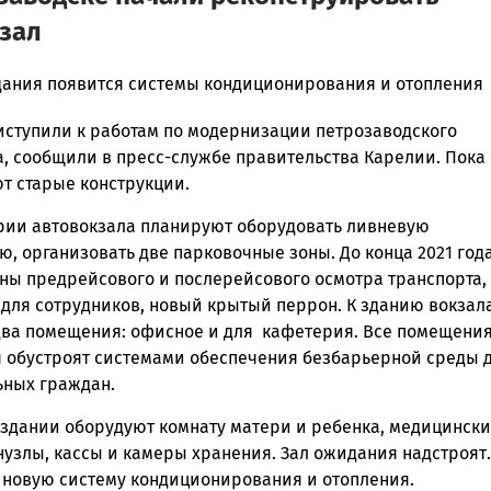
зал
дания появится системы кондиционирования и отопления
иступили к работам по модернизации петрозаводского
ска
а, сообщили в пресс-службе правительства Карелии. Пока
т старые конструкции.
рии автовокзала планируют оборудовать ливневую
ск
, организовать две парковочные зоны. До конца 2021 год
оны предрейсового и послерейсового осмотра транспорта,
для сотрудников, новый крытый перрон. К зданию вокзал
два помещения: офисное и для кафетерия. Все помещения
 обустроят системами обеспечения безбарьерной среды 
ных граждан.
 здании оборудуют комнату матери и ребенка, медицинск
нузлы, кассы и камеры хранения. Зал ожидания надстроят.
 новую систему кондиционирования и отопления.