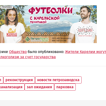
erid: Pb3XmBtzt7qh4nNaikXnuHE1bzSb6Vb4eeL28Ue
Реклама
РЕКЛАМА
брике
Общество
было опубликовано:
Жители Карелии могу
лкоголизм за счет государства
л
реконструкция
новости петрозаводска
канализация
зал ожидания
парковка