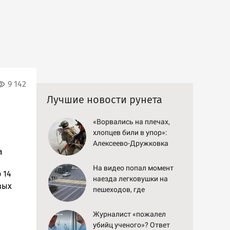
9 142
Лучшие новости рунета
«Ворвались на плечах,
хлопцев били в упор»:
Алексеево-Дружковка
а
стала могильником для
«птах Мадьяра»
На видео попал момент
 14
наезда легковушки на
вых
пешеходов, где
пострадали минимум
восемь человек
Журналист «пожалел
06/08/2026 – Новости
убийц ученого»? Ответ