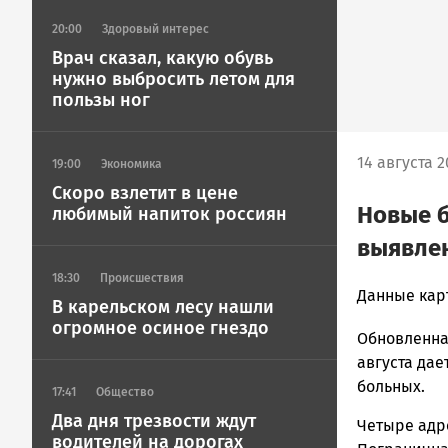
20:00
Здоровый интерес
Врач сказал, какую обувь
нужно выбросить летом для
пользы ног
14 августа 2
19:00
Экономика
Скоро взлетит в цене
Новые б
любимый напиток россиян
выявлен
18:30
Происшествия
Елена
Данные кар
В карельском лесу нашли
Гульшина
огромное осиное гнездо
Обновленна
Новости
Петрозавод
августа дае
и
больных.
17:41
Общество
Карелии
Два дня трезвости ждут
Четыре адре
|
водителей на дорогах