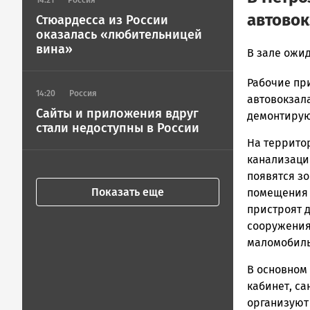
14:21
Россия
автовок
Стюардесса из России
оказалась «любительницей
вина»
Корректор
В зале ожи
Новости
Рабочие пр
Петрозавод
14:20
Россия
и
автовокзал
Сайты и приложения вдруг
Карелии
демонтирую
стали недоступны в России
|
На террито
Петрозавод
ГОВОРИТ
канализацию
появятся з
Показать еще
помещения 
пристроят 
сооружения
маломобиль
В основном
кабинет, са
организуют