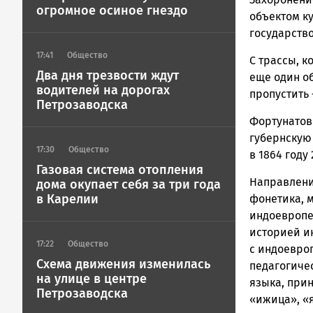
ГОВОРИТ
огромное осиное гнездо
объектом к
государство
17:41
Общество
С трассы, к
Два дня трезвости ждут
еще один об
водителей на дорогах
пропустить 
Петрозаводска
Фортунатов 
губернскую 
17:30
Общество
в 1864 году
Газовая система отопления
Направлени
дома окупает себя за три года
в Карелии
фонетика, м
индоевропе
историей и
17:22
Общество
с индоевро
Схема движения изменилась
педагогиче
на улице в центре
языка, прин
Петрозаводска
«ижица», «я