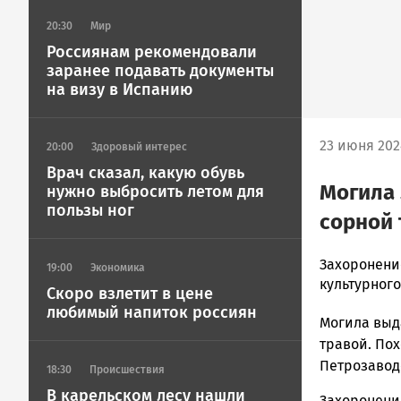
20:30
Мир
Россиянам рекомендовали
заранее подавать документы
на визу в Испанию
23 июня 202
20:00
Здоровый интерес
Врач сказал, какую обувь
Могила 
нужно выбросить летом для
пользы ног
сорной 
Корректор
Захоронени
19:00
Экономика
Новости
культурног
Скоро взлетит в цене
Петрозавод
любимый напиток россиян
Могила выд
и
Карелии
травой. Пох
|
Петрозавод
18:30
Происшествия
Петрозавод
В карельском лесу нашли
Захоронени