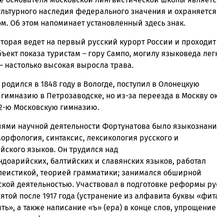
ультурного наследия федерального значения и охраняется
м. Об этом напоминает установленный здесь знак.
оторая ведет на первый русский курорт России и проходит
ъект показа туристам – гору Сампо, могилу языковеда лег
– настолько высокая выросла трава.
родился в 1848 году в Вологде, поступил в Олонецкую
гимназию в Петрозаводске, но из-за переезда в Москву о
 2-ю Московскую гимназию.
ями научной деятельности Фортунатова было языкознани
орфология, синтаксис, лексикология русского и
йского языков. Он трудился над
ндоарийских, балтийских и славянских языков, работал
пеистикой, теорией грамматики; занимался обширной
ской деятельностью. Участвовал в подготовке реформы ру
ятой после 1917 года (устранение из алфавита буквы «фит
ть», а также написание «ъ» (ера) в конце слов, упрощение