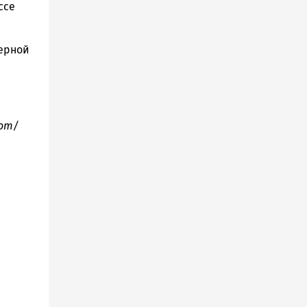
ссе
верной
com/