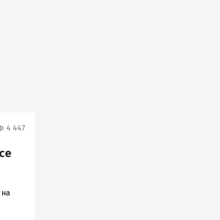
4 447
се
 на