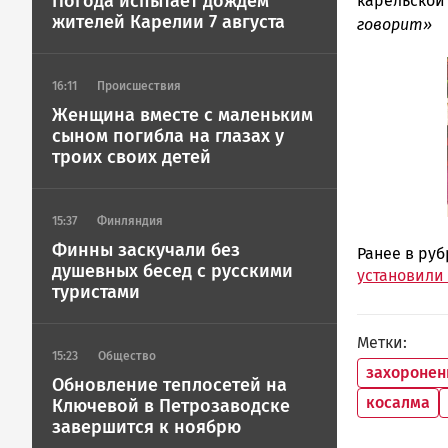
Погода испытает дождем
карельской 
жителей Карелии 7 августа
говорит»
16:11
Происшествия
Женщина вместе с маленьким
сыном погибла на глазах у
троих своих детей
15:37
Финляндия
Финны заскучали без
Ранее в ру
душевных бесед с русскими
установили 
туристами
Метки
15:23
Общество
захоронен
Обновление теплосетей на
косалма
Ключевой в Петрозаводске
завершится к ноябрю