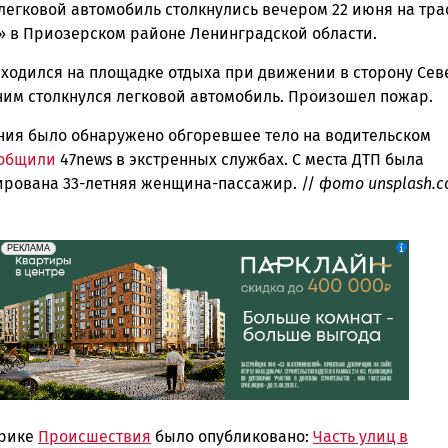
легковой автомобиль столкнулись вечером 22 июня на тра
ска
» в Приозерском районе Ленинградской области.
аходился на площадке отдыха при движении в сторону Се
 ним столкнулся легковой автомобиль. Произошел пожар.
ск
ния было обнаружено обгоревшее тело на водительском
общили
47news в экстренных службах. С места ДТП была
ирована 33-летняя женщина-пассажир. //
фото unsplash.
erid: 2SDnjdeSPnB
Реклама
РЕКЛАМА
брике
Происшествия
было опубликовано:
Часть улиц в