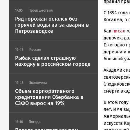
правил пра
17:05
Происшествия
С 1894 года
Ряд горожан остался без
Косалма, в 
горячей воды из-за аварии в
Петрозаводске
Как
писал
«
девочек, д
Ежегодно п
16:48
Россия
деревни и 
Рыбак сделал страшную
большой уч
находку в российском городе
Академик и
святозерск
16:48
Экономика
(людиковско
Объем корпоративного
смерти ака
кредитования Сбербанка в
В этом году
СЗФО вырос на 19%
лет. Имя в
мемориальн
16:16
Погода
искусств Ка