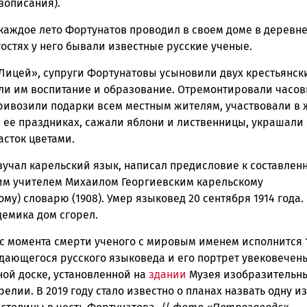
вописания).
 каждое лето Фортунатов проводил в своем доме в деревн
гостях у него бывали известные русские ученые.
Лицей», супруги Фортунатовы усыновили двух крестьянск
али им воспитание и образование. Отремонтировали часов
ривозили подарки всем местным жителям, участвовали в
в ее праздниках, сажали яблони и лиственницы, украшали
асток цветами.
зучал карельский язык, написал предисловие к составлен
им учителем Михаилом Георгиевским карельскому
му) словарю (1908). Умер языковед 20 сентября 1914 года.
демика дом сгорел.
 с момента смерти ученого с мировым именем исполнится 
ыдающегося русского языковеда и его портрет увековечен
ой доске, установленной на
здании
Музея изобразительн
релии. В 2019 году стало известно о планах назвать одну и