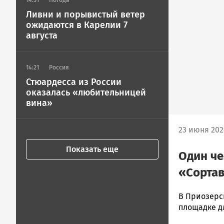
14:31
Погода
Ливни и порывистый ветер
ожидаются в Карелии 7
августа
14:21
Россия
Стюардесса из России
оказалась «любительницей
вина»
23 июня 2024
Показать еще
Один че
«Сорта
Ольга
В Приозерс
Гаврилова
площадке д
Новости