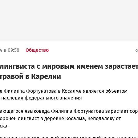
4 в 09:58
Общество
лингвиста с мировым именем зарастае
травой в Карелии
е Филиппа Фортунатова в Косалме является объектом
о наследия федерального значения
ска
ающегося языковеда Филиппа Фортунатова зарастает со
оронен лингвист в деревне Косалма, неподалеку от
ска.
ск
е основателя московской лингвистической школы являетс