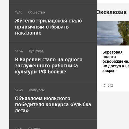
Эксклюзив
15:16
Общество
Жителю Приладожья стало
Image
привычным отбывать
наказание
14:54
Культура
Береговая
полоса
В Карелии стало на одного
освобождена,
заслуженного работника
но доступ к н
закрыт
культуры РФ больше
642
14:45
Конкурсы
Объявляем июльского
победителя конкурса «Улыбка
лета»