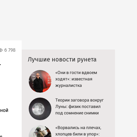
6 798
Лучшие новости рунета
т
«Они в гости вдвоем
ходят»: известная
журналистка
подтвердила роман
Бондарчука и Исаковой
Теории заговора вокруг
Луны: физик поставил
рной
под сомнение снимки
NASA
«Ворвались на плечах,
хлопцев били в упор»:
я