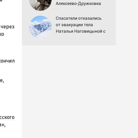
Алексеево-Дружковка
стала могильником для
«птах Мадьяра»
Спасатели отказались
от эвакуации тела
 через
Натальи Наговицыной с
ко
семитысячника
кончил
е,
сского
а»,