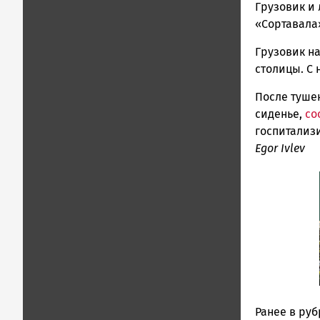
Грузовик и 
Петрозавод
и
«Сортавала
Карелии
Грузовик н
|
столицы. С
Петрозавод
ГОВОРИТ
После туше
сиденье,
со
госпитализ
Egor Ivlev
Ранее в ру