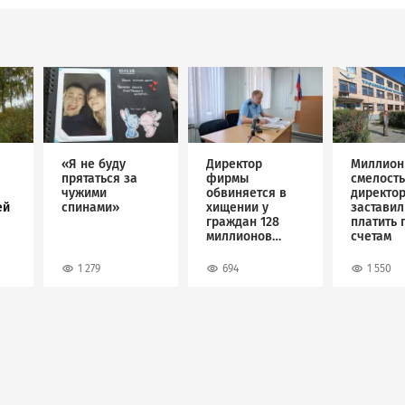
Image
Image
Image
«Я не буду
Директор
Миллион
прятаться за
фирмы
смелость
чужими
обвиняется в
директо
ей
спинами»
хищении у
застави
граждан 128
платить 
миллионов
счетам
рублей
1 279
694
1 550