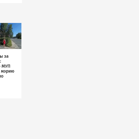
ы за
:
р МУП
л мэрию
по