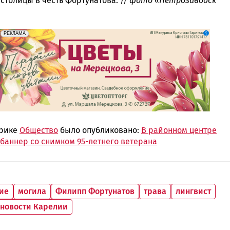
столицы в честь Фортунатова. //
фото «Петрозаводск
erid: 2SDnjdAF4V7
Реклама
РЕКЛАМА
брике
Общество
было опубликовано:
В районном центре
баннер со снимком 95-летнего ветерана
ие
могила
Филипп Фортунатов
трава
лингвист
новости Карелии