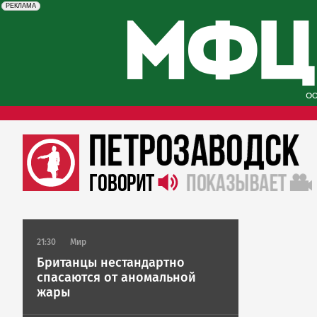
erid: 2SDnjcySKKc
Реклама
РЕКЛАМА
21:30
Мир
Британцы нестандартно
спасаются от аномальной
жары