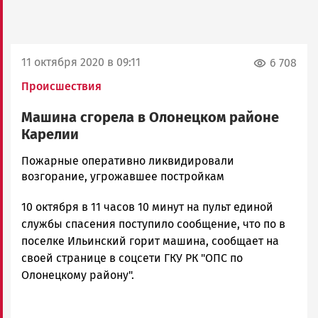
11 октября 2020 в 09:11
6 708
Происшествия
Машина сгорела в Олонецком районе
Карелии
Виктор
Пожарные оперативно ликвидировали
Петров
возгорание, угрожавшее постройкам
Новости
10 октября в 11 часов 10 минут на пульт единой
Петрозаводска
и
службы спасения поступило сообщение, что по в
Карелии
поселке Ильинский горит машина, сообщает на
|
своей странице в соцсети ГКУ РК "ОПС по
Петрозаводск
Олонецкому району".
ГОВОРИТ