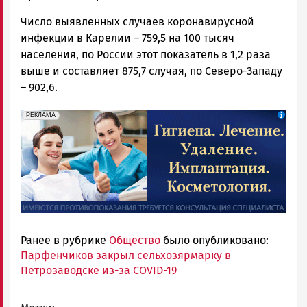
Число выявленных случаев коронавирусной
инфекции в Карелии – 759,5 на 100 тысяч
населения, по России этот показатель в 1,2 раза
выше и составляет 875,7 случая, по Северо-Западу
– 902,6.
erid: 2SDnjdpiKp6
Реклама
РЕКЛАМА
Ранее в рубрике
Общество
было опубликовано:
Парфенчиков закрыл сельхозярмарку в
Петрозаводске из-за COVID-19