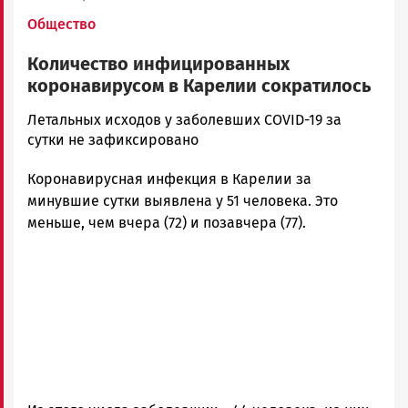
Общество
Количество инфицированных
коронавирусом в Карелии сократилось
Алексей
Летальных исходов у заболевших COVID-19 за
Смирнов
сутки не зафиксировано
Новости
Коронавирусная инфекция в Карелии за
Петрозаводска
и
минувшие сутки выявлена у 51 человека. Это
Карелии
меньше, чем вчера (72) и позавчера (77).
|
Петрозаводск
ГОВОРИТ