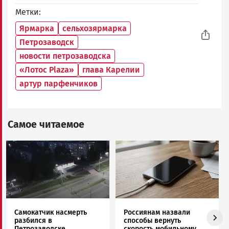
Метки
Ярмарка
сельхозярмарка
Петрозаводск
новости петрозаводска
«Лотос Plaza»
глава Карелии
артур парфенчиков
Самое читаемое
Image
Image
Самокатчик насмерть
Россиянам назвали
разбился в
способы вернуть
Петрозаводске
скорость мобильному