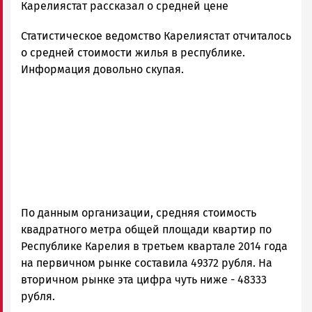
admintimur
Карелиястат рассказал о средней цене
Новости
Статистическое ведомство Карелиястат отчиталось
Петрозаводска
и
о средней стоимости жилья в республике.
Карелии
Информация довольно скупая.
|
Петрозаводск
ГОВОРИТ
По данным организации, средняя стоимость
квадратного метра общей площади квартир по
Республике Карелия в третьем квартале 2014 года
на первичном рынке составила 49372 рубля. На
вторичном рынке эта цифра чуть ниже - 48333
рубля.