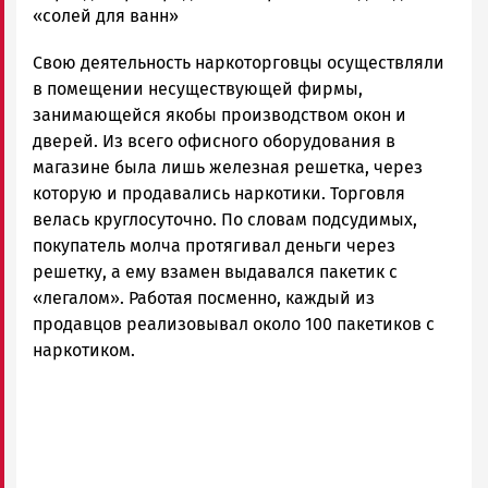
Новости
«солей для ванн»
Петрозаводска
Свою деятельность наркоторговцы осуществляли
и
Карелии
в помещении несуществующей фирмы,
|
занимающейся якобы производством окон и
Петрозаводск
дверей. Из всего офисного оборудования в
ГОВОРИТ
магазине была лишь железная решетка, через
которую и продавались наркотики. Торговля
велась круглосуточно. По словам подсудимых,
покупатель молча протягивал деньги через
решетку, а ему взамен выдавался пакетик с
«легалом». Работая посменно, каждый из
продавцов реализовывал около 100 пакетиков с
наркотиком.