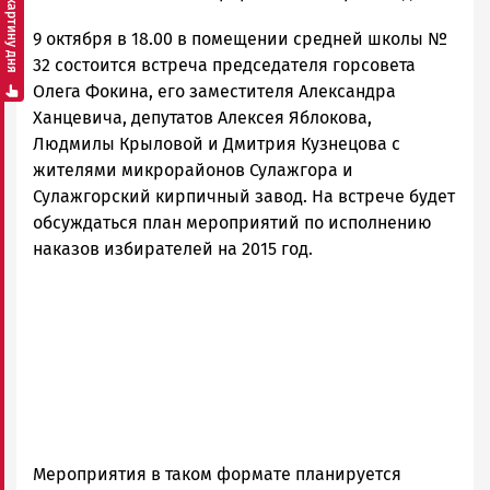
Смотреть картину дня
Петрозаводска
9 октября в 18.00 в помещении средней школы №
и
Карелии
32 состоится встреча председателя горсовета
|
Олега Фокина, его заместителя Александра
Петрозаводск
Ханцевича, депутатов Алексея Яблокова,
ГОВОРИТ
Людмилы Крыловой и Дмитрия Кузнецова с
жителями микрорайонов Сулажгора и
Сулажгорский кирпичный завод. На встрече будет
обсуждаться план мероприятий по исполнению
наказов избирателей на 2015 год.
Мероприятия в таком формате планируется