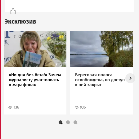
Эксклюзив
Image
Image
«Ни дня без бега!» Зачем
Береговая полоса
журналисту участвовать
освобождена, но доступ
в марафонах
к ней закрыт
136
936