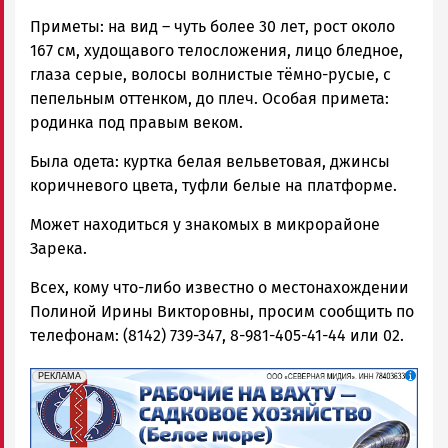
Приметы: на вид – чуть более 30 лет, рост около
167 см, худощавого телосложения, лицо бледное,
глаза серые, волосы волнистые тёмно-русые, с
пепельным оттенком, до плеч. Особая примета:
родинка под правым веком.
Была одета: куртка белая вельветовая, джинсы
коричневого цвета, туфли белые на платформе.
Может находиться у знакомых в микрорайоне
Зарека.
Всех, кому что-либо известно о местонахождении
Полиной Ирины Викторовны, просим сообщить по
телефонам: (8142) 739-347, 8-981-405-41-44 или 02.
erid: 2SDnjf467GP
Реклама
РЕКЛАМА