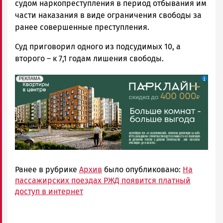
судом наркопреступления в период отбывания им
части наказания в виде ограничения свободы за
ранее совершенные преступления.
Суд приговорил одного из подсудимых 10, а
второго – к 7,1 годам лишения свободы.
erid: 2SDnjdeSPnB
Реклама
РЕКЛАМА
Ранее в рубрике
Архив
было опубликовано:
На
пассажирских поездах РЖД появится платный
доступ в интернет