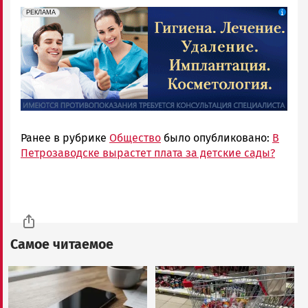
erid: 2SDnjdpiKp6
Реклама
РЕКЛАМА
Ранее в рубрике
Общество
было опубликовано:
В
Петрозаводске вырастет плата за детские сады?
Самое читаемое
Image
Image