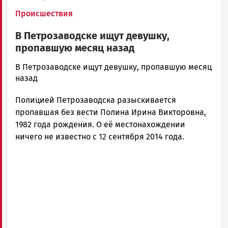
Происшествия
В Петрозаводске ищут девушку,
пропавшую месяц назад
admintimur
В Петрозаводске ищут девушку, пропавшую месяц
Новости
назад
Петрозаводска
Полицией Петрозаводска разыскивается
и
Карелии
пропавшая без вести Полина Ирина Викторовна,
|
1982 года рождения. О её местонахождении
Петрозаводск
ничего не известно с 12 сентября 2014 года.
ГОВОРИТ