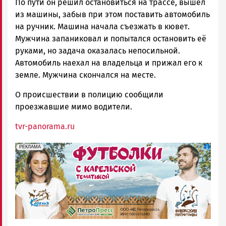
По пути он решил остановиться на трассе, вышел
из машины, забыв при этом поставить автомобиль
на ручник. Машина начала съезжать в кювет.
Мужчина запаниковал и попытался остановить её
руками, но задача оказалась непосильной.
Автомобиль наехал на владельца и прижал его к
земле. Мужчина скончался на месте.
О происшествии в полицию сообщили
проезжавшие мимо водители.
tvr-panorama.ru
erid: Pb3XmBtzt7qh4nNaikXnuHE1bzSb6Vb4eeL28Ue
Реклама
РЕКЛАМА