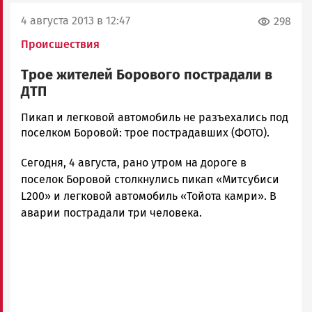
4 августа 2013 в 12:47
298
Происшествия
Трое жителей Борового пострадали в
ДТП
admintimur
Пикап и легковой автомобиль не разъехались под
Новости
поселком Боровой: трое пострадавших (ФОТО).
Петрозаводска
Сегодня, 4 августа, рано утром на дороге в
и
Карелии
поселок Боровой столкнулись пикап «Митсубиси
|
L200» и легковой автомобиль «Тойота камри». В
Петрозаводск
аварии пострадали три человека.
ГОВОРИТ