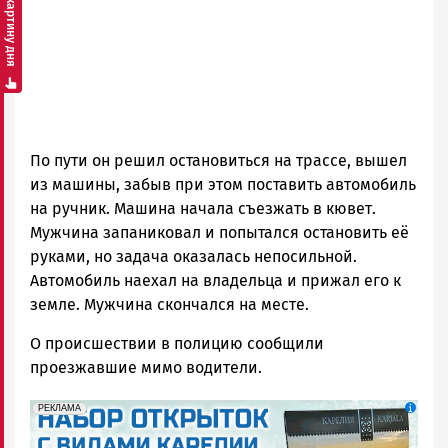
Смотреть картину дня
По пути он решил остановиться на трассе, вышел
из машины, забыв при этом поставить автомобиль
на ручник. Машина начала съезжать в кювет.
Мужчина запаниковал и попытался остановить её
руками, но задача оказалась непосильной.
Автомобиль наехал на владельца и прижал его к
земле. Мужчина скончался на месте.
О происшествии в полицию сообщили
проезжавшие мимо водители.
erid: 2SDnjdqwufn
Реклама
РЕКЛАМА