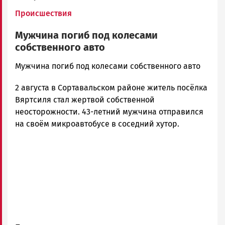
Происшествия
Мужчина погиб под колесами
собственного авто
admintimur
Мужчина погиб под колесами собственного авто
Новости
2 августа в Сортавальском районе житель посёлка
Петрозаводска
и
Вяртсиля стал жертвой собственной
Карелии
неосторожности. 43-летний мужчина отправился
|
на своём микроавтобусе в соседний хутор.
Петрозаводск
ГОВОРИТ