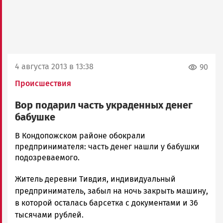
4 августа 2013 в 13:38
90
Происшествия
Вор подарил часть украденных денег
бабушке
admintimur
В Кондопожском районе обокрали
Новости
предпринимателя: часть денег нашли у бабушки
Петрозаводска
подозреваемого.
и
Житель деревни Тивдия, индивидуальный
Карелии
|
предприниматель, забыл на ночь закрыть машину,
Петрозаводск
в которой осталась барсетка с документами и 36
ГОВОРИТ
тысячами рублей.