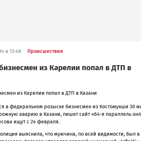
4 в 13:48
Происшествия
бизнесмен из Карелии попал в ДТП в
несмен из Карелии попал в ДТП в Казани
я в федеральном розыске бизнесмен из Костомукши 30 м
ска
орожную аварию в Казани, пишет сайт «64-я параллель онл
сова ищут с 24 февраля.
олиция выяснила, что мужчина, по всей видимости, был в
ск