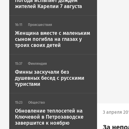
Погода испытает дождем
жителей Карелии 7 августа
16:11
Происшествия
Женщина вместе с маленьким
сыном погибла на глазах у
троих своих детей
15:37
Финляндия
Финны заскучали без
душевных бесед с русскими
туристами
15:23
Общество
Обновление теплосетей на
3 апреля 201
Ключевой в Петрозаводске
завершится к ноябрю
За непо