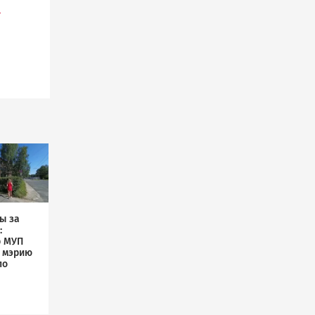
л
ы за
:
р МУП
л мэрию
по