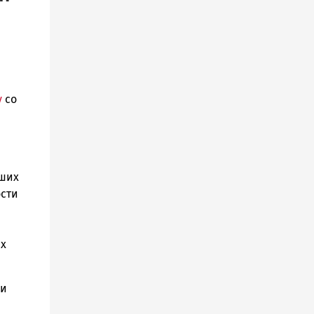
у
со
вших
ости
ых
 и