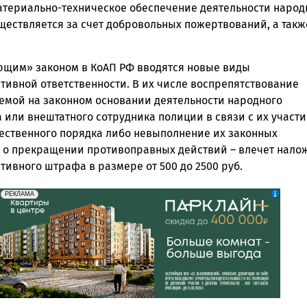
атериально-техническое обеспечение деятельности наро
ществляется за счет добровольных пожертвований, а такж
ющим» законом в КоАП РФ вводятся новые виды
тивной ответственности. В их числе воспрепятствование
емой на законном основании деятельности народного
 или внештатного сотрудника полиции в связи с их участи
ественного порядка либо невыполнение их законных
 о прекращении противоправных действий – влечет нало
ивного штрафа в размере от 500 до 2500 руб.
erid: 2SDnjdeSPnB
Реклама
РЕКЛАМА