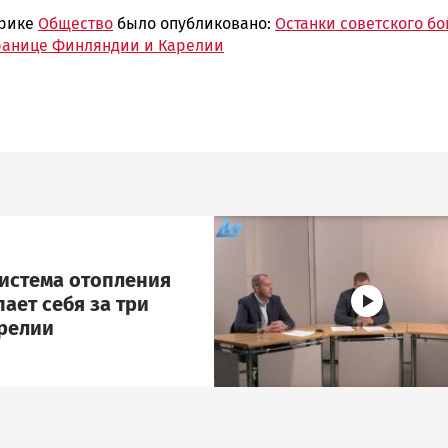
брике
Общество
было опубликовано:
Останки советского б
ранице Финляндии и Карелии
Image
система отопления
ает себя за три
арелии