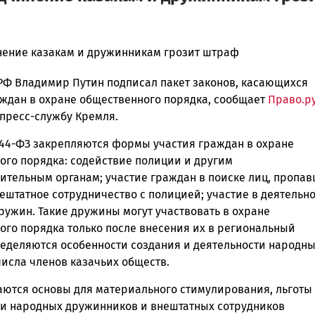
нение казакам и дружинникам грозит штраф
РФ Владимир Путин подписал пакет законов, касающихся
ска
аждан в охране общественного порядка, сообщает
Право.р
 пресс-службу Кремля.
44-ФЗ закрепляются формы участия граждан в охране
ск
ого порядка: содействие полиции и другим
ительным органам; участие граждан в поиске лиц, пропа
нештатное сотрудничество с полицией; участие в деятельн
ружин. Такие дружины могут участвовать в охране
ого порядка только после внесения их в региональный
ределяются особенности создания и деятельности народн
числа членов казачьих обществ.
аются основы для материального стимулирования, льготы
и народных дружинников и внештатных сотрудников