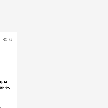
75
арта
айн».