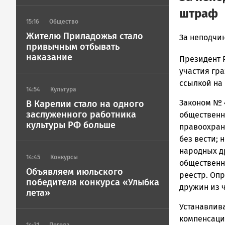
штраф
15:16
Общество
Жителю Приладожья стало
admintimur
За неподчи
привычным отбывать
Новости
наказание
Президент 
Петрозавод
и
участия гр
Карелии
ссылкой на
14:54
Культура
|
Законом № 
В Карелии стало на одного
Петрозавод
заслуженного работника
ГОВОРИТ
общественн
культуры РФ больше
правоохран
без вести; 
народных д
14:45
Конкурсы
общественн
Объявляем июльского
реестр. Оп
победителя конкурса «Улыбка
дружин из 
лета»
Устанавлив
компенсаци