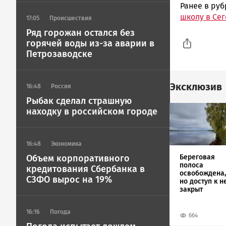
Ранее в ру
школу в Се
17:05
Происшествия
Ряд горожан остался без
горячей воды из-за аварии в
Петрозаводске
Эксклюзив
16:48
Россия
Рыбак сделал страшную
Image
находку в российском городе
16:48
Экономика
Береговая
Объем корпоративного
полоса
кредитования Сбербанка в
освобождена,
СЗФО вырос на 19%
но доступ к н
закрыт
16:16
Погода
664