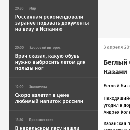
20:30
Мир
Россиянам рекомендовали
заранее подавать документы
на визу в Испанию
3 апреля 201
20:00
Здоровый интерес
Врач сказал, какую обувь
Беглый 
нужно выбросить летом для
пользы ног
Казани
admintimur
Беглый биз
19:00
Экономика
Новости
Скоро взлетит в цене
Находящийс
Петрозавод
любимый напиток россиян
и
угодил в д
Карелии
Андрея Коле
|
18:30
Происшествия
Казанская п
Петрозавод
В карельском лесу нашли