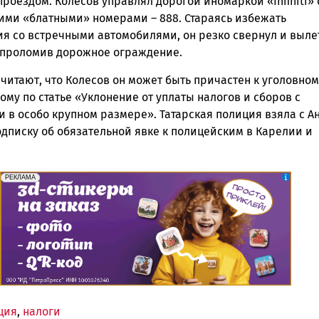
проездом. Колесов управлял дорогой иномаркой «Infiniti» 
кими «блатными» номерами – 888. Стараясь избежать
ия со встречными автомобилями, он резко свернул и выле
, проломив дорожное ограждение.
читают, что Колесов он может быть причастен к уголовном
му по статье «Уклонение от уплаты налогов и сборов с
 в особо крупном размере». Татарская полиция взяла с А
одписку об обязательной явке к полицейским в Карелии и
erid: 2SDnjePV7ZG
Реклама
РЕКЛАМА
ция
,
налоги