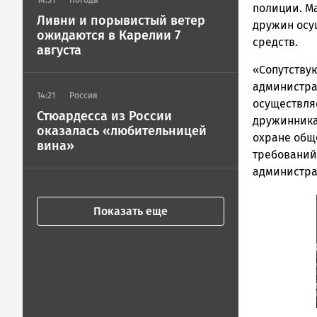
14:31
Погода
полиции. М
Ливни и порывистый ветер
дружин осу
ожидаются в Карелии 7
средств.
августа
«Сопутству
администра
14:21
Россия
осуществля
Стюардесса из России
дружинника
оказалась «любительницей
охране общ
вина»
требований
администрат
Показать еще