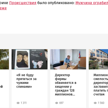
брике
Происшествия
было опубликовано:
Мужчина ограби
геже
Image
Image
Image
«Я не буду
Директор
Миллион
прятаться за
фирмы
смелость
чужими
обвиняется в
директо
ей
спинами»
хищении у
застави
граждан 128
платить 
миллионов
счетам
рублей
1 311
697
1 560