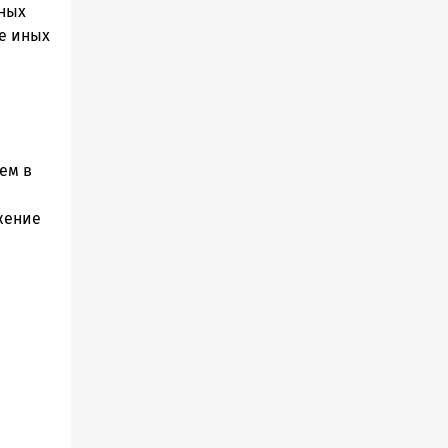
дных
е иных
ем в
жение