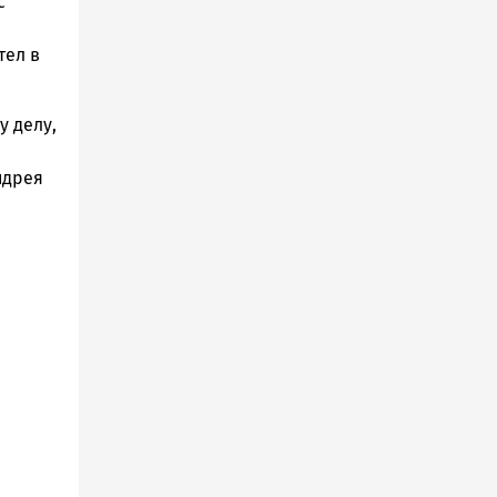
с
тел в
у делу,
ндрея