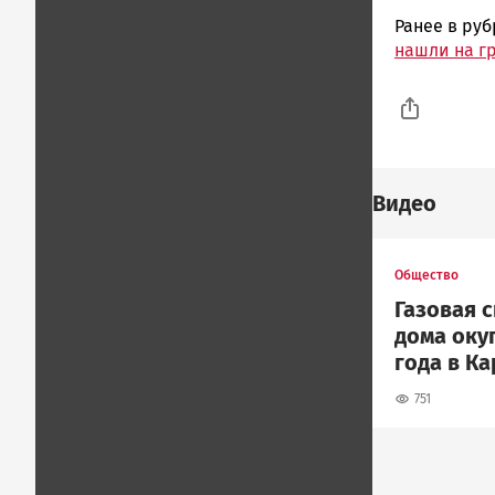
Ранее в ру
нашли на г
Видео
Общество
Газовая 
дома окуп
года в К
751