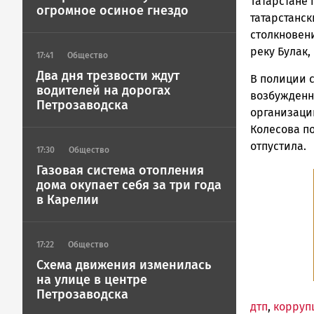
ГОВОРИТ
Татарстане 
огромное осиное гнездо
татарстанс
столкновен
реку Булак
17:41
Общество
Два дня трезвости ждут
В полиции с
водителей на дорогах
возбужденно
Петрозаводска
организации
Колесова п
отпустила.
17:30
Общество
Газовая система отопления
дома окупает себя за три года
в Карелии
17:22
Общество
Схема движения изменилась
на улице в центре
Петрозаводска
дтп
,
корруп