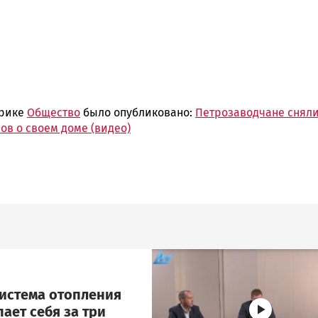
брике
Общество
было опубликовано:
Петрозаводчане снял
ов о своем доме (видео)
Image
система отопления
ает себя за три