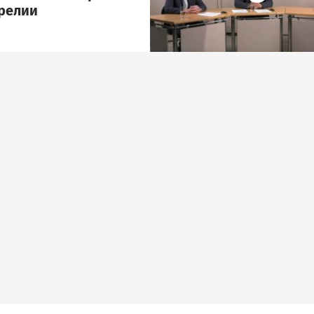
арелии