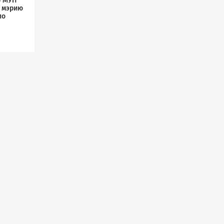
р МУП
л мэрию
по