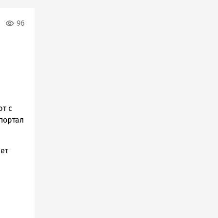
96
т с
портал
нет