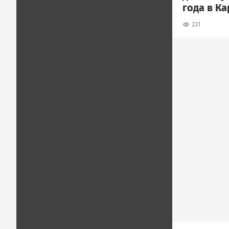
года в К
231