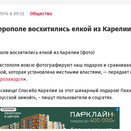
014 в 09:32
Общество
рополе восхитились елкой из Карелии
оле восхитились елкой из Карелии (фото)
астополя вовсю фотографируют наш подарок и сравниваю
ска
ной, которая установлена местными властями, — передает 
розаводск
».
асавица! Спасибо Карелии за этот шикарный подарок! Пах
ск
усской зимой!», – пишут пользователи в соцсетях.
erid: 2SDnjdeSPnB
Реклама
РЕКЛАМА