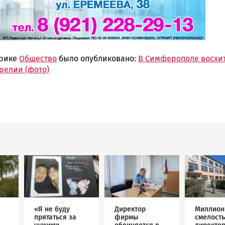
брике
Общество
было опубликовано:
В Симферополе восхи
релии (фото)
Image
Image
Image
«Я не буду
Директор
Миллион
прятаться за
фирмы
смелость