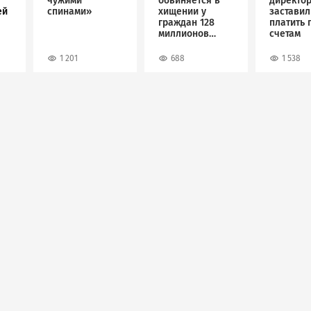
чужими
обвиняется в
директо
ей
спинами»
хищении у
застави
граждан 128
платить 
миллионов
счетам
рублей
1 201
688
1 538