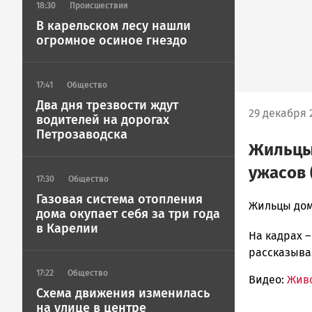
18:30
Происшествия
В карельском лесу нашли
огромное осиное гнездо
17:41
Общество
Два дня трезвости ждут
29 декабря 
водителей на дорогах
Петрозаводска
Жильцы 
ужасов 
17:30
Общество
Газовая система отопления
admintimur
Жильцы дом
дома окупает себя за три года
Новости
в Карелии
На кадрах –
Петрозавод
и
рассказывае
Карелии
17:22
Общество
Видео:
Живо
|
Схема движения изменилась
Петрозавод
на улице в центре