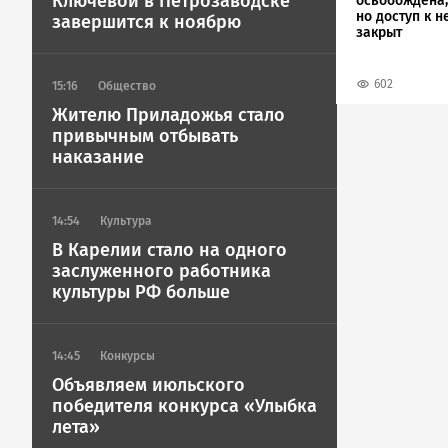
Ключевой в Петрозаводске
освобождена,
но доступ к н
завершится к ноябрю
закрыт
602
15:16
Общество
Жителю Приладожья стало
привычным отбывать
наказание
14:54
Культура
В Карелии стало на одного
заслуженного работника
культуры РФ больше
14:45
Конкурсы
Объявляем июльского
победителя конкурса «Улыбка
лета»