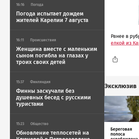
16:16
Погода
Погода испытает дождем
жителей Карелии 7 августа
Ранее в ру
16:11
Происшествия
елкой из Ка
Женщина вместе с маленьким
сыном погибла на глазах у
троих своих детей
15:37
Финляндия
Эксклюзив
Финны заскучали без
душевных бесед с русскими
Image
туристами
15:23
Общество
Береговая
Обновление теплосетей на
полоса