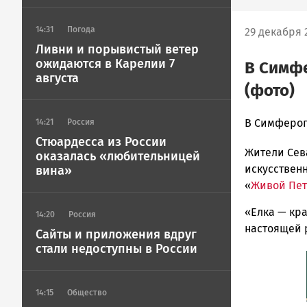
14:31
Погода
29 декабря 2
Ливни и порывистый ветер
ожидаются в Карелии 7
В Симфе
августа
(фото)
admintimur
В Симфероп
14:21
Россия
Новости
Стюардесса из России
Жители Сев
Петрозавод
оказалась «любительницей
и
искусствен
вина»
Карелии
«
Живой Пет
|
«Елка — кр
Петрозавод
14:20
Россия
ГОВОРИТ
настоящей р
Сайты и приложения вдруг
стали недоступны в России
14:15
Общество