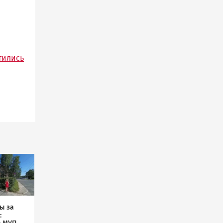
тились
ы за
: