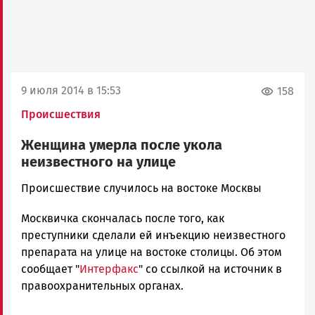
9 июля 2014 в 15:53
158
Происшествия
Женщина умерла после укола
неизвестного на улице
admintimur
Происшествие случилось на востоке Москвы
Новости
Москвичка скончалась после того, как
Петрозаводска
и
преступники сделали ей инъекцию неизвестного
Карелии
препарата на улице на востоке столицы. Об этом
|
сообщает "
Интерфакс
" со ссылкой на источник в
Петрозаводск
правоохранительных органах.
ГОВОРИТ