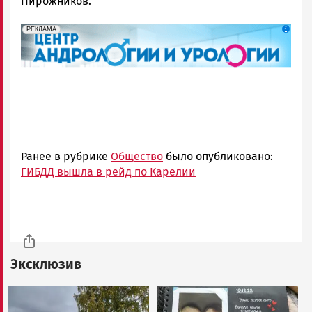
Пирожников.
erid: 2SDnjek5YUa
Реклама
РЕКЛАМА
Ранее в рубрике
Общество
было опубликовано:
ГИБДД вышла в рейд по Карелии
Эксклюзив
Image
Image