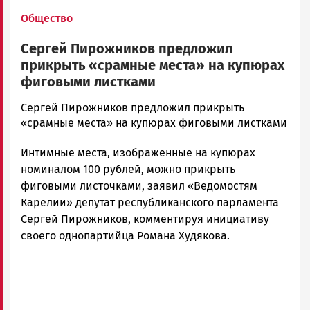
Общество
Сергей Пирожников предложил
прикрыть «срамные места» на купюрах
фиговыми листками
admintimur
Сергей Пирожников предложил прикрыть
Новости
«срамные места» на купюрах фиговыми листками
Петрозаводска
Интимные места, изображенные на купюрах
и
Карелии
номиналом 100 рублей, можно прикрыть
|
фиговыми листочками, заявил «Ведомостям
Петрозаводск
Карелии» депутат республиканского парламента
ГОВОРИТ
Сергей Пирожников, комментируя инициативу
своего однопартийца Романа Худякова.