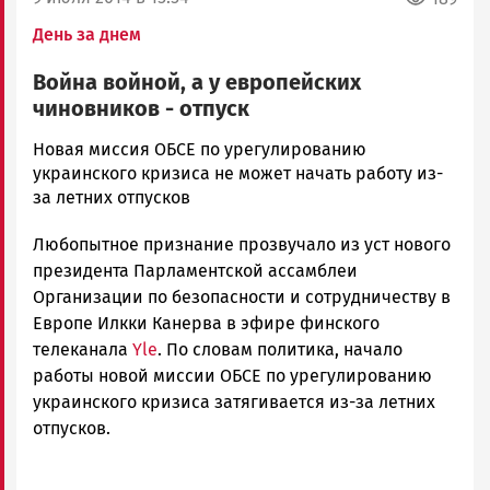
День за днем
Война войной, а у европейских
чиновников - отпуск
admintimur
Новая миссия ОБСЕ по урегулированию
Новости
украинского кризиса не может начать работу из-
Петрозаводска
за летних отпусков
и
Любопытное признание прозвучало из уст нового
Карелии
|
президента Парламентской ассамблеи
Петрозаводск
Организации по безопасности и сотрудничеству в
ГОВОРИТ
Европе Илкки Канерва в эфире финского
телеканала
Yle
. По словам политика, начало
работы новой миссии ОБСЕ по урегулированию
украинского кризиса затягивается из-за летних
отпусков.