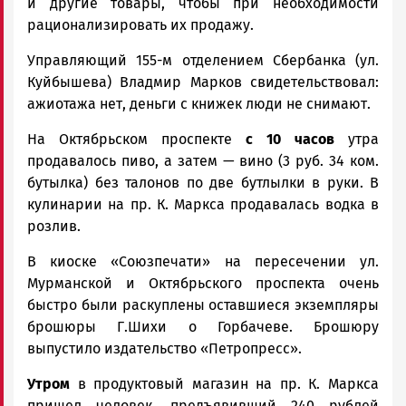
и другие товары, чтобы при необходимости
рационализировать их продажу.
Управляющий 155-м отделением Сбербанка (ул.
Куйбышева) Владмир Марков свидетельствовал:
ажиотажа нет, деньги с книжек люди не снимают.
На Октябрьском проспекте
с 10 часов
утра
продавалось пиво, а затем — вино (3 руб. 34 ком.
бутылка) без талонов по две бутлылки в руки. В
кулинарии на пр. К. Маркса продавалась водка в
розлив.
В киоске «Союзпечати» на пересечении ул.
Мурманской и Октябрьского проспекта очень
быстро были раскуплены оставшиеся экземпляры
брошюры Г.Шихи о Горбачеве. Брошюру
выпустило издательство «Петропресс».
Утром
в продуктовый магазин на пр. К. Маркса
пришел человек, предъявивший 240 рублей