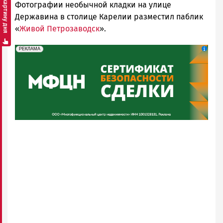
Смотреть картину дня
Фотографии необычной кладки на улице
Петрозаводска
и
Державина в столице Карелии разместил паблик
Карелии
«
Живой Петрозаводск
».
|
Петрозаводск
erid: 2SDnjeH4Mf4
Реклама
РЕКЛАМА
ГОВОРИТ