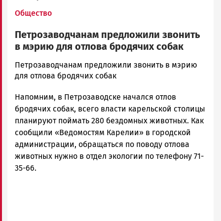
Общество
Петрозаводчанам предложили звонить
в мэрию для отлова бродячих собак
admintimur
Петрозаводчанам предложили звонить в мэрию
Новости
для отлова бродячих собак
Петрозаводска
Напомним, в Петрозаводске начался отлов
и
Карелии
бродячих собак, всего власти карельской столицы
|
планируют поймать 280 бездомных животных. Как
Петрозаводск
сообщили «Ведомостям Карелии» в городской
ГОВОРИТ
администрации, обращаться по поводу отлова
животных нужно в отдел экологии по телефону 71-
35-66.