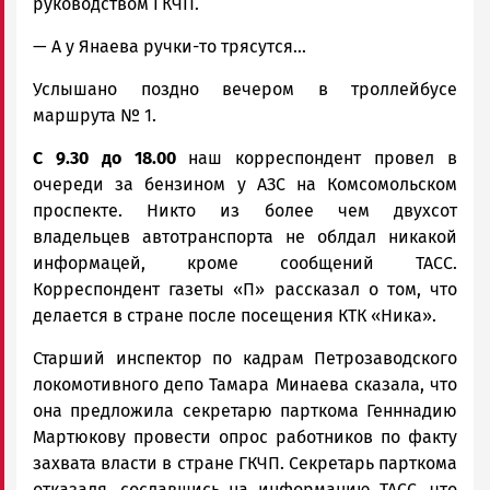
руководством ГКЧП.
— А у Янаева ручки-то трясутся...
Услышано поздно вечером в троллейбусе
маршрута № 1.
С 9.30 до 18.00
наш корреспондент провел в
очереди за бензином у АЗС на Комсомольском
проспекте. Никто из более чем двухсот
владельцев автотранспорта не облдал никакой
информацей, кроме сообщений ТАСС.
Корреспондент газеты «П» рассказал о том, что
делается в стране после посещения КТК «Ника».
Старший инспектор по кадрам Петрозаводского
локомотивного депо Тамара Минаева сказала, что
она предложила секретарю парткома Генннадию
Мартюкову провести опрос работников по факту
захвата власти в стране ГКЧП. Секретарь парткома
отказаля, сославшись на информацию ТАСС, что