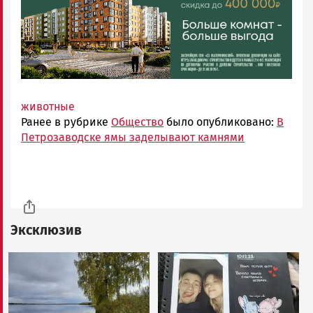
животные
Ранее в рубрике
Общество
было опубликовано:
В
Петрозаводске ямы заделывают камнями
Эксклюзив
Image
Image