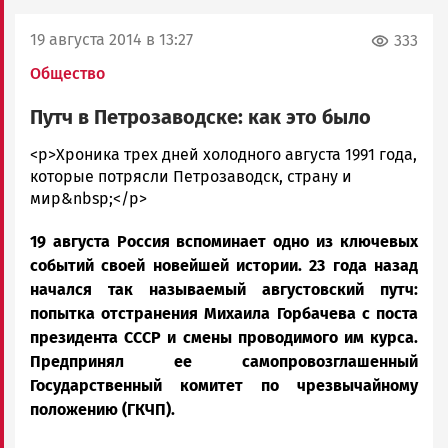
19 августа 2014 в 13:27
333
Общество
Путч в Петрозаводске: как это было
admintimur
<p>Хроника трех дней холодного августа 1991 года,
Новости
которые потрясли Петрозаводск, страну и
Петрозаводска
мир&nbsp;</p>
и
19 августа Россия вспоминает одно из ключевых
Карелии
|
событий своей новейшей истории. 23 года назад
Петрозаводск
начался так называемый августовский путч:
ГОВОРИТ
попытка отстранения Михаила Горбачева с поста
президента СССР и смены проводимого им курса.
Предпринял ее самопровозглашенный
Государственный комитет по чрезвычайному
положению (ГКЧП).