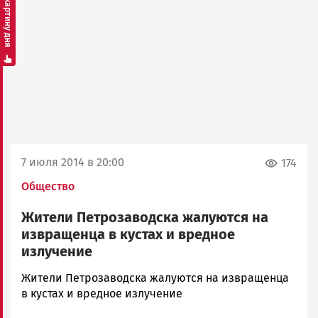
Смотреть картину дня
7 июля 2014 в 20:00
174
Общество
Жители Петрозаводска жалуются на
извращенца в кустах и вредное
излучение
admintimur
Жители Петрозаводска жалуются на извращенца
Новости
в кустах и вредное излучение
Петрозаводска