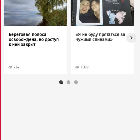
Береговая полоса
«Я не буду прятаться за
освобождена, но доступ
чужими спинами»
к ней закрыт
734
1 379