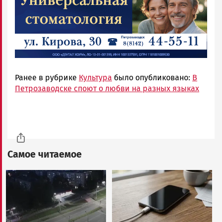
Ранее в рубрике
Культура
было опубликовано:
В
Петрозаводске споют о любви на разных языках
Самое читаемое
Image
Image