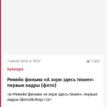
7 июля 2014 в 19:57
3 851
Культура
Ремейк фильма «А зори здесь тихие»:
первые кадры (фото)
admintimur
<p>Ремейк фильма «А зори здесь тихие»: первые
Новости
кадры (фото)&nbsp;</p>
Петрозаводска