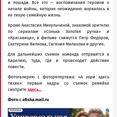
и лошади. Все это — воспоминания героини о
начале войны, которая неожиданно ворвалась в
ее тихую семейную жизнь.
Кроме Анастасии Микульчиной, знакомой зрителю
по сериалам «Сонька Золотая ручка» и
«Красавица», в фильме снимутся Петр Федоров,
Екатерина Вилкова, Евгения Малахова и другие.
Для дальнейших съемок команда отправится в
Карелию, туда, где и происходит действие
повести.
Фотогалерею с фоторепортажа: «А зори здесь
тихие»: первые кадры со съемок ремейка
смотрите
здесь...
Фото с afisha.mail.ru
erid: 2SDnjdpiKp6
Реклама
РЕКЛАМА