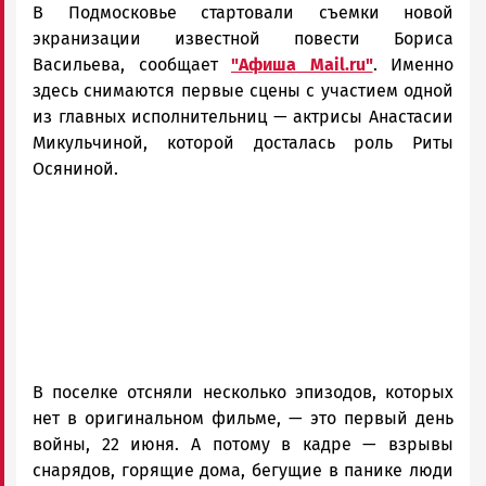
В Подмосковье стартовали съемки новой
и
Карелии
экранизации известной повести Бориса
|
Васильева, сообщает
"Афиша Mail.ru"
. Именно
Петрозаводск
здесь снимаются первые сцены с участием одной
ГОВОРИТ
из главных исполнительниц — актрисы Анастасии
Микульчиной, которой досталась роль Риты
Осяниной.
В поселке отсняли несколько эпизодов, которых
нет в оригинальном фильме, — это первый день
войны, 22 июня. А потому в кадре — взрывы
снарядов, горящие дома, бегущие в панике люди