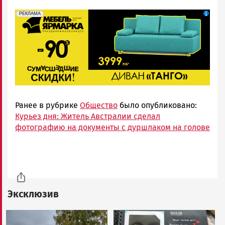
erid: 2SDnjeFymr3
Реклама
РЕКЛАМА
Ранее в рубрике
Общество
было опубликовано:
Курьез дня: Житель Австралии сделал
фотографию на документы с дуршлаком на голове
Эксклюзив
Image
Image