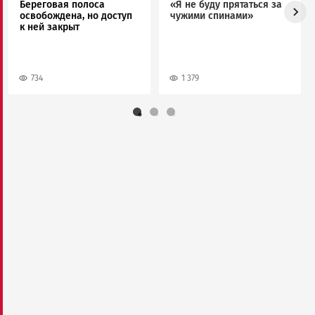
Береговая полоса
«Я не буду прятаться за
освобождена, но доступ
чужими спинами»
к ней закрыт
734
1 379