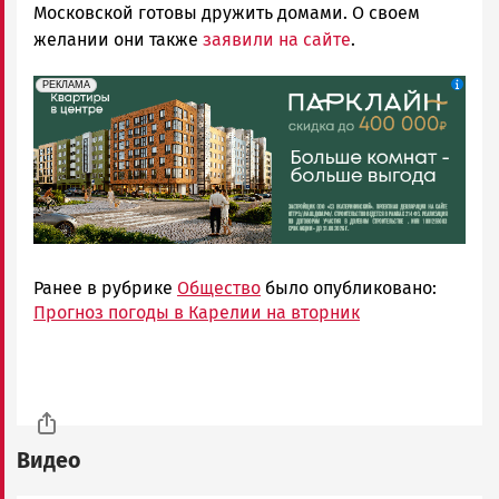
Московской готовы дружить домами. О своем
желании они также
заявили на сайте
.
erid: 2SDnjdeSPnB
Реклама
РЕКЛАМА
Ранее в рубрике
Общество
было опубликовано:
Прогноз погоды в Карелии на вторник
Видео