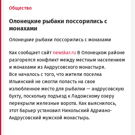
Общество
Олонецкие рыбаки поссорились с
монахами
admintimur
Олонецкие рыбаки поссорились с монахами
Новости
Как сообщает сайт
newskar.ru
В Олонецком районе
Петрозаводска
и
разгорелся конфликт между местным населением
Карелии
и монахами из Андрусовского монастыря.
|
Все началось с того, что жители поселка
Петрозаводск
Ильинский не смогли попасть на свое
ГОВОРИТ
излюбленное место для рыбалки — андрусовскую
бухту, поскольку подъезд к Ладожскому озеру
перекрыли железные ворота. Как выяснилось,
этот барьер установил Никольский Адриано-
Андрусовский мужской монастырь.