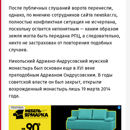
После публичных слушаний ворота перенесли,
однако, по мнению сотрудников сайта newskar.ru,
полностью конфликтная ситуация не исчерпана,
поскольку остается непонятным — каким образом
земля могла быть передана РПЦ, а следовательно,
никто не застрахован от повторения подобных
случаев.
Никольский Адриано-Андрусовский мужской
монастырь был основан еще в XVI веке
преподобным Адрианом Ондрусовским. В годы
советской власти он был закрыт, открыли
возрожденный монастырь лишь 19 марта 2014
года.
erid: 2SDnjeFymr3
Реклама
РЕКЛАМА