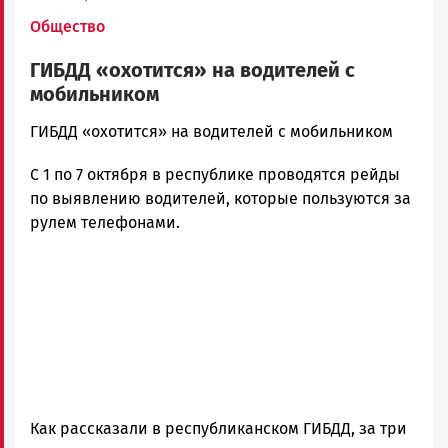
Общество
ГИБДД «охотится» на водителей с
мобильником
admintimur
ГИБДД «охотится» на водителей с мобильником
Новости
С 1 по 7 октября в республике проводятся рейды
Петрозаводска
и
по выявлению водителей, которые пользуются за
Карелии
рулем телефонами.
|
Петрозаводск
ГОВОРИТ
Как рассказали в республиканском ГИБДД, за три