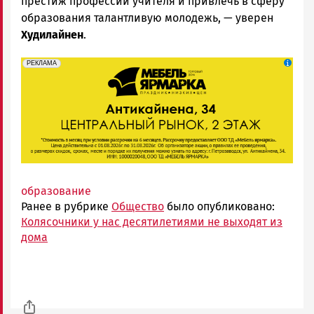
престиж профессии учителя и привлечь в сферу
образования талантливую молодежь
, — уверен
Худилайнен
.
erid: 2SDnjeFymr3
Реклама
РЕКЛАМА
образование
Ранее в рубрике
Общество
было опубликовано:
Колясочники у нас десятилетиями не выходят из
дома