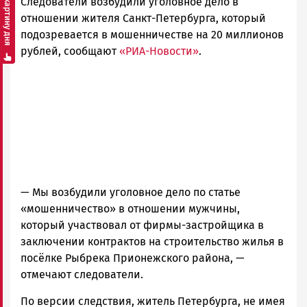
Смотреть картину дня
Следователи возбудили уголовное дело в
Петрозаводска
и
отношении жителя Санкт-Петербурга, который
Карелии
подозревается в мошенничестве на 20 миллионов
|
рублей, сообщают
«РИА-Новости»
.
Петрозаводск
ГОВОРИТ
—
Мы возбудили уголовное дело по статье
«мошенничество» в отношении мужчины,
который участвовал от фирмы-застройщика в
заключении контрактов на строительство жилья в
посёлке Рыбрека Прионежского района
, —
отмечают следователи.
По версии следствия, житель Петербурга, не имея