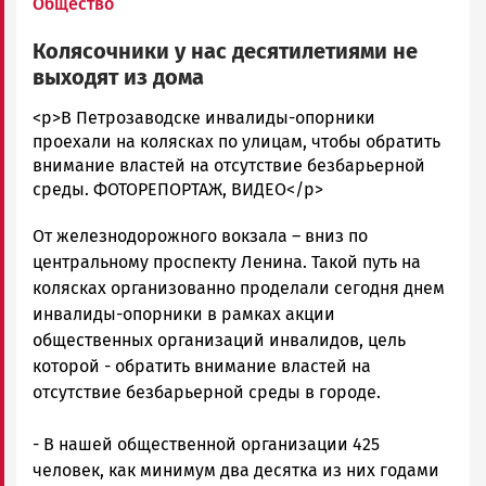
Общество
Колясочники у нас десятилетиями не
выходят из дома
admintimur
<p>В Петрозаводске инвалиды-опорники
Новости
проехали на колясках по улицам, чтобы обратить
Петрозаводска
внимание властей на отсутствие безбарьерной
и
среды. ФОТОРЕПОРТАЖ, ВИДЕО</p>
Карелии
От железнодорожного вокзала – вниз по
|
Петрозаводск
центральному проспекту Ленина. Такой путь на
ГОВОРИТ
колясках организованно проделали сегодня днем
инвалиды-опорники в рамках акции
общественных организаций инвалидов, цель
которой - обратить внимание властей на
отсутствие безбарьерной среды в городе.
- В нашей общественной организации 425
человек, как минимум два десятка из них годами