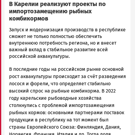
В Карелии реализуют проекты по
импортозамещению рыбных
комбикормов
Ольга
Запуск и модернизация производств в республике
Шубина
сможет не только полностью обеспечить
Новости
внутреннюю потребность региона, но и внесет
Петрозаводска
важный вклад в стабильное развитие всей
и
российской аквакультуры.
Карелии
В последние годы на российском рынке основной
|
Петрозаводск
рост аквакультуры происходит за счёт разведения
ГОВОРИТ
лосося и форели, что определяет стабильно
высокий спрос на рыбные комбикорма. В 2022
году карельские рыбоводные хозяйства
столкнулись с проблемой импортозамещения
рыбных кормов: основными партнерами поставок
продукции в республику на тот момент был
страны Европейского Союза: Финляндия, Дания,
Норвегия, Франция, Италия и др. Тогда доля