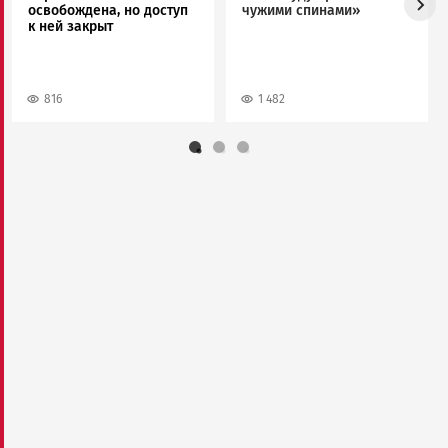
освобождена, но доступ
чужими спинами»
к ней закрыт
816
1 482