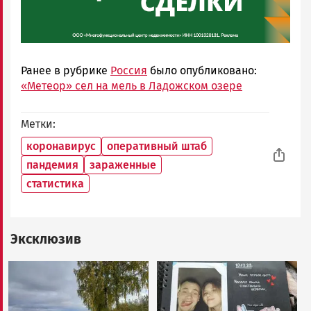
Ранее в рубрике
Россия
было опубликовано:
«Метеор» сел на мель в Ладожском озере
Метки
коронавирус
оперативный штаб
пандемия
зараженные
статистика
Эксклюзив
Image
Image