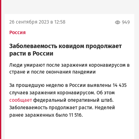
26 сентября 2023 в 12:58
949
Россия
Заболеваемость ковидом продолжает
расти в России
Юрий
Люди умирают после заражения коронавирусом в
Каулио
стране и после окончания пандемии
Новости
За прошедшую неделю в России выявлены 14 435
Петрозаводска
и
случаев заражения коронавирусом. Об этом
Карелии
сообщает
федеральный оперативный штаб.
|
Заболеваемость продолжает расти. Неделей
Петрозаводск
ранее зараженных было 11 516.
ГОВОРИТ