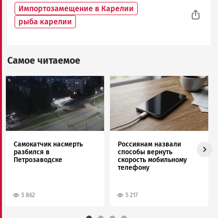
Импортозамещение в Карелии
рыба карелии
Самое читаемое
Image
Image
Самокатчик насмерть
Россиянам назвали
разбился в
способы вернуть
Петрозаводске
скорость мобильному
телефону
5 862
5 217