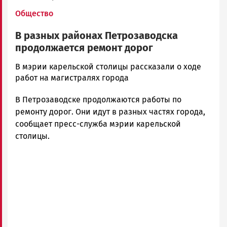
Общество
В разных районах Петрозаводска
продолжается ремонт дорог
Юрий
В мэрии карельской столицы рассказали о ходе
Каулио
работ на магистралях города
Новости
В Петрозаводске продолжаются работы по
Петрозаводска
и
ремонту дорог. Они идут в разных частях города,
Карелии
сообщает пресс-служба мэрии карельской
|
столицы.
Петрозаводск
ГОВОРИТ