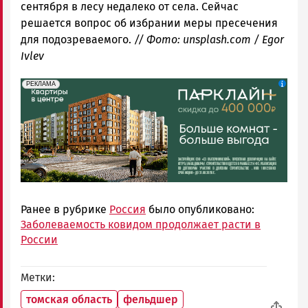
сентября в лесу недалеко от села. Сейчас
решается вопрос об избрании меры пресечения
для подозреваемого.
// Фото: unsplash.com / Egor
Ivlev
erid: 2SDnjdeSPnB
Реклама
РЕКЛАМА
Ранее в рубрике
Россия
было опубликовано:
Заболеваемость ковидом продолжает расти в
России
Метки
томская область
фельдшер