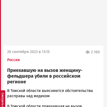
26 сентября 2023 в 13:15
2 160
Россия
Приехавшую на вызов женщину-
фельдшера убили в российском
регионе
Корректор
В Томской области выясняются обстоятельства
Новости
расправы над медиком
Петрозаводска
В Томской области приехавшая на вызов
и