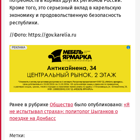
потребность в кормах других регионов России.
Кроме того, это серьезный вклад в карельскую
экономику и продовольственную безопасность
республики.
//Фото: https://gov.karelia.ru
erid: 2SDnjeFymr3
Реклама
РЕКЛАМА
Ранее в рубрике
Общество
было опубликовано:
«Я
не испытывал страха»: политолог Цыганков о
поездке на Донбасс
Метки