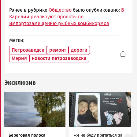
Ранее в рубрике
Общество
было опубликовано:
В
Карелии реализуют проекты по
импортозамещению рыбных комбикормов
Метки
Петрозаводск
ремонт
дороги
Мэрия
новости петрозаводска
Эксклюзив
Image
Image
Береговая полоса
«Я не буду прятаться за