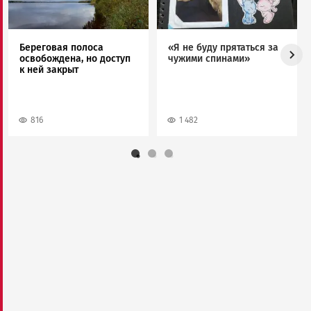
Береговая полоса
«Я не буду прятаться за
освобождена, но доступ
чужими спинами»
к ней закрыт
816
1 482