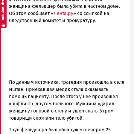
Смотреть картину дня
Карелии
женщина-фельдшер была убита в частном доме.
|
Об этом сообщает «
Лента.ру
» со ссылкой на
Петрозаводск
Следственный комитет и прокуратуру.
ГОВОРИТ
По данным источника, трагедия произошла в селе
Иштан. Приехавшая медик стала оказывать
помощь пациенту. После этого у нее произошел
конфликт с другом больного. Мужчина ударил
женщину головой о стену и ушел спать. Утром
товарищи спрятали тело убитой.
Труп фельдшера был обнаружен вечером 25