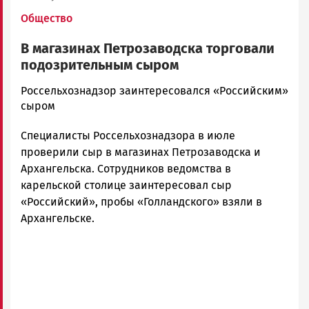
Общество
В магазинах Петрозаводска торговали
подозрительным сыром
Корректор
Россельхознадзор заинтересовался «Российским»
Новости
сыром
Петрозаводска
Специалисты Россельхознадзора в июле
и
Карелии
проверили сыр в магазинах Петрозаводска и
|
Архангельска. Сотрудников ведомства в
Петрозаводск
карельской столице заинтересовал сыр
ГОВОРИТ
«Российский», пробы «Голландского» взяли в
Архангельске.