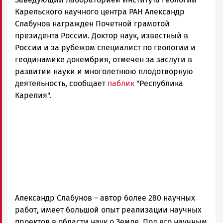
и
Карелии
Карельского научного центра РАН Александр
|
Слабунов награжден Почетной грамотой
Петрозаводск
президента России. Доктор наук, известный в
ГОВОРИТ
России и за рубежом специалист по геологии и
геодинамике докембрия, отмечен за заслуги в
развитии науки и многолетнюю плодотворную
деятельность, сообщает
паблик
"Республика
Карелия".
Александр Слабунов – автор более 280 научных
работ, имеет большой опыт реализации научных
проектов в области наук о Земле. Под его научным