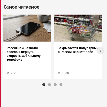
Самое читаемое
Image
Image
Россиянам назвали
Закрывается популярный
способы вернуть
в России маркетплейс
скорость мобильному
телефону
5 271
5 088