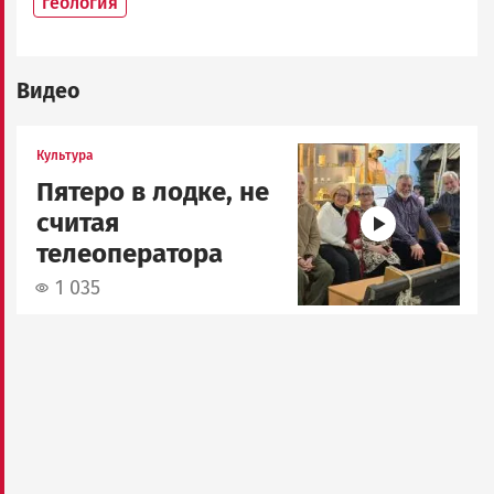
геология
Видео
Image
Культура
Пятеро в лодке, не
считая
телеоператора
1 035