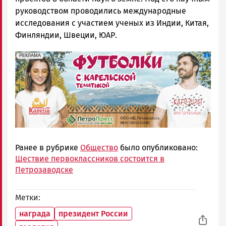
руководством проводились международные
исследования с участием ученых из Индии, Китая,
Финляндии, Швеции, ЮАР.
erid: Pb3XmBtzt7qh4nNaikXnuHE1bzSb6Vb4eeL28Ue
Реклама
РЕКЛАМА
Ранее в рубрике
Общество
было опубликовано:
Шествие первоклассников состоится в
Петрозаводске
Метки
награда
президент России