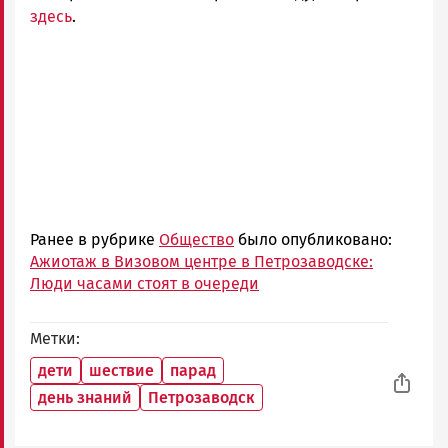
здесь
.
Ранее в рубрике
Общество
было опубликовано:
Ажиотаж в Визовом центре в Петрозаводске:
Люди часами стоят в очереди
Метки
дети
шествие
парад
день знаний
Петрозаводск