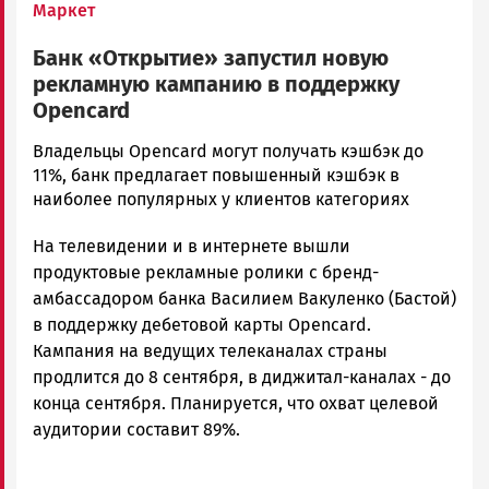
Маркет
Банк «Открытие» запустил новую
рекламную кампанию в поддержку
Opencard
Ольга
Владельцы Opencard могут получать кэшбэк до
Гаврилова
11%, банк предлагает повышенный кэшбэк в
Новости
наиболее популярных у клиентов категориях
Петрозаводска
На телевидении и в интернете вышли
и
Карелии
продуктовые рекламные ролики с бренд-
|
амбассадором банка Василием Вакуленко (Бастой)
Петрозаводск
в поддержку дебетовой карты Opencard.
ГОВОРИТ
Кампания на ведущих телеканалах страны
продлится до 8 сентября, в диджитал-каналах - до
конца сентября. Планируется, что охват целевой
аудитории составит 89%.