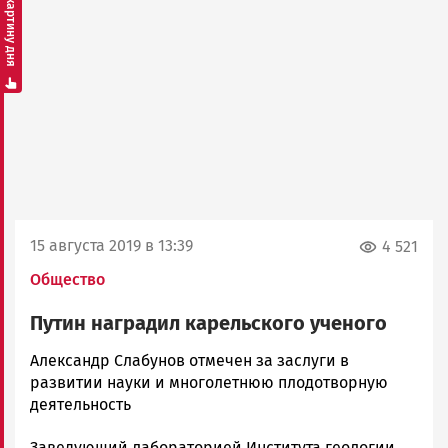
Смотреть картину дня
15 августа 2019 в 13:39
4 521
Общество
Путин наградил карельского ученого
Ольга
Александр Слабунов отмечен за заслуги в
Гаврилова
развитии науки и многолетнюю плодотворную
Новости
деятельность
Петрозаводска
Заведующий лабораторией Института геологии