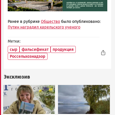
Ранее в рубрике
Общество
было опубликовано:
Путин наградил карельского ученого
Метки
сыр
фальсификат
продукция
Россельхознадзор
Эксклюзив
Image
Image