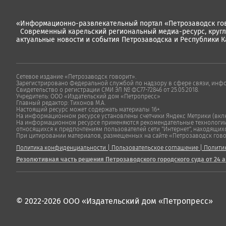
«Информационно-развлекательный портал «Петрозаводск гов
Современный карельский региональный медиа-ресурс, круг
актуальные новости и события Петрозаводска и Республики К
Сетевое издание «Петрозаводск говорит».
Зарегистрировано Федеральной службой по надзору в сфере связи, инф
Свидетельство о регистрации СМИ ЭЛ № ФС77-72846 от 25.05.2018.
Учредитель: ООО «Издательский дом «Петропресс»
Главный редактор: Тихонов М.А.
Настоящий ресурс может содержать материалы 16+.
На информационном ресурсе установлены счетчики Яндекс Метрики (включ
На информационном ресурсе применяются рекомендательные технологии "
относящихся к предпочтениям пользователей сети "Интернет", находящих
При цитировании материалов, размещенных на сайте «Петрозаводск говорит
Политика конфиденциальности
|
Пользовательское соглашение
|
Полити
Резолютивная часть решения Петрозаводского городского суда от 24 а
© 2022-2026 ООО «Издательский дом «Петропресс»