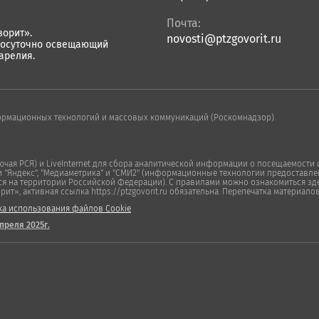
Почта:
орит».
novosti@ptzgovorit.ru
лосуточно освещающий
арелия.
ормационных технологий и массовых коммуникаций (Роскомнадзор).
ая РСЯ) и LiveInternet для сбора аналитической информации о посещаемости и
Яндекс", "Медиаметрика" и "СМИ2" (информационные технологии предоставлен
ся на территории Российской Федерации). С правилами можно ознакомиться зде
», активная ссылка https://ptzgovorit.ru обязательна. Перепечатка материало
ка использования файлов Cookie
преля 2025г.