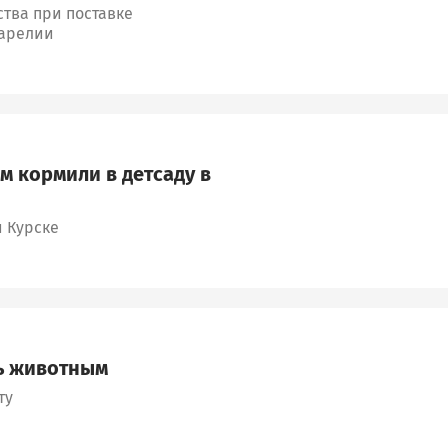
тва при поставке
Карелии
 кормили в детсаду в
 Курске
ть животным
ту