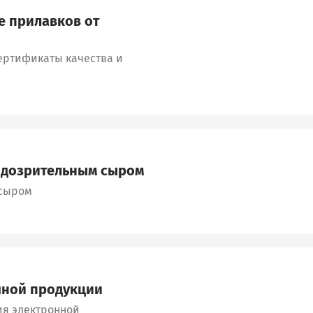
е прилавков от
ертификаты качества и
подозрительным сыром
 сыром
очной продукции
ия электронной