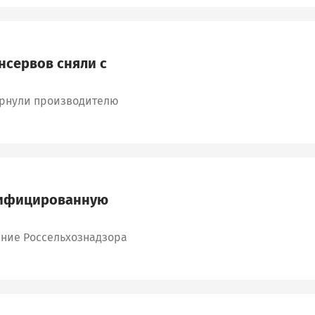
сервов сняли с
ернули производителю
сифицированную
ение Россельхознадзора