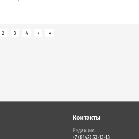
2
3
4
›
Следующая страница
»
Последняя страница
Контакты
Редакция:
+7 (8142) 53-13-13