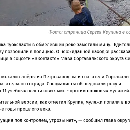
Фото: страница Сергея Крупина в с
лка Туокслахти в обмелевшей реке заметили мину. Бдите
зу позвонили в полицию. О неожиданной находке рассказа
ице в соцсети «ВКонтакте» глава Сортавальского округа С
приехали сапёры из Петрозаводска и спасатели Сортаваль
пасательного отряда. Специалисты обследовали реку и
 11 учебных пластиковых мин - противотанковых муляжей
ительной версии, как отметил Крупин, муляжи попали в в
‑е годы прошлого века.
уация под контролем, угрозы нет», — сообщил глава округ