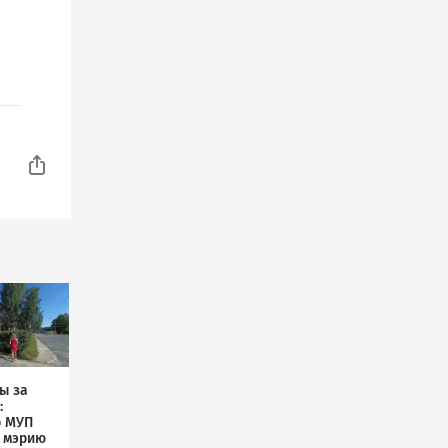
ы за
:
р МУП
л мэрию