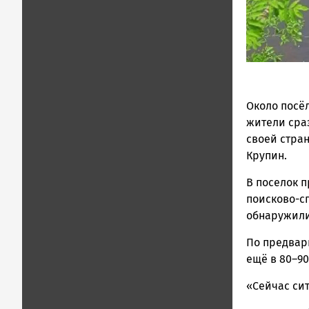
Около посё
жители сра
своей стран
Крупин.
В поселок 
поисково-с
обнаружили
По предвар
ещё в 80–90
«Сейчас сит