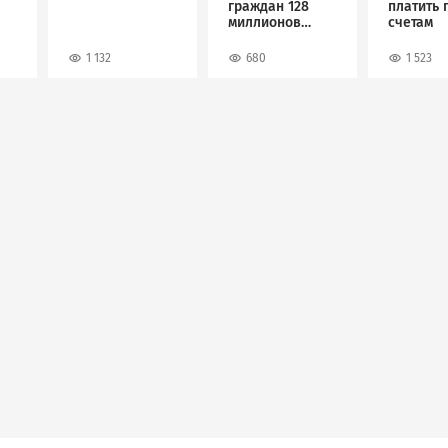
граждан 128
платить 
миллионов
счетам
рублей
1 132
680
1 523