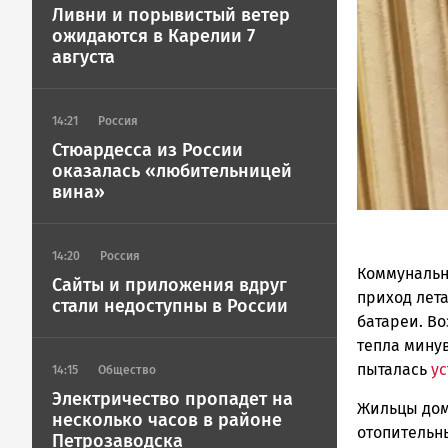
Петрозавод
Ливни и порывистый ветер
ГОВОРИТ
ожидаются в Карелии 7
августа
14:21
Россия
Стюардесса из России
оказалась «любительницей
вина»
14:20
Россия
Коммунальн
Сайты и приложения вдруг
приход лета
стали недоступны в России
батареи. В
тепла мину
пыталась
ус
14:15
Общество
Электричество пропадет на
Жильцы дом
несколько часов в районе
отопительны
Петрозаводска