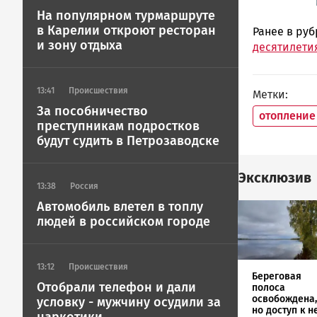
На популярном турмаршруте
в Карелии откроют ресторан
Ранее в ру
и зону отдыха
десятилети
13:41
Происшествия
Метки
За пособничество
отопление
преступникам подростков
будут судить в Петрозаводске
Эксклюзив
13:38
Россия
Автомобиль влетел в топлу
Image
людей в российском городе
13:12
Происшествия
Береговая
Отобрали телефон и дали
полоса
освобождена,
условку - мужчину осудили за
но доступ к н