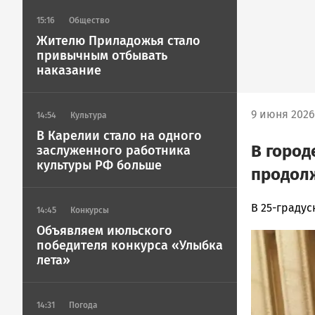
15:16
Общество
Жителю Приладожья стало
привычным отбывать
наказание
9 июня 2026
14:54
Культура
В Карелии стало на одного
В город
заслуженного работника
культуры РФ больше
продол
Ольга
В 25-граду
14:45
Конкурсы
Гаврилова
Объявляем июльского
Image
Новости
победителя конкурса «Улыбка
Петрозавод
лета»
и
Карелии
|
14:31
Погода