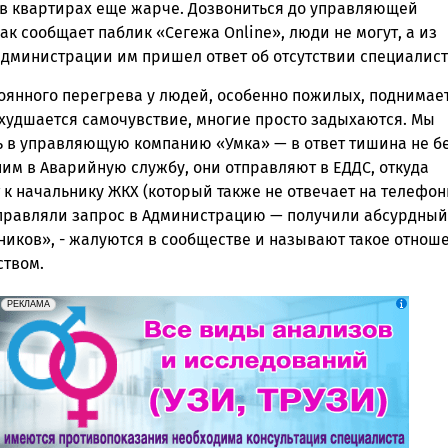
а в квартирах еще жарче. Дозвониться до управляющей
ак сообщает паблик «Сегежа Online», люди не могут, а из
администрации им пришел ответ об отсутствии специалист
тоянного перегрева у людей, особенно пожилых, поднимае
ухудшается самочувствие, многие просто задыхаются. Мы
 в управляющую компанию «Умка» — в ответ тишина не б
ним в Аварийную службу, они отправляют в ЕДДС, откуда
 к начальнику ЖКХ (который также не отвечает на телефо
аправляли запрос в Администрацию — получили абсурдный 
ников», - жалуются в сообществе и называют такое отнош
ством.
erid: 2SDnjek5YUa
Реклама
РЕКЛАМА