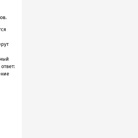
ов.
тся
ерут
нный
ответ:
ение