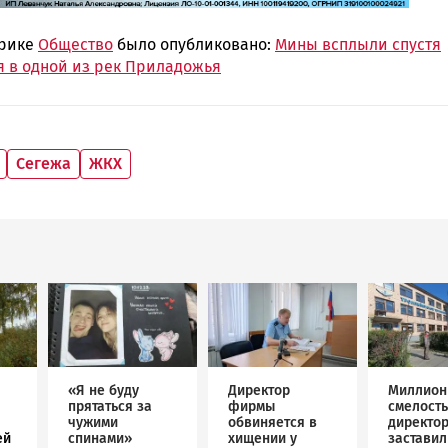
брике
Общество
было опубликовано:
Мины всплыли спустя
я в одной из рек Приладожья
Сегежа
ЖКХ
Image
Image
Image
«Я не буду
Директор
Миллион
прятаться за
фирмы
смелость
чужими
обвиняется в
директо
ей
спинами»
хищении у
застави