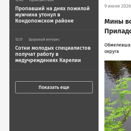
12:40
Происшествия
9 июня 2026 
Пропавший на днях пожилой
мужчина утонул в
Мины вс
Кондопожском районе
Прилад
12:37
Здоровый интерес
Наталья
Обмелевшая
Сотни молодых специалистов
Колоко…
округа
получат работу в
Новости
медучреждениях Карелии
Image
Петрозавод
и
Карелии
|
Показать еще
Петрозавод
ГОВОРИТ