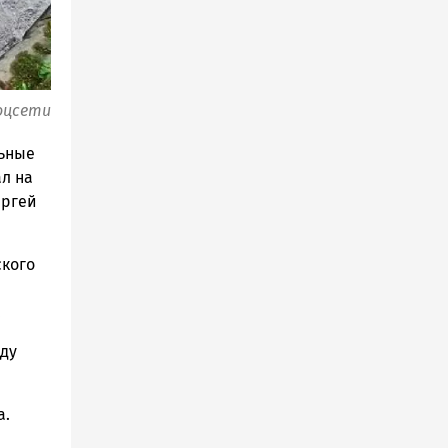
оцсети
льные
л на
ергей
ского
.
оду
а.