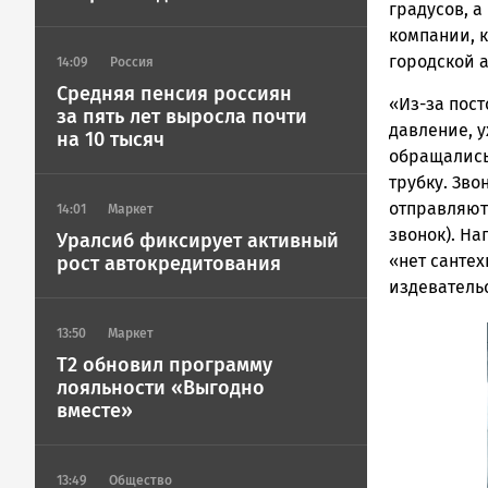
градусов, 
компании, к
городской 
14:09
Россия
Средняя пенсия россиян
«Из-за пос
за пять лет выросла почти
давление, 
на 10 тысяч
обращались
трубку. Зво
отправляют
14:01
Маркет
звонок). Н
Уралсиб фиксирует активный
«нет сантех
рост автокредитования
издеватель
13:50
Маркет
T2 обновил программу
лояльности «Выгодно
вместе»
13:49
Общество