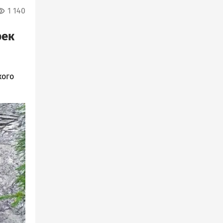
1 140
рек
кого