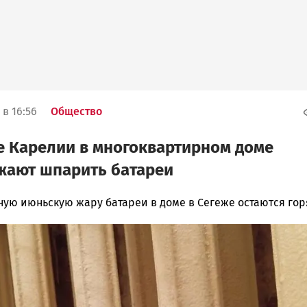
 в 16:56
Общество
е Карелии в многоквартирном доме
жают шпарить батареи
сную июньскую жару батареи в доме в Сегеже остаются го
ска