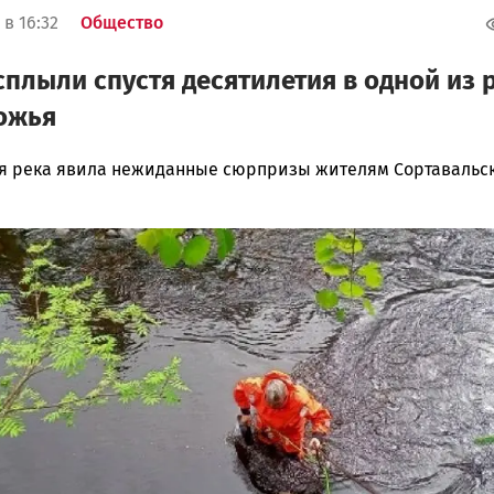
в 16:32
Общество
плыли спустя десятилетия в одной из 
ожья
 река явила нежиданные сюрпризы жителям Сортавальс
ска
ск