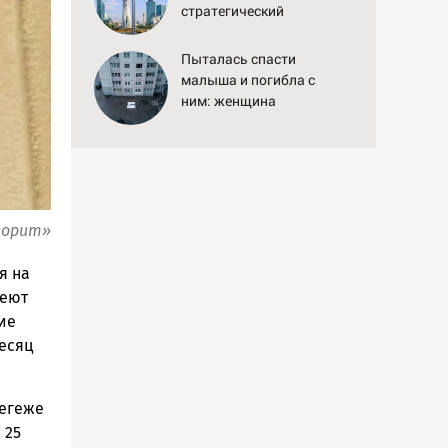
стратегический
интернет-кабель
Пыталась спасти
малыша и погибла с
ним: женщина
разбилась насмерть на
глазах у детей
06/08/2026 – Новости
ворит»
я на
реют
ие
есяц
Сегеже
 25