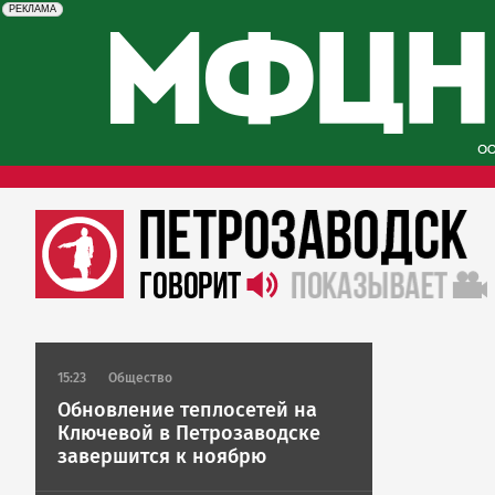
erid: 2SDnjcySKKc
Реклама
РЕКЛАМА
15:23
Общество
Обновление теплосетей на
Ключевой в Петрозаводске
завершится к ноябрю