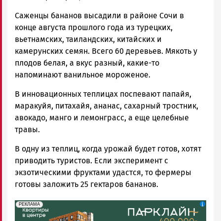
Саженцы бананов высадили в районе Сочи в
конце августа прошлого года из турецких,
вьетнамских, таиландских, китайских и
камерунских семян. Всего 60 деревьев. Мякоть у
плодов белая, а вкус разный, какие-то
напоминают ванильное мороженое.
В инновационных теплицах поспевают папайя,
маракуйя, питахайя, ананас, сахарный тростник,
авокадо, манго и лемонграсс, а еще целебные
травы.
В одну из теплиц, когда урожай будет готов, хотят
приводить туристов. Если эксперимент с
экзотическими фруктами удастся, то фермеры
готовы заложить 25 гектаров бананов.
erid: 2SDnjdeSPnB
Реклама
РЕКЛАМА