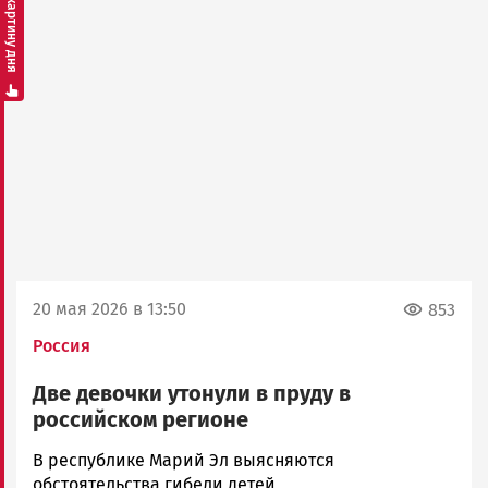
Смотреть картину дня
20 мая 2026 в 13:50
853
Россия
Две девочки утонули в пруду в
российском регионе
Юрий
В республике Марий Эл выясняются
Каулио
обстоятельства гибели детей