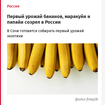
Россия
Первый урожай бананов, маракуйи и
папайи созрел в России
Ольга
В Сочи готовятся собирать первый урожай
Гаврилова
экзотики
Новости
Image
Петрозаводска
и
Карелии
|
Петрозаводск
ГОВОРИТ
фото freepik