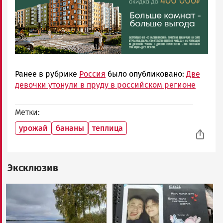
Ранее в рубрике
Россия
было опубликовано:
Две
девочки утонули в пруду в российском регионе
Метки
урожай
бананы
теплица
Эксклюзив
Image
Image