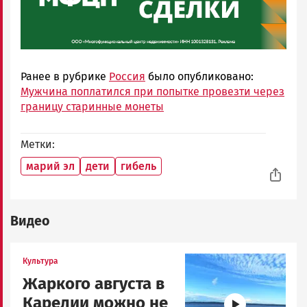
Ранее в рубрике
Россия
было опубликовано:
Мужчина поплатился при попытке провезти через
границу старинные монеты
Метки
марий эл
дети
гибель
Видео
Image
Культура
Жаркого августа в
Карелии можно не