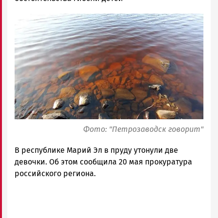
Новости
Image
Петрозаводска
и
Карелии
|
Петрозаводск
ГОВОРИТ
Фото: "Петрозаводск говорит"
В республике Марий Эл в пруду утонули две
девочки. Об этом сообщила 20 мая прокуратура
российского региона.