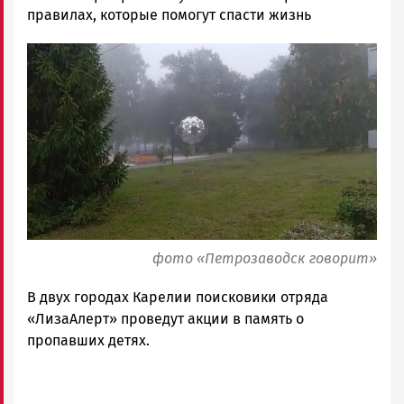
Новости
правилах, которые помогут спасти жизнь
Петрозаводска
Image
и
Карелии
|
Петрозаводск
ГОВОРИТ
фото «Петрозаводск говорит»
В двух городах Карелии поисковики отряда
«ЛизаАлерт» проведут акции в память о
пропавших детях.