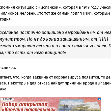
помнил ситуацию с «испанкой», которая в 1919 году унесл
иллионов человек. Это тот же самый грипп H1N1, которым
годня.
аселение частично защищено вырожденным от не
мунитетом. Но не до конца защищенным, от H1N1
егодно умирают десятки и сотни тысяч человек. 
м, что есть от него вакцина!»
ясников.
итает, что, когда вакцина от коронавируса появится, то де
 все. Некоторые для отказа найдут причины вроде выпаде
ака.
erid: 2SDnje3pUtQ
Реклама
РЕКЛАМА