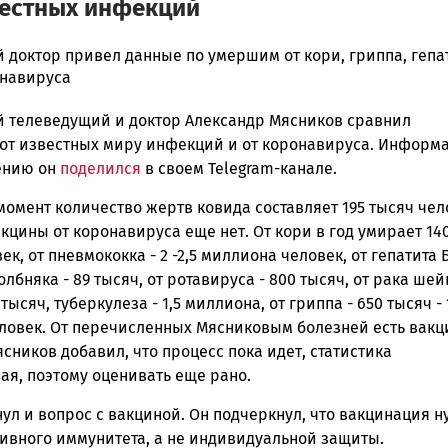
вестных инфекций
 доктор привел данные по умершим от кори, гриппа, гепат
онавируса
 телеведущий и доктор Александр Мясников сравнил
ска
 от известных миру инфекций и от коронавируса. Информ
ению он
поделился
в своем Telegram-канале.
омент количество жертв ковида составляет 195 тысяч чел
ск
кцины от коронавируса еще нет. От кори в год умирает 14
ек, от пневмококка - 2 -2,5 миллиона человек, от гепатита Б
толбняка - 89 тысяч, от ротавируса - 800 тысяч, от рака шей
тысяч, туберкулеза - 1,5 миллиона, от гриппа - 650 тысяч - 
ловек. От перечисленных Мясниковым болезней есть вакц
сников добавил, что процесс пока идет, статистика
ая, поэтому оценивать еще рано.
ул и вопрос с вакциной. Он подчеркнул, что вакцинация 
тивного иммунитета, а не индивидуальной защиты.