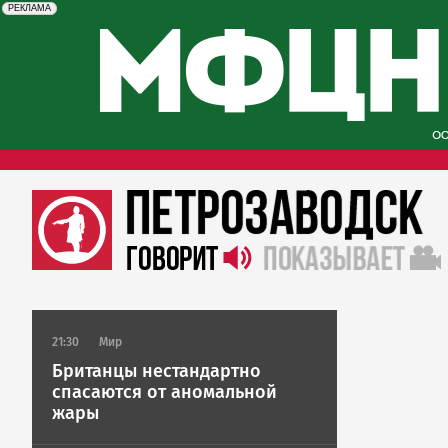
erid: 2SDnjcySKKc
Реклама
РЕКЛАМА
21:30
Мир
Британцы нестандартно
спасаются от аномальной
жары