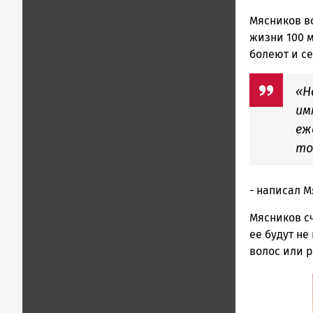
Мясников вс
жизни 100 м
болеют и се
«Н
им
еж
то
- написал М
Мясников сч
ее будут не
волос или р