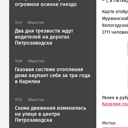
Петрозавод
– 1, в Питк
огромное осиное гнездо
ГОВОРИТ
Карта отобр
Мурманской 
17:41
Общество
Вологодской
Два дня трезвости ждут
2711 челове
водителей на дорогах
Петрозаводска
17:30
Общество
Газовая система отопления
дома окупает себя за три года
в Карелии
Ранее в ру
17:22
Общество
Карелии по
Схема движения изменилась
на улице в центре
Петрозаводска
Метки