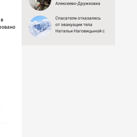
Алексеево-Дружковка
стала могильником для
«птах Мадьяра»
Спасатели отказались
 в
от эвакуации тела
ировано
Натальи Наговицыной с
семитысячника
в