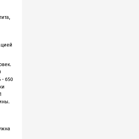
ита,
ацией
овек.
0
 - 650
ки
1
ины.
нужна