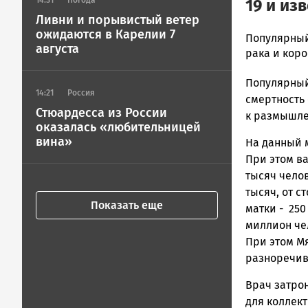
14:31
Погода
19 и из
Ливни и порывистый ветер
ожидаются в Карелии 7
Ольга
Популярный
августа
Гаврилова
рака и кор
Новости
Популярный
Петрозавод
14:21
Россия
и
смертность
Стюардесса из России
Карелии
к размышл
оказалась «любительницей
|
вина»
На данный м
Петрозавод
ГОВОРИТ
При этом ва
тысяч челов
тысяч, от с
Показать еще
матки - 250 
миллион че
При этом Мя
разноречив
Врач затрон
для коллек