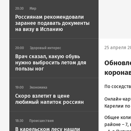
20:30
Мир
Россиянам рекомендовали
заранее подавать документы
на визу в Испанию
25 апреля 20
20:00
Здоровый интерес
Врач сказал, какую обувь
Обновле
нужно выбросить летом для
пользы ног
коронав
Ольга
По соседств
19:00
Экономика
Гаврилова
Скоро взлетит в цене
Онлайн-кар
Новости
любимый напиток россиян
Петрозавод
Карелии по 
и
Общее коли
Карелии
18:30
Происшествия
районе – 7,
|
В карельском лесу нашли