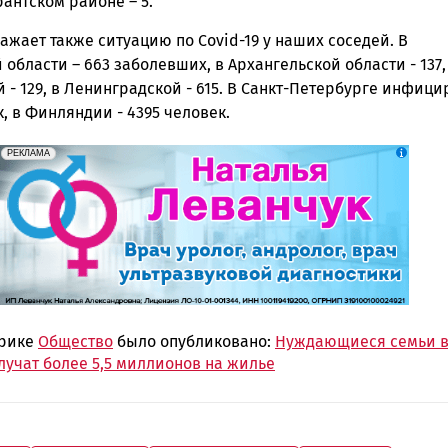
ск
ярантском районе – 5.
ажает также ситуацию по Covid-19 у наших соседей. В
области – 663 заболевших, в Архангельской области - 137,
 - 129, в Ленинградской - 615. В Санкт-Петербурге инфиц
к, в Финляндии - 4395 человек.
erid: 2SDnjek5YUa
Реклама
РЕКЛАМА
брике
Общество
было опубликовано:
Нуждающиеся семьи 
лучат более 5,5 миллионов на жилье