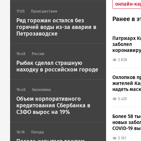
онлайн-ка
17:05
Происшествия
Ранее в 
Ряд горожан остался без
горячей воды из-за аварии в
Петрозаводске
Патриарх К
заболел
коронавир
16:48
Россия
2 838
Рыбак сделал страшную
находку в российском городе
Охлопков п
жителей К
надеть мас
16:48
Экономика
Объем корпоративного
5 420
кредитования Сбербанка в
СЗФО вырос на 19%
Более 58 ты
новых забо
COVID-19 в
16:16
Погода
России
5 101