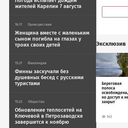
Погода испытает дождем
жителей Карелии 7 августа
16:11
Происшествия
Женщина вместе с маленьким
сыном погибла на глазах у
Эксклюзив
троих своих детей
Image
15:37
Финляндия
Финны заскучали без
душевных бесед с русскими
туристами
Береговая
полоса
освобождена,
но доступ к н
закрыт
15:23
Общество
Обновление теплосетей на
Ключевой в Петрозаводске
643
завершится к ноябрю