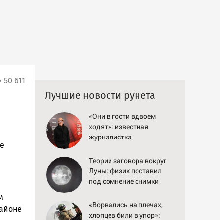
50 611
Лучшие новости рунета
«Они в гости вдвоем
ходят»: известная
журналистка
же
подтвердила роман
Бондарчука и Исаковой
Теории заговора вокруг
Луны: физик поставил
под сомнение снимки
NASA
м
«Ворвались на плечах,
районе
хлопцев били в упор»: