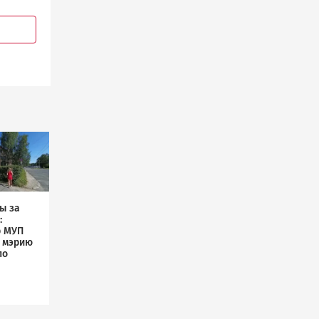
ы за
:
р МУП
л мэрию
по