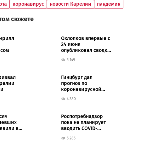
рта
коронавирус
новости Карелии
пандемия
этом сюжете
ирилл
Охлопков впервые с
24 июня
усом
опубликовал сводку
по коронавирусу
5 149
ризвал
Гинцбург дал
арелии
прогноз по
ки
коронавирусной
инфекции в России
4 380
сяч
Роспотребнадзор
левших
пока не планирует
ыявили в
вводить COVID-
ограничения в
5 285
Карелии