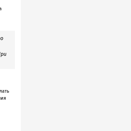
а
го
При
лать
ния