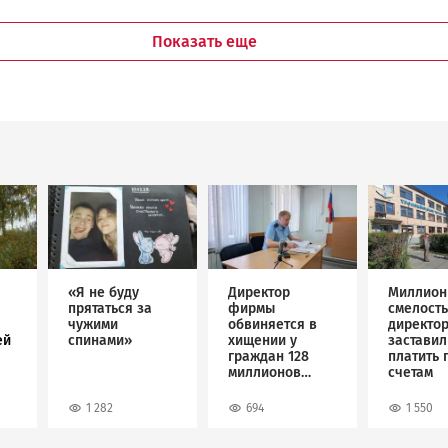
Показать еще
Image
Image
Image
«Я не буду
Директор
Миллион
прятаться за
фирмы
смелость
чужими
обвиняется в
директо
ей
спинами»
хищении у
застави
граждан 128
платить 
миллионов
счетам
рублей
1 282
694
1 550