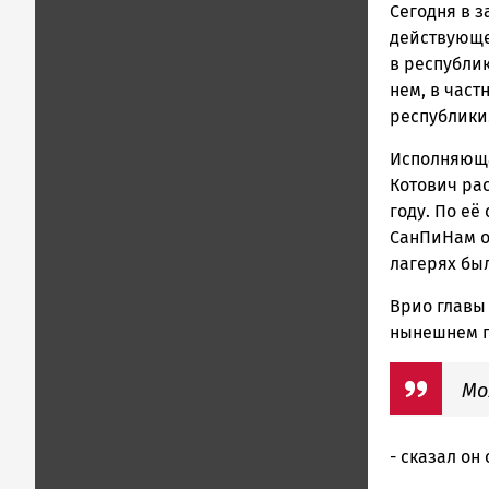
Сегодня в 
Новости
Петрозавод
действующе
и
в республи
Карелии
нем, в част
|
республик
Петрозавод
ГОВОРИТ
Исполняюща
Котович ра
году. По её
СанПиНам он
лагерях бы
Врио главы
нынешнем г
Мо
- сказал он