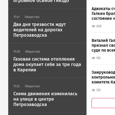
огромное осиное гнездо
Адвокаты с
Галкин брал
17:41
Общество
состоянии 
и депресси
Два дня трезвости ждут
208
водителей на дорогах
Петрозаводска
Виталий Га
признал св
суде по все
17:30
Общество
эпизодам
162
Газовая система отопления
дома окупает себя за три года
в Карелии
Замруковод
контрольно
комитета К
предстал п
17:22
Общество
125
судом
Схема движения изменилась
на улице в центре
Петрозаводска