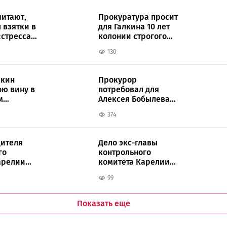
читают,
Прокуратура просит
 взятки в
для Галкина 10 лет
«стресса
колонии строгого
и»
режима
130
лкин
Прокурор
ою вину в
потребовал для
м
Алексея Бобылева
жесткого наказания
374
ителя
Дело экс-главы
го
контрольного
арелии
комитета Карелии
еред
поступило в суд
99
Показать еще