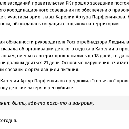
зале заседаний правительства РК прошло заседание посто
ска
го координационного совещания по обеспечению правоп
ке с участием врио главы Карелии Артура Парфенчикова. 
ности, обсуждалась ситуация с отдыхом на территории
и.
ск
я обязанности руководителя Роспотребнадзора Людмил
ссказала об организации детского отдыха в Карелии в пр
 словам, смены в лагерях продолжались до 18 дней, тогда к
и должны длиться 21 день. Основные нарушения, считает 
ли связаны с организацией питания.
 Карелии Артур Парфенчиков предложил "серьезно" прове
оду детские лагеря в республике.
жет быть, где-то кого-то и закроем,
 сегодня.