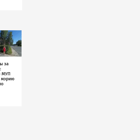
ы за
:
р МУП
л мэрию
по