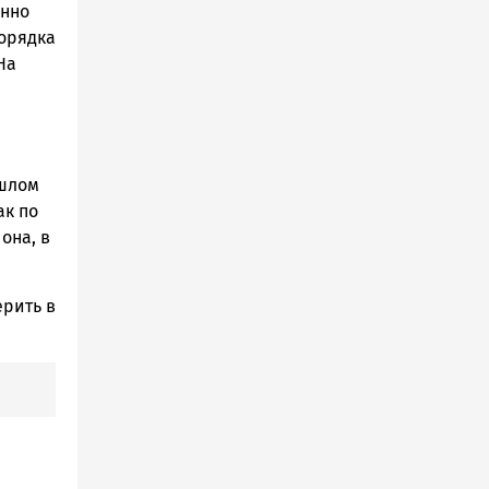
янно
орядка
На
а
ошлом
ак по
она, в
рить в