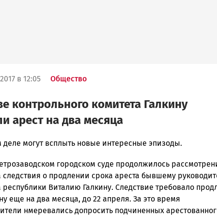
2017 в 12:05
Общество
ве контрольного комитета Галкину
и арест на два месяца
м деле могут всплыть новые интересные эпизоды.
Петрозаводском городском суде продолжилось рассмотрен
ска
а следствия о продлении срока ареста бывшему руководи
а республики Виталию Галкину. Следствие требовало прод
ну еще на два месяца, до 22 апреля. За это время
ители нмеревались допросить подчиненных арестованног