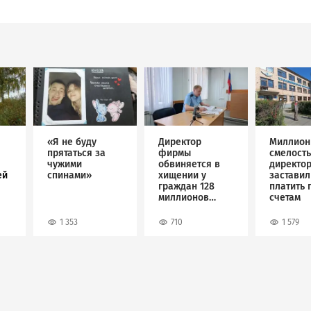
Image
Image
Image
«Я не буду
Директор
Миллион
прятаться за
фирмы
смелость
чужими
обвиняется в
директо
ей
спинами»
хищении у
застави
граждан 128
платить 
миллионов
счетам
рублей
1 353
710
1 579