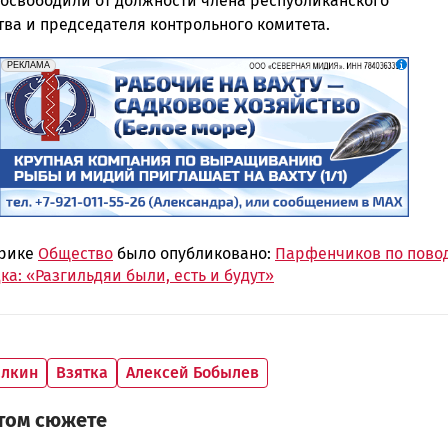
освободили от должности члена республиканского
тва и председателя контрольного комитета.
erid: 2SDnjf467GP
Реклама
РЕКЛАМА
брике
Общество
было опубликовано:
Парфенчиков по пово
а: «Разгильдяи были, есть и будут»
алкин
Взятка
Алексей Бобылев
этом сюжете