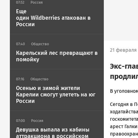
07:52
Россия
Еще
один Wildberries атакован в
России
07:40
Общество
21 февраля 
Карельский лес превращают в
помойку
Экс-гла
продлил
07:16
Общество
Осенью и зимой жители
Ольга
В уголовно
Карелии смогут улететь на юг
Гаврилова
России
Сегодня в 
Новости
Петрозавод
ходатайств
и
госкомитет
07:00
Россия
Карелии
арест Галки
Девушка выпала из кабины
|
правоохран
аттракциона в российском