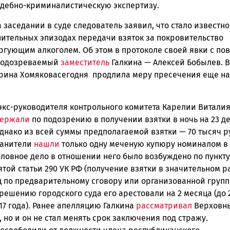
ск
удебно-криминалистическую экспертизу.
 заседании в суде следователь заявил, что стало известно
нительных эпизодах передачи взяток за покровительство
ргующим алкоголем. Об этом в протоколе своей явки с по
подозреваемый
заместитель
Галкина — Алексей Бобылев. В
ерина Хомяковасегодня продлила меру пресечения еще на
экс-руководителя контрольного комитета Карелии Витали
держали
по подозрению в получении взятки в ночь на 23 д
Однако из всей суммы предполагаемой взятки — 70 тысяч 
ранители
нашли
только одну меченую купюру номиналом в 
оловное дело в отношении него было возбуждено по пункту
ятой статьи 290 УК РФ (получение взятки в значительном 
 по предварительному сговору или организованной группо
решению городского суда его арестовали на 2 месяца (до 
17 года). Ранее апелляцию Галкина
рассматривал
Верховны
 но и он не стал менять срок заключения под стражу.