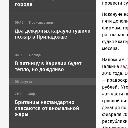
Петрозавод
провести с
городе
ГОВОРИТ
Накануне на
пяти допол
06:45
Происшествия
фирмам, то
Два дежурных караула тушили
рассказал 
пожар в Приладожье
судья Екат
месяца.
06:30
Погода
Напомним, 
В пятницу в Карелии будет
Галкина
за
тепло, но дождливо
2016 года. 
— правоох
06
августа
рублей. Уг
«
а
»
части п
21:30
Мир
группой лиц
Британцы нестандартно
декабря по 
спасаются от аномальной
жары
февраля 20
республики,