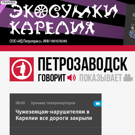
erid: 2SDnjc7Vuzm
Реклама
РЕКЛАМА
08:00
Хроника телерепортеров
Чужеземцам-нарушителям в
Карелии все дороги закрыли