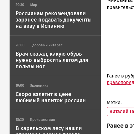
Чиновника 
20:30
Мир
правительс
Россиянам рекомендовали
заранее подавать документы
на визу в Испанию
20:00
Здоровый интерес
Врач сказал, какую обувь
нужно выбросить летом для
пользы ног
Ранее в ру
правопорядк
19:00
Экономика
Скоро взлетит в цене
любимый напиток россиян
Метки
Виталий Г
18:30
Происшествия
Ранее в 
В карельском лесу нашли