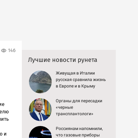
146
Лучшие новости рунета
Живущая в Италии
русская сравнила жизнь
в Европе и в Крыму
Органы для пересадки
ие
«черные
телю
трансплантологи»
лить
извлекали у еще живых
пациентов
Россиянам напомнили,
о и
что газовые приборы