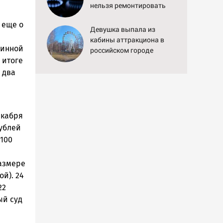
нельзя ремонтировать
самостоятельно
 еще о
Девушка выпала из
кабины аттракциона в
винной
российском городе
 итоге
 два
я
екабря
рублей
100
размере
й). 24
22
й суд