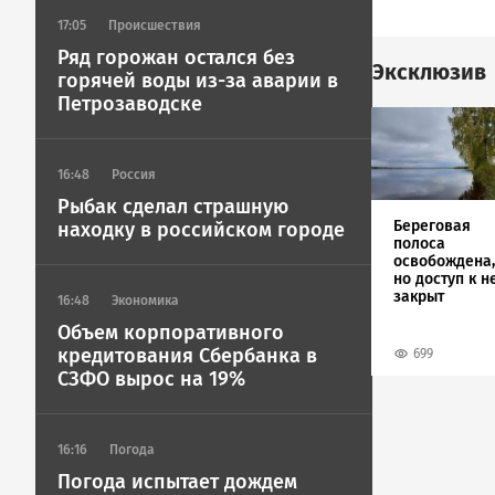
17:05
Происшествия
Ряд горожан остался без
Эксклюзив
горячей воды из-за аварии в
Петрозаводске
Image
16:48
Россия
Рыбак сделал страшную
Береговая
находку в российском городе
полоса
освобождена,
но доступ к н
закрыт
16:48
Экономика
Объем корпоративного
кредитования Сбербанка в
699
СЗФО вырос на 19%
16:16
Погода
Погода испытает дождем