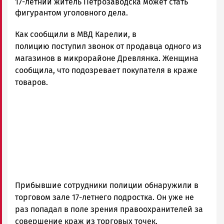
Корректор
17-летний житель Петрозаводска может стать
Новости
фигурантом уголовного дела.
Петрозаводска
Как сообщили в МВД Карелии, в
и
Карелии
полицию поступил звонок от продавца одного из
|
магазинов в микрорайоне Древлянка. Женщина
Петрозаводск
сообщила, что подозревает покупателя в краже
ГОВОРИТ
товаров.
Прибывшие сотрудники полиции обнаружили в
торговом зале 17-летнего подростка. Он уже не
раз попадал в поле зрения правоохранителей за
совершение краж из торговых точек.