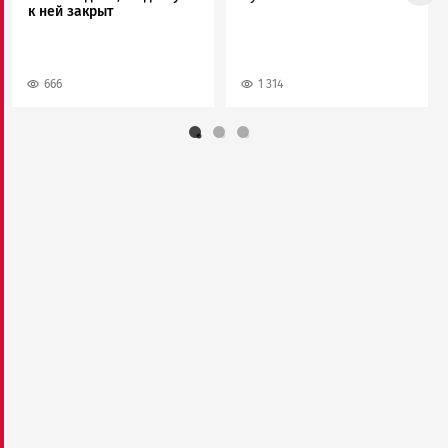
к ней закрыт
666
1 314