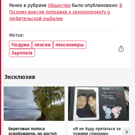
Ранее в рубрике
Общество
было опубликовано:
В
Госдуму внесли поправки к законопроекту о
любительской рыбалке
Метки
Госдума
пенсия
пенсионеры
Зарплата
Эксклюзив
Image
Image
Береговая полоса
«Я не буду прятаться за
освобождена, но доступ
чужими спинами»