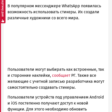
Смотреть картину дня
Петрозаводска
В популярном мессенджере WhatsApp появилась
и
Карелии
возможность использовать стикеры. Их создали
|
различные художники со всего мира.
Петрозаводск
ГОВОРИТ
Пользователи могут выбирать как встроенные, так
и сторонние наклейки,
сообщает
РГ. Также все
желающие с учетной записью разработчика могут
самостоятельно создавать стикеры.
Пользователи устройств под управлением Android
и iOS постепенно получают доступ к новой
функции. Для этого необходимо обновить