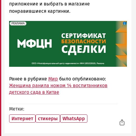
приложение и выбрать в магазине
понравившиеся картинки.
erid: 2SDnjeH4Mf4
Реклама
РЕКЛАМА
Ранее в рубрике
Мир
было опубликовано:
Женщина ранила ножом 14 воспитанников
детского сада в Китае
Метки
Интернет
стикеры
WhatsApp