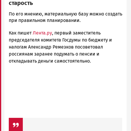
старость
Корректор
По его мнению, материальную базу можно создать
Новости
при правильном планировании.
Петрозаводска
Как пишет
Лента.ру
, первый заместитель
и
Карелии
председателя комитета Госдумы по бюджету и
|
налогам Александр Ремезков посоветовал
Петрозаводск
россиянам заранее подумать о пенсии и
ГОВОРИТ
откладывать деньги самостоятельно.