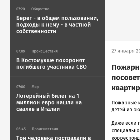
07:20
Общество
Берег - в общем пользовании,
подходы к нему - в частной
собственности
27 января 20
07:09
Происшествия
В Костомукше похоронят
Пожарн
погибшего участника СВО
посовет
квартир
07:00
Мир
Лотерейный билет на 1
миллион евро нашли на
admintimur
Пожарные и
свалке в Италии
Новости
детей из ок
Петрозавод
Даже если п
и
06:45
Происшествия
Карелии
специально
|
Три человека пострадали в
корреспонд