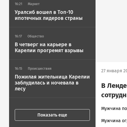
16:21
Маркет
Уралсиб вошел в Топ-10
ипотечных лидеров страны
16:17
Общество
В четверг на карьере в
Карелии прогремят взрывы
16:15
Происшествия
27 января 20
Пожилая жительница Карелии
заблудилась и ночевала в
В Ленде
лесу
сотруд
admintimur
Мужчина по
Новости
Показать еще
Мужчина ог
Петрозавод