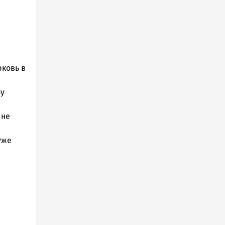
рковь в
бу
 не
уже