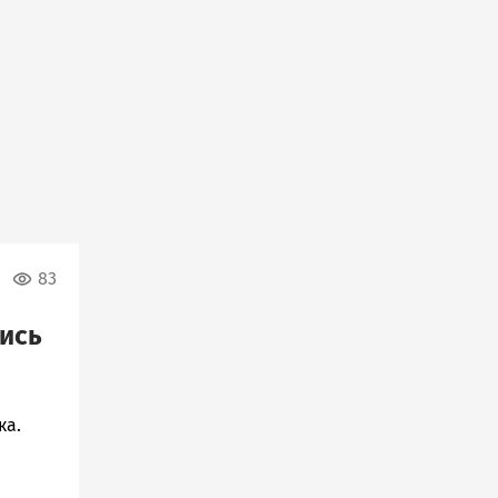
83
шись
ка.