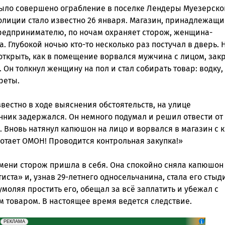
 было совершено ограбление в поселке Лендеры Муезерско
полиции стало известно 26 января. Магазин, принадлежащ
редпринимателю, по ночам охраняет сторож, женщина-
ск
. Глубокой ночью кто-то несколько раз постучал в дверь. 
 открыть, как в помещение ворвался мужчина с лицом, за
Он толкнул женщину на пол и стал собирать товар: водку,
реты.
звестно в ходе выяснения обстоятельств, на улице
ник задержался. Он немного подумал и решил отвести от
 Вновь натянул капюшон на лицо и ворвался в магазин с 
ботает ОМОН! Проводится контрольная закупка!»
емени сторож пришла в себя. Она спокойно сняла капюшон
иста» и, узнав 29-летнего односельчанина, стала его стыди
умоляя простить его, обещал за всё заплатить и убежал с
 товаром. В настоящее время ведется следствие.
erid: 2SDnjeH4Mf4
Реклама
РЕКЛАМА