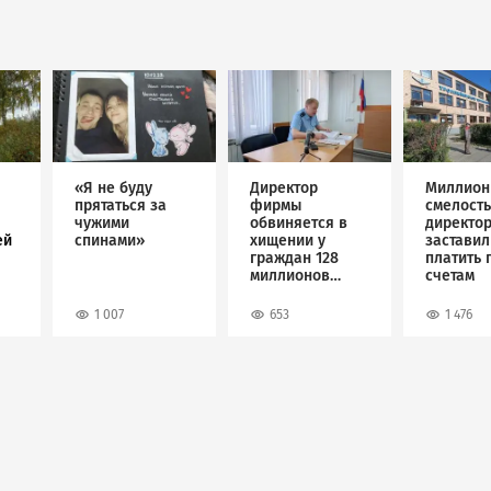
Image
Image
Image
«Я не буду
Директор
Миллион
прятаться за
фирмы
смелость
чужими
обвиняется в
директо
ей
спинами»
хищении у
застави
граждан 128
платить 
миллионов
счетам
рублей
1 007
653
1 476