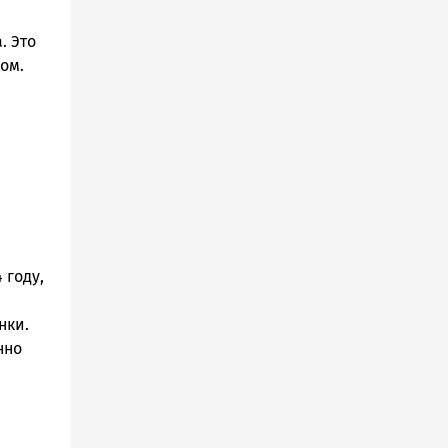
. Это
ом.
 году,
нки.
нно