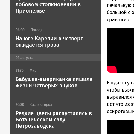
Петрозавод
лобовом столкновении в
печальную с
Прионежье
ГОВОРИТ
большой ско
сравнимо с 
06:30
Погода
На юге Карелии в четверг
ожидается гроза
05
августа
21:30
Мир
Бабушка-американка лишила
Когда-то у 
жизни четверых внуков
чтобы выжи
выразился 
Вот что из 
20:30
Сад и огород
осиротевшие
Редкие цветы распустились в
Ботаническом саду
Петрозаводска