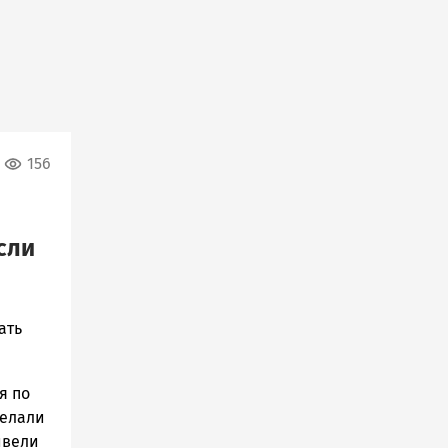
156
сли
ать
я по
делали
ивели