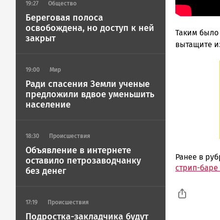
19:27
Общество
Береговая полоса
освобождена, но доступ к ней
Таким было 
закрыт
вытащите из
19:00
Мир
Ради спасения Земли ученые
предложили вдвое уменьшить
население
18:30
Происшествия
Объявление в интернете
Ранее в ру
оставило петрозаводчанку
стрип-баре
без денег
17:19
Происшествия
Подростка-закладчика будут