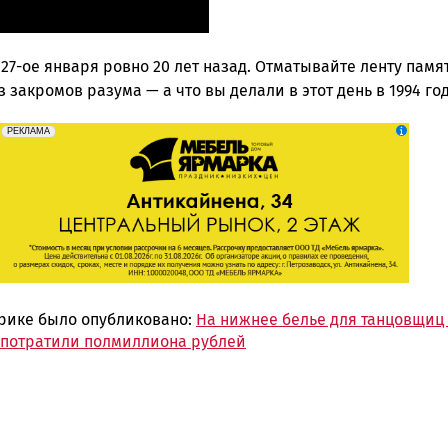
27-ое января ровно 20 лет назад. Отматывайте ленту памя
 закромов разума — а что вы делали в этот день в 1994 го
erid: 2SDnjeFymr3
Реклама
РЕКЛАМА
брике было опубликовано:
На нижнее белье для танцовщиц
 потратили полмиллиона рублей