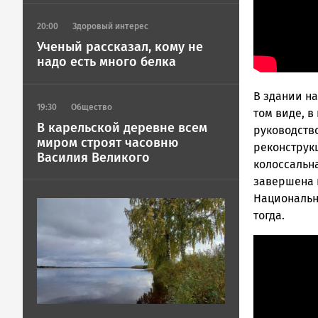
20:00
Здоровый интерес
Ученый рассказал, кому не
надо есть много белка
В здании н
19:30
Общество
том виде, в
В карельской деревне всем
руководств
миром строят часовню
реконструкц
Василия Великого
колоссальна
завершена п
Национальн
Image
тогда.