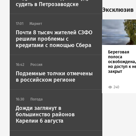
судить в Петрозаводске
Эксклюзив
Image
17:01
Маркет
Почти 8 тысяч жителей СЗФО
решили проблемы с
кредитами с помощью Сбера
Береговая
полоса
освобождена,
16:42
Россия
но доступ к н
закрыт
Подземные толчки отмечены
в российском регионе
240
16:30
Погода
Дожди заглянут в
большинство районов
Карелии 6 августа