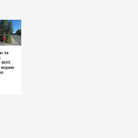
ы за
:
р МУП
л мэрию
по