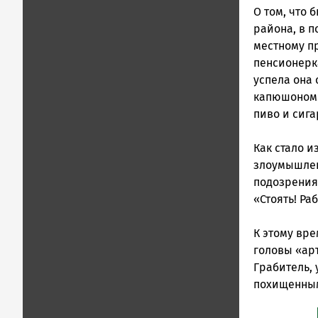
и
О том, что
Карелии
района, в 
|
местному п
Петрозавод
ГОВОРИТ
пенсионерка
успела она
капюшоном. 
пиво и сига
Как стало и
злоумышлен
подозрения.
«Стоять! Ра
К этому вр
головы «арт
Грабитель, 
похищенным