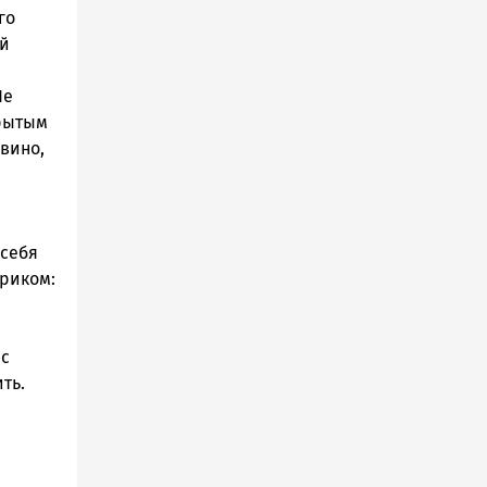
го
ий
Не
крытым
 вино,
 себя
криком:
 с
ть.