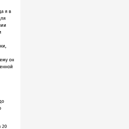
а я в
для
нии
и
ки,
сему он
ленной
до
о
 20