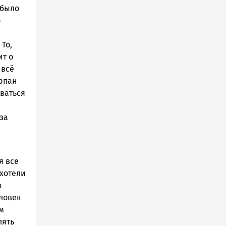
 было
о
 То,
ит о
 всё
ерпан
иваться
за
я все
 хотели
о
ловек
м
лять