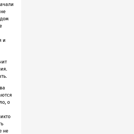
начали
 не
ждом
е
я и
чит
ия.
ть.
тва
аются
ло, о
никто
ть
е не