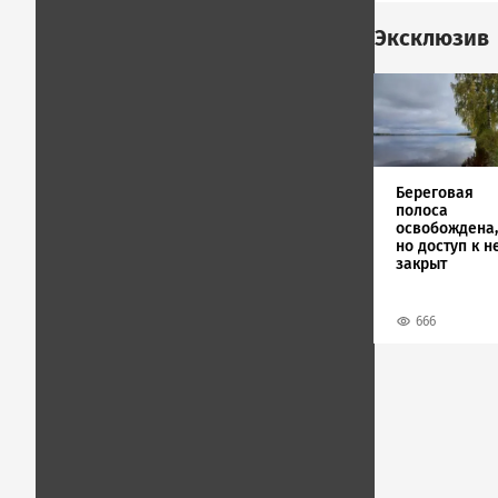
Эксклюзив
Image
Береговая
полоса
освобождена,
но доступ к н
закрыт
666