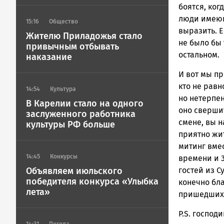
боятся, ког
люди имеющ
15:16
Общество
выразить. 
Жителю Приладожья стало
не было бы 
привычным отбывать
остальном.
наказание
И вот мы пр
кто не равн
14:54
Культура
но нетерпен
В Карелии стало на одного
оно свершит
заслуженного работника
смене, вы н
культуры РФ больше
приятно жи
митинг вме
14:45
Конкурсы
времени и 
Объявляем июльского
гостей из С
победителя конкурса «Улыбка
конечно бл
лета»
пришедших…
P.S. господ