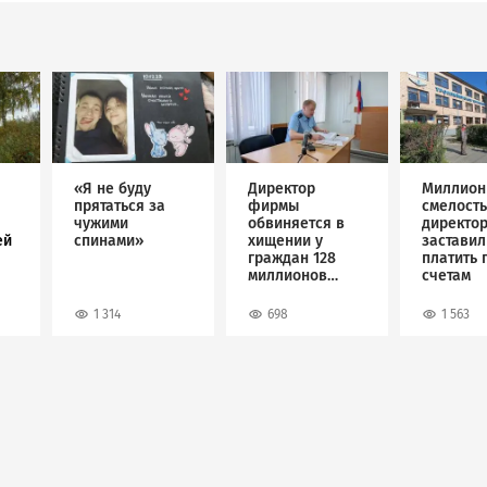
Image
Image
Image
«Я не буду
Директор
Миллион
прятаться за
фирмы
смелость
чужими
обвиняется в
директо
ей
спинами»
хищении у
застави
граждан 128
платить 
миллионов
счетам
рублей
1 314
698
1 563