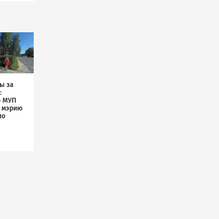
ы за
:
р МУП
л мэрию
по