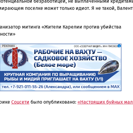
потенциальной безработицей, не выплаченными кредитам
мирающем поселке может только идиот. Я не такой, Вален
анизатор митинга «Жители Карелии против убийства
ности»
erid: 2SDnjf467GP
Реклама
РЕКЛАМА
брике
Соцсети
было опубликовано:
«Настоящих буйных мал