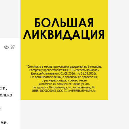
97
ти,
колько
е
ами.