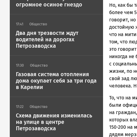
огромное осиное гнездо
Но, как бы 
более чем 5
говорит, но
17:41
Общество
достойную ж
Два дня трезвости ждут
что на мити
водителей на дорогах
том, что лю
Петрозаводска
это говорит
никогда не 
с социальн
17:30
Общество
жизни, по н
Газовая система отопления
свой зад л
дома окупает себя за три года
человека. Н
в Карелии
То, что на 
были официа
17:22
Общество
на граждан,
Схема движения изменилась
которых вл
на улице в центре
150-200 на 
Петрозаводска
дядям мерзн