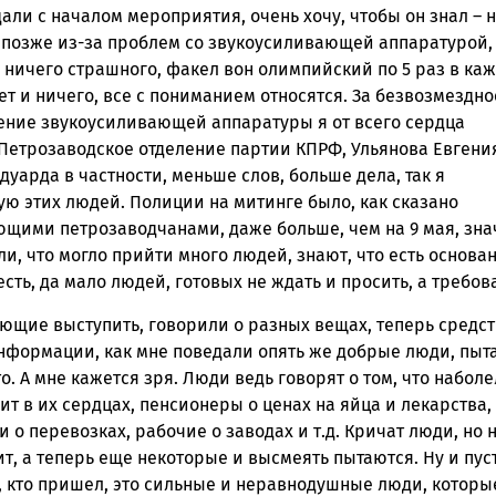
али с началом мероприятия, очень хочу, чтобы он знал – 
т позже из-за проблем со звукоусиливающей аппаратурой,
 ничего страшного, факел вон олимпийский по 5 раз в ка
ет и ничего, все с пониманием относятся. За безвозмездно
ение звукоусиливающей аппаратуры я от всего сердца
Петрозаводское отделение партии КПРФ, Ульянова Евгени
дуарда в частности, меньше слов, больше дела, так я
ую этих людей. Полиции на митинге было, как сказано
ющими петрозаводчанами, даже больше, чем на 9 мая, зна
и, что могло прийти много людей, знают, что есть основан
сть, да мало людей, готовых не ждать и просить, а требова
ющие выступить, говорили о разных вещах, теперь средс
нформации, как мне поведали опять же добрые люди, пыт
о. А мне кажется зря. Люди ведь говорят о том, что наболе
пит в их сердцах, пенсионеры о ценах на яйца и лекарства,
 о перевозках, рабочие о заводах и т.д. Кричат люди, но 
т, а теперь еще некоторые и высмеять пытаются. Ну и пус
, кто пришел, это сильные и неравнодушные люди, которы