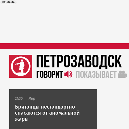
erid: 2SDnjdrAfb3
Реклама
РЕКЛАМА
21:30
Мир
Британцы нестандартно
спасаются от аномальной
жары