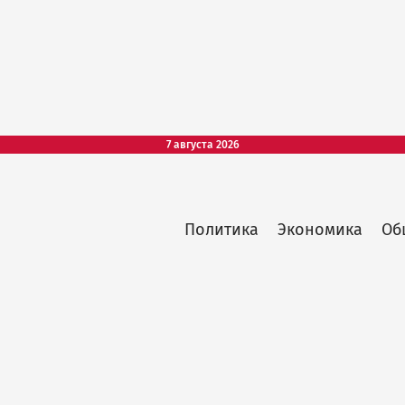
7 августа 2026
Политика
Экономика
Об
Main
menu
top