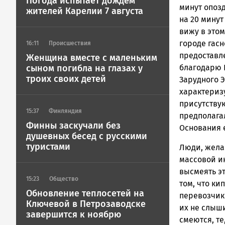
Погода испытает дождем
минут опозд
жителей Карелии 7 августа
на 20 мину
вижу в этом
городе гасн
16:11
Происшествия
предоставл
Женщина вместе с маленьким
сыном погибла на глазах у
благодарю 
троих своих детей
Зарудного Э
характериз
присутству
15:37
Финляндия
предполагал
Финны заскучали без
Основания е
душевных бесед с русскими
туристами
Люди, жела
массовой и
высмеять эт
15:23
Общество
том, что ки
Обновление теплосетей на
перевозчики
Ключевой в Петрозаводске
их не слыши
завершится к ноябрю
смеются, те