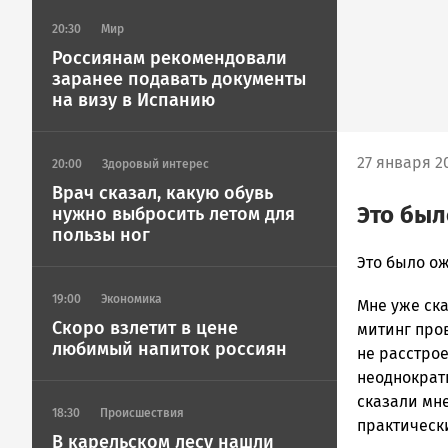
20:30
Мир
Россиянам рекомендовали
заранее подавать документы
на визу в Испанию
27 января 20
20:00
Здоровый интерес
Врач сказал, какую обувь
Это бы
нужно выбросить летом для
пользы ног
admintimur
Это было о
Новости
19:00
Экономика
Мне уже ска
Петрозавод
Скоро взлетит в цене
и
митинг пров
любимый напиток россиян
Карелии
не расстрое
|
неоднократ
Петрозавод
сказали мне
18:30
Происшествия
ГОВОРИТ
практически
В карельском лесу нашли