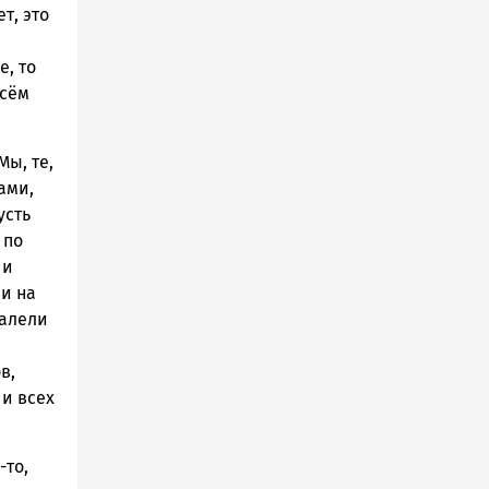
т, это
, то
всём
ы, те,
ами,
усть
 по
 и
и на
жалели
в,
и всех
-то,