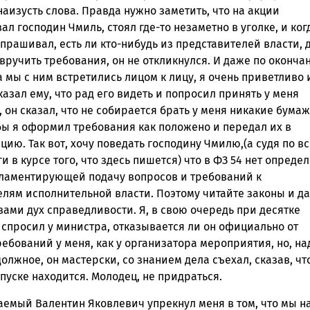
аизусть слова. Правда нужно заметить, что на акции
ал господин Чмиль, стоял где-то незаметно в уголке, и когд
рашивал, есть ли кто-нибудь из представителей власти, 
 вручить требования, он не откликнулся. И даже по оконча
а мы с ним встретились лицом к лицу, я очень приветливо 
казал ему, что рад его видеть и попросил принять у меня
 он сказал, что не собирается брать у меня никакие бумаж
бы я оформил требования как положено и передал их в
ию. Так вот, хочу поведать господину Чмилю,(а судя по в
ги в курсе того, что здесь пишется) что в ФЗ 54 нет опреде
ламентирующей подачу вопросов и требований к
елям исполнительной власти. Поэтому читайте законы и да
вами дух справедливости. Я, в свою очередь при десятке
 спросил у министра, отказывается ли он официально от
ебований у меня, как у организатора мероприятия, но, на
должное, он мастерски, со знанием дела съехал, сказав, чт
пуске находится. Молодец, не придраться.
аемый Валентин Яковлевич упрекнул меня в том, что мы на