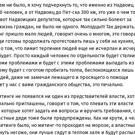
там ни было, я хочу подчеркнуть то, что именно из Надвоиц
0 человек, а от Надвоиц до Пет-ска 300 км, это уже о чем т
 вот Надвоицких депутатов, которые так сильно болеют за
изнь граждан, не было ни одного. Молодцы!!! Так держать.
нг пришло мало людей, говорит очень о многом, это говор
ди готовы продолжать протестовать лишь у себя на кухнях,
 о том, что лимит терпения людей еще не исчерпан и исч
будет. Просто каждый человек по отдельности будет сталк
ыми проблемами и будет с этими проблемами выпадать из
ему будет с гоготом пробегать толпа, беспокоящихся лишь 
юдей, даже не замечая лежащего и просящего о помощи
ет у нас с вами гражданского общества, это печально.
митинге не появился ни один из представителей власти, хот
льно приглашены, говорит о том, что плевать эти власти
 которые хотят задать им вопросы и вручить требования, 
астные дяди тоже были предупреждены. Как ни крути, а че
митинге было, но митинг-то проходил на морозе, а властны
уть негоже, они лучше сядут в теплом зале и будут распы