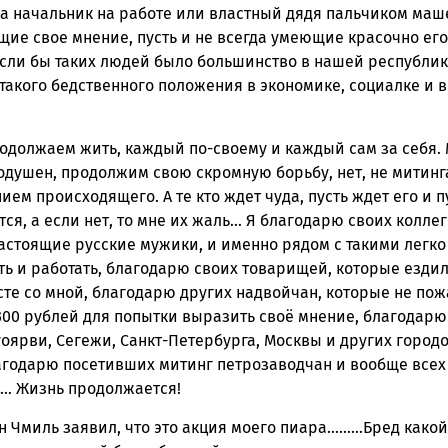
да начальник на работе или властный дядя пальчиком маше
ие свое мнение, пусть и не всегда умеющие красочно его
Если бы таких людей было большинство в нашей республике
такого бедственного положения в экономике, социалке и 
одолжаем жить, каждый по-своему и каждый сам за себя. М
одушен, продолжим свою скромную борьбу, нет, не митинг
ием происходящего. А те кто ждет чуда, пусть ждет его и п
ся, а если нет, то мне их жаль… Я благодарю своих коллег
астоящие русские мужики, и именно рядом с такими легко
ть и работать, благодарю своих товарищей, которые ездил
сте со мной, благодарю других надвойчан, которые не по
300 рублей для попытки выразить своё мнение, благодарю
уоярви, Сегежи, Санкт-Петербурга, Москвы и других городо
агодарю посетивших митинг петрозаводчан и вообще всех 
 Жизнь продолжается!
ин Чмиль заявил, что это акция моего пиара………Бред какой