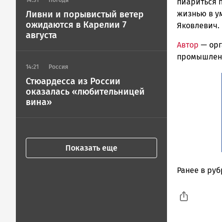
14:31
Погода
пиариться 
Ливни и порывистый ветер
жизнью в у
ожидаются в Карелии 7
Яковлевич.
августа
Автор
— орг
промышлен
14:21
Россия
Стюардесса из России
оказалась «любительницей
вина»
Показать еще
Ранее в ру