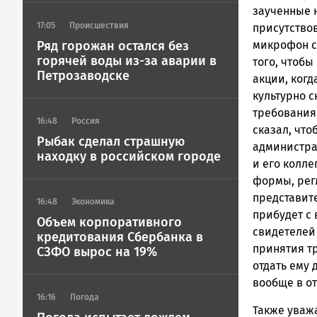
заученные н
17:05
Происшествия
присутствов
Ряд горожан остался без
микрофон сп
горячей воды из-за аварии в
того, чтобы
Петрозаводске
акции, когд
культурно с
требования,
16:48
Россия
сказал, что
Рыбак сделал страшную
администрац
находку в российском городе
и его колле
формы, рег
представит
16:48
Экономика
прибудет с 
Объем корпоративного
свидетелей
кредитования Сбербанка в
принятия тр
СЗФО вырос на 19%
отдать ему 
вообще в от
16:16
Погода
Также уваж