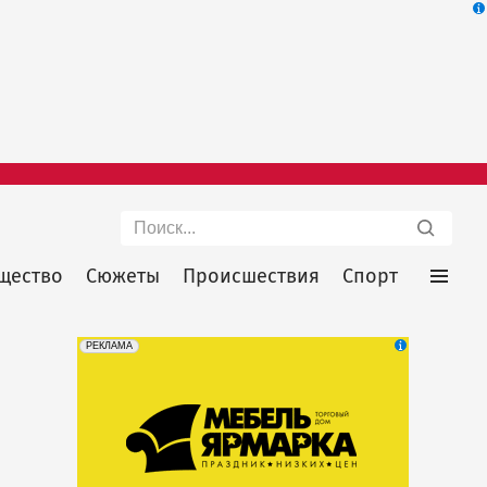
Поиск
щество
Сюжеты
Происшествия
Спорт
erid: 2SDnjeFymr3
Реклама
РЕКЛАМА