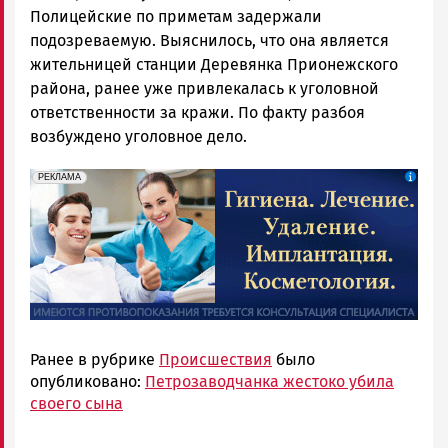
Полицейские по приметам задержали
подозреваемую. Выяснилось, что она является
жительницей станции Деревянка Прионежского
района, ранее уже привлекалась к уголовной
ответственности за кражи. По факту разбоя
возбуждено уголовное дело.
erid: 2SDnjdpiKp6
Реклама
РЕКЛАМА
Ранее в рубрике
Происшествия
было
опубликовано:
Петрозаводчанка жестоко убила
своего сына