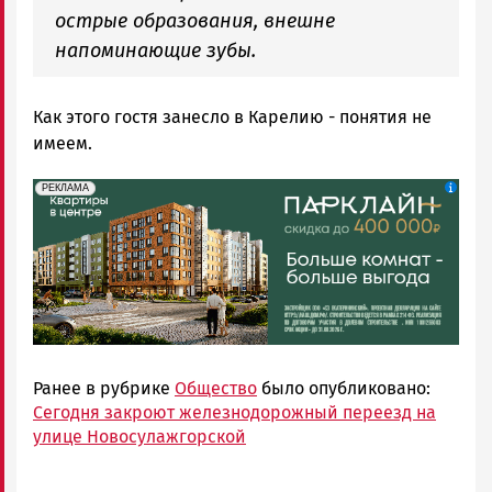
острые образования, внешне
напоминающие зубы.
Как этого гостя занесло в Карелию - понятия не
имеем.
erid: 2SDnjdeSPnB
Реклама
РЕКЛАМА
Ранее в рубрике
Общество
было опубликовано:
Сегодня закроют железнодорожный переезд на
улице Новосулажгорской