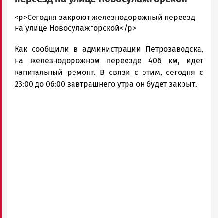
admintimur
<p>Сегодня закроют железнодорожный переезд
Новости
на улице Новосулажгорской</p>
Петрозаводска
Как сообщили в администрации Петрозаводска,
и
Карелии
на железнодорожном переезде 406 км, идет
|
капитальный ремонт. В связи с этим, сегодня с
Петрозаводск
23:00 до 06:00 завтрашнего утра он будет закрыт.
ГОВОРИТ