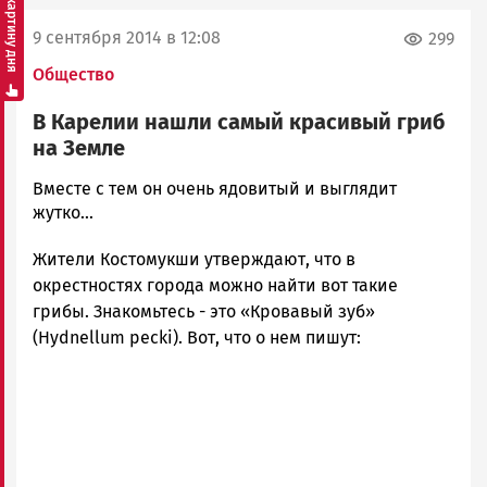
Смотреть картину дня
9 сентября 2014 в 12:08
299
Общество
В Карелии нашли самый красивый гриб
на Земле
admintimur
Вместе с тем он очень ядовитый и выглядит
Новости
жутко...
Петрозаводска
Жители Костомукши утверждают, что в
и
Карелии
окрестностях города можно найти вот такие
|
грибы. Знакомьтесь - это «Кровавый зуб»
Петрозаводск
(Hydnellum pecki). Вот, что о нем пишут:
ГОВОРИТ