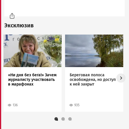
Эксклюзив
Image
Image
«Ни дня без бега!» Зачем
Береговая полоса
журналисту участвовать
освобождена, но доступ
в марафонах
к ней закрыт
136
935