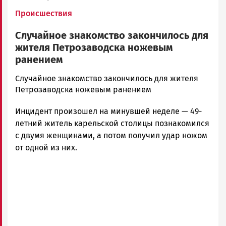
Происшествия
Случайное знакомство закончилось для
жителя Петрозаводска ножевым
ранением
admintimur
Случайное знакомство закончилось для жителя
Новости
Петрозаводска ножевым ранением
Петрозаводска
Инцидент произошел на минувшей неделе — 49-
и
Карелии
летний житель карельской столицы познакомился
|
с двумя женщинами, а потом получил удар ножом
Петрозаводск
от одной из них.
ГОВОРИТ