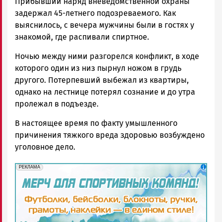
Прибывший наряд вневедомственной охраны
задержал 45-летнего подозреваемого. Как
выяснилось, с вечера мужчины были в гостях у
знакомой, где распивали спиртное.
Ночью между ними разгорелся конфликт, в ходе
которого один из низ пырнул ножом в грудь
другого. Потерпевший выбежал из квартиры,
однако на лестнице потерял сознание и до утра
пролежал в подъезде.
В настоящее время по факту умышленного
причинения тяжкого вреда здоровью возбуждено
уголовное дело.
erid: 2SDnjd1S7pa
Реклама
РЕКЛАМА