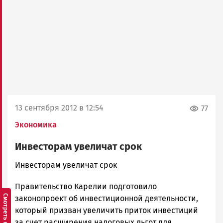
13 сентября 2012 в 12:54
77
Экономика
Инвесторам увеличат срок
admintimur
Инвесторам увеличат срок
Новости
Правительство Карелии подготовило
Петрозаводска
и
законопроект об инвестиционной деятельности,
Карелии
который призван увеличить приток инвестиций
|
за счет расширения налоговых льгот для