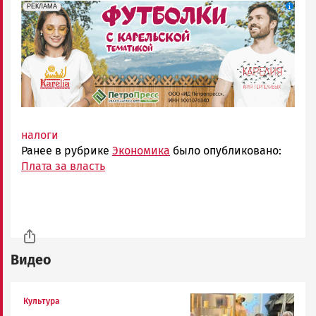
erid: Pb3XmBtzt7qh4nNaikXnuHE1bzSb6Vb4eeL28Ue
Реклама
РЕКЛАМА
налоги
Ранее в рубрике
Экономика
было опубликовано:
Плата за власть
Видео
Image
Культура