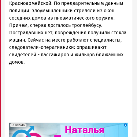
Петрозаводск
Красноармейской. По предварительным данным
ГОВОРИТ
полиции, злоумышленники стреляли из окон
соседних домов из пневматического оружия.
Причем, сперва досталось троллейбусу.
Пострадавших нет, повреждения получили стекла
машин. Сейчас на месте работают специалисты,
следователи-оперативники: опрашивают
свидетелей - пассажиров и жильцов ближайших
домов.
erid: 2SDnjek5YUa
Реклама
РЕКЛАМА