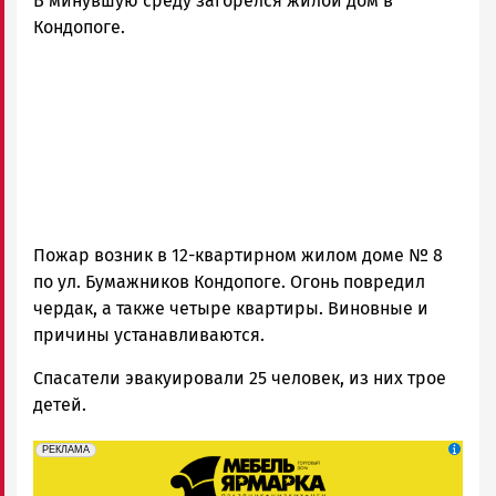
В минувшую среду загорелся жилой дом в
Петрозаводска
и
Кондопоге.
Карелии
|
Петрозаводск
ГОВОРИТ
Пожар возник в 12-квартирном жилом доме № 8
по ул. Бумажников Кондопоге. Огонь повредил
чердак, а также четыре квартиры. Виновные и
причины устанавливаются.
Спасатели эвакуировали 25 человек, из них трое
детей.
erid: 2SDnjeFymr3
Реклама
РЕКЛАМА