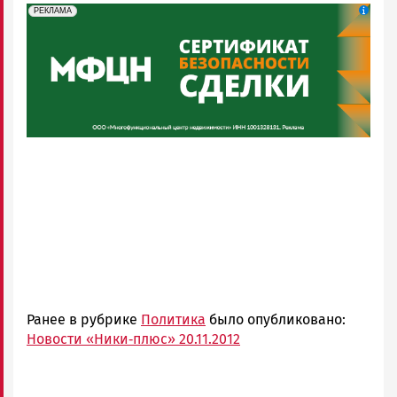
erid: 2SDnjeH4Mf4
Реклама
РЕКЛАМА
Ранее в рубрике
Политика
было опубликовано:
Новости «Ники‑плюс» 20.11.2012