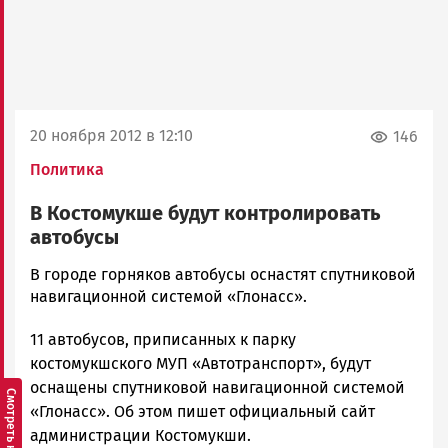
20 ноября 2012 в 12:10
146
Политика
В Костомукше будут контролировать
автобусы
admintimur
В городе горняков автобусы оснастят спутниковой
Новости
навигационной системой «Глонасс».
Петрозаводска
11 автобусов, приписанных к парку
и
Карелии
костомукшского МУП «Автотранспорт», будут
|
оснащены спутниковой навигационной системой
Петрозаводск
«Глонасс». Об этом пишет официальный сайт
ГОВОРИТ
администрации Костомукши.