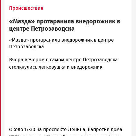
Происшествия
«Мазда» протаранила внедорожник в
центре Петрозаводска
admintimur
«Мазда» протаранила внедорожник в центре
Новости
Петрозаводска
Петрозаводска
Вчера вечером в самом центре Петрозаводска
и
Карелии
столкнулись легковушка и внедорожник.
|
Петрозаводск
ГОВОРИТ
Около 17-30 на проспекте Ленина, напротив дома