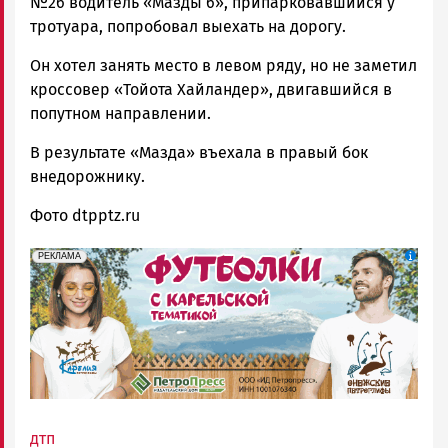
№26 водитель «Мазды 6», припарковавшийся у
тротуара, попробовал выехать на дорогу.
Он хотел занять место в левом ряду, но не заметил
кроссовер «Тойота Хайландер», двигавшийся в
попутном направлении.
В результате «Мазда» въехала в правый бок
внедорожнику.
Фото dtpptz.ru
erid: Pb3XmBtzt7qh4nNaikXnuHE1bzSb6Vb4eeL28Ue
Реклама
РЕКЛАМА
дтп