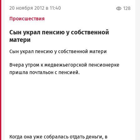
20 ноября 2012 в 11:40
128
Происшествия
Сын украл пенсию у собственной
матери
admintimur
Сын украл пенсию у собственной матери
Новости
Вчера утром к медвежьегорской пенсионерке
Петрозаводска
и
пришла почтальон с пенсией.
Карелии
|
Петрозаводск
ГОВОРИТ
Когда она уже собралась отдать деньги, в