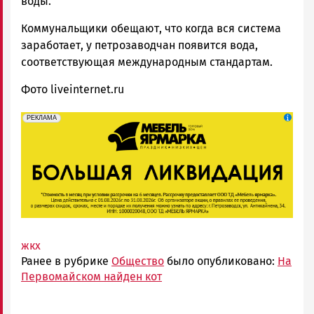
воды.
Коммунальщики обещают, что когда вся система
заработает, у петрозаводчан появится вода,
соответствующая международным стандартам.
Фото liveinternet.ru
erid: 2SDnjeFymr3
Реклама
РЕКЛАМА
жкх
Ранее в рубрике
Общество
было опубликовано:
На
Первомайском найден кот