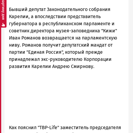
Смотреть картину дня
Петрозаводска
Бывший депутат Законодательного собрания
и
Карелии
Карелии, а впоследствии представитель
|
губернатора в республиканском парламенте и
Петрозаводск
советник директора музея-заповедника "Кижи"
ГОВОРИТ
Иван Романов возвращается на парламентскую
ниву. Романов получит депутатский мандат от
партии "Единая Россия", который прежде
принадлежал экс-руководителю Корпорации
развития Карелии Андрею Смирнову.
Как пояснил "ТВР-Life" заместитель председателя