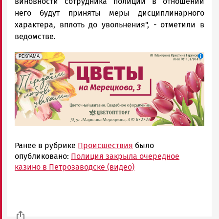
виновности сотрудника полиции в отношении
него будут приняты меры дисциплинарного
характера, вплоть до увольнения", - отметили в
ведомстве.
erid: 2SDnjdAF4V7
Реклама
РЕКЛАМА
Ранее в рубрике
Происшествия
было
опубликовано:
Полиция закрыла очередное
казино в Петрозаводске (видео)