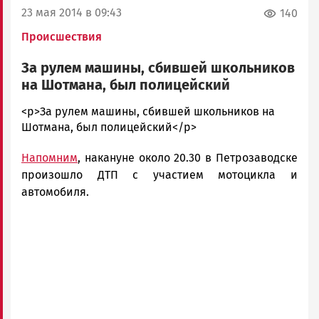
23 мая 2014 в 09:43
140
Происшествия
За рулем машины, сбившей школьников
на Шотмана, был полицейский
admintimur
<p>За рулем машины, сбившей школьников на
Новости
Шотмана, был полицейский</p>
Петрозаводска
Напомним
,
накануне около 20.30 в Петрозаводске
и
Карелии
произошло ДТП с участием мотоцикла и
|
автомобиля.
Петрозаводск
ГОВОРИТ