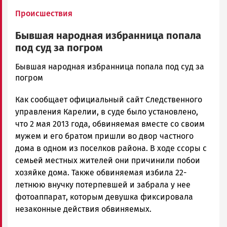
Происшествия
Бывшая народная избранница попала
под суд за погром
admintimur
Бывшая народная избранница попала под суд за
Новости
погром
Петрозаводска
Как сообщает официальный сайт Следственного
и
Карелии
управления Карелии, в суде было установлено,
|
что 2 мая 2013 года, обвиняемая вместе со своим
Петрозаводск
мужем и его братом пришли во двор частного
ГОВОРИТ
дома в одном из поселков района. В ходе ссоры с
семьей местных жителей они причинили побои
хозяйке дома. Также обвиняемая избила 22-
летнюю внучку потерпевшей и забрала у нее
фотоаппарат, которым девушка фиксировала
незаконные действия обвиняемых.