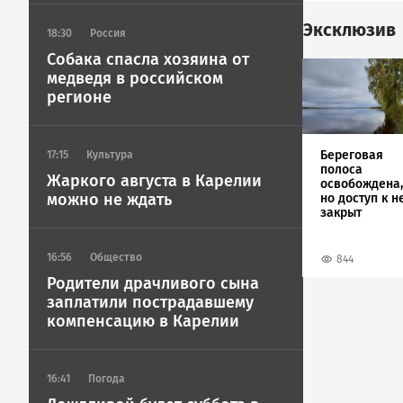
Эксклюзив
18:30
Россия
Собака спасла хозяина от
Image
медведя в российском
регионе
Береговая
17:15
Культура
полоса
Жаркого августа в Карелии
освобождена,
можно не ждать
но доступ к н
закрыт
16:56
Общество
844
Родители драчливого сына
заплатили пострадавшему
компенсацию в Карелии
16:41
Погода