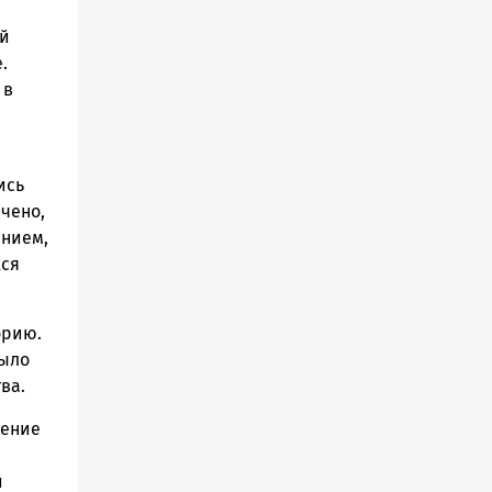
ый
.
 в
ись
чено,
ением,
хся
орию.
было
ва.
нение
й