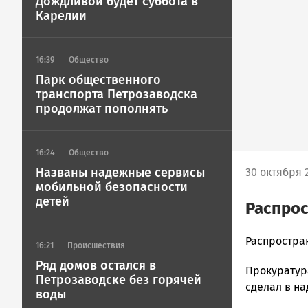
Дождливой будет суббота в
Карелии
16:39
Общество
Парк общественного
транспорта Петрозаводска
продолжат пополнять
16:24
Общество
Названы надежные сервисы
30 октября 2
мобильной безопасности
детей
Распрос
admintimur
Распростран
16:21
Происшествия
Новости
Ряд домов остался в
Прокуратур
Петрозавод
Петрозаводске без горячей
и
сделал в на
воды
Карелии