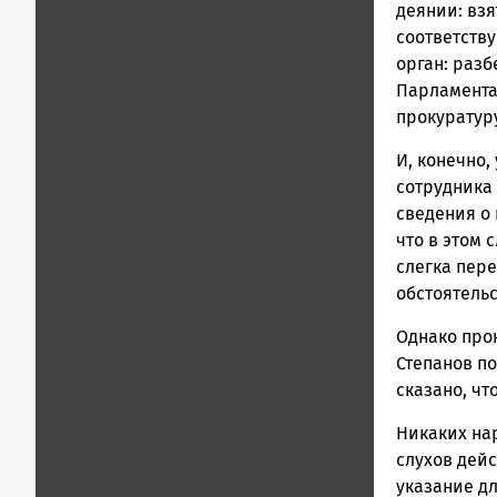
деянии: вз
соответств
орган: разб
Парламента
прокуратуру
И, конечно,
сотрудника 
сведения о
что в этом 
слегка пер
обстоятельс
Однако про
Степанов п
сказано, чт
Никаких на
слухов дейс
указание д