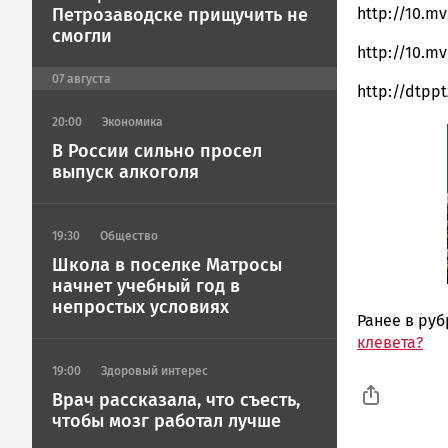
Петрозаводске прищучить не
http://10.m
смогли
http://10.m
07
августа
http://dtpp
20:00
Экономика
В России сильно просел
выпуск алкоголя
19:30
Общество
Школа в поселке Матросы
начнет учебный год в
непростых условиях
Ранее в ру
клевета?
19:00
Здоровый интерес
Врач рассказала, что съесть,
чтобы мозг работал лучше