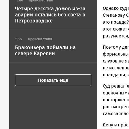
15:44
Происшествия
Однако суд 
Четыре десятка домов из-за
аварии остались без света в
Степанову 
Петрозаводске
это правда
этот сюжет 
разумеется,
15:27
Происшествия
Поэтому деп
Браконьера поймали на
севере Карелии
формальным
слухов не я
не исследов
правда ли,
Показать еще
Суд решал л
оценочными 
восторжест
рассмотрени
самозаявле
Депутат ра