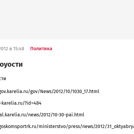
012 в 15:48
Политика
оуости
сти
gov.karelia.ru/gov/News/2012/10/1030_17.html
ска
t-karelia.ru/?id=484
al.karelia.ru/news/2012/10-30-pai.html
ск
goskomsportrk.ru/ministerstvo/press/news/2012/31_oktyabry