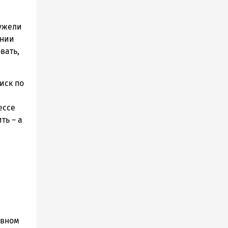
еужели
ании
вать,
иск по
е
ессе
ть – а
овном