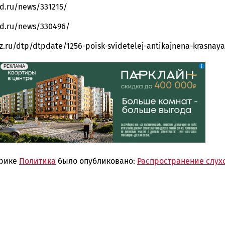
vd.ru/news/331215/
vd.ru/news/330496/
tz.ru/dtp/dtpdate/1256-poisk-svidetelej-antikajnena-krasnay
erid: 2SDnjdeSPnB
Реклама
РЕКЛАМА
брике
Политика
было опубликовано:
Распространение слух