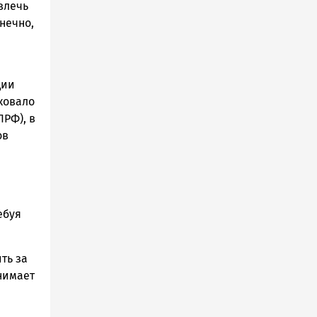
влечь
нечно,
ции
ковало
РФ), в
ов
ебуя
ть за
нимает