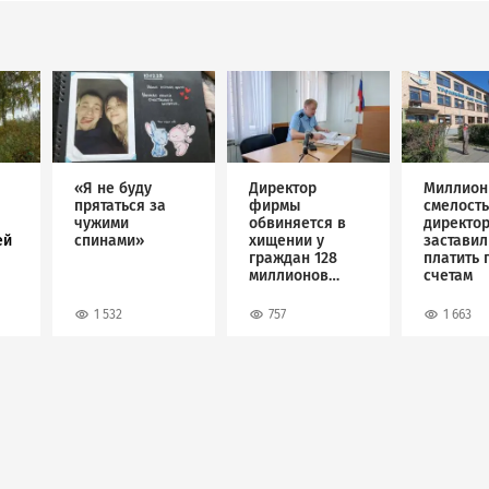
Image
Image
Image
«Я не буду
Директор
Миллион
прятаться за
фирмы
смелость
чужими
обвиняется в
директо
ей
спинами»
хищении у
застави
граждан 128
платить 
миллионов
счетам
рублей
1 532
757
1 663