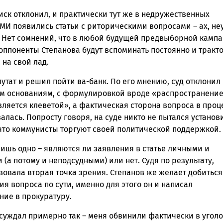
иск отклонил, и практически тут же в недружественных
СМИ появились статьи с риторическими вопросами – ах, н
? Нет сомнений, что в любой будущей предвыборной камп
оппоненты Степанова будут вспоминать постоянно и тракто
 на свой лад.
утат и решил пойти ва-банк. По его мнению, суд отклонил 
 основаниям, с формулировкой вроде «распространени
вляется клеветой», а фактическая сторона вопроса в проц
алась. Попросту говоря, на суде никто не пытался установи
 что коммунисты торгуют своей политической поддержкой.
ишь одно – являются ли заявления в статье личными и
(а потому и неподсудными) или нет. Судя по результату,
вовала вторая точка зрения. Степанов же желает добиться
я вопроса по сути, именно для этого он и написал
ние в прокуратуру.
ссуждал примерно так – меня обвинили фактически в угол