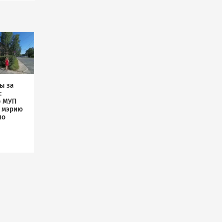
ы за
:
р МУП
л мэрию
по