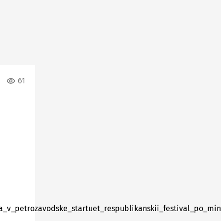
61
a_v_petrozavodske_startuet_respublikanskii_festival_po_min