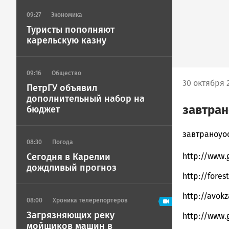
09:27
Экономика
Туристы пополняют
карельскую казну
09:16
Общество
30 октября 2
ПетрГУ объявил
дополнительный набор на
завтран
бюджет
admintimur
завтраноуо
08:30
Погода
Новости
Сегодня в Карелии
http://www.
Петрозавод
дождливый прогноз
и
http://fores
Карелии
|
http://avokz
08:00
Хроника телерепортеров
Петрозавод
ГОВОРИТ
Загрязняющих реку
http://www.
мойщиков машин в