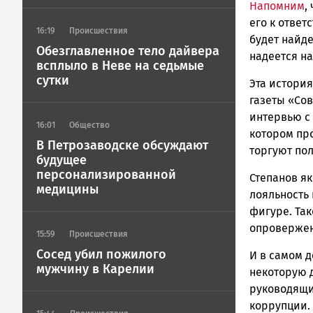
Напомним
,
|
его к ответ
Петрозавод
16:19
Происшествия
ГОВОРИТ
будет найде
Обезглавленное тело дайвера
надеется н
всплыло в Неве на седьмые
сутки
Эта история
газеты «Со
интервью с
16:01
Общество
котором пр
В Петрозаводске обсуждают
торгуют по
будущее
персонализированной
Степанов я
медицины
лояльность
фигуре. Так
опровержен
15:59
Происшествия
Сосед убил пожилого
И в самом д
мужчину в Карелии
некоторую д
руководящие
коррупции.