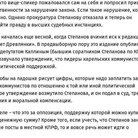
 что вице-спикер пожаловался сам на себя и попросил при
ственности за нарушение закона. Если такое нарушение, ко
ск
но. Однако прокуратура Степанову отказала и теперь он
айти правду в высших судебных инстанциях.
 началась еще весной, когда Степанов вчинил иск к редак
вет Древлянки». В предвыборную пору это издание опубли
 депутатом Каплиным (бывшим соратником Степанова по КП
озвучало утверждение, что лидеры карельских коммунист
литической поддержкой.
кобы на ладошке рисует цифры, которые надо заплатить за
 коммунистов по отношению к той или иной политической
ое утверждение возмутило Степанова, и он подал в суд, тр
ия и моральной компенсации.
еле – что это за оппозиция, поддержку которой можно купи
енежную сумму? Кроме того, если учесть, что Степанов за
 посты в местной КПРФ, то и вовсе речь может идти о