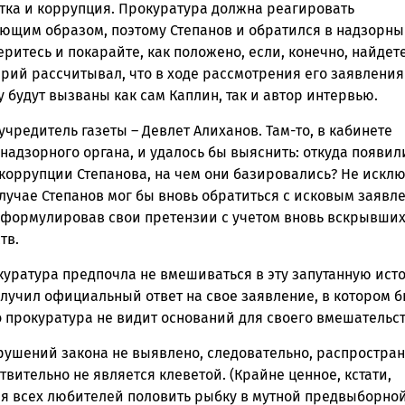
ятка и коррупция. Прокуратура должна реагировать
ующим образом, поэтому Степанов и обратился в надзорн
еритесь и покарайте, как положено, если, конечно, найдете
рий рассчитывал, что в ходе рассмотрения его заявления
 будут вызваны как сам Каплин, так и автор интервью.
 учредитель газеты – Девлет Алиханов. Там-то, в кабинете
надзорного органа, и удалось бы выяснить: откуда появил
 коррупции Степанова, на чем они базировались? Не исклю
случае Степанов мог бы вновь обратиться с исковым заявл
еформулировав свои претензии с учетом вновь вскрывши
тв.
куратура предпочла не вмешиваться в эту запутанную ист
олучил официальный ответ на свое заявление, в котором 
о прокуратура не видит оснований для своего вмешательст
рушений закона не выявлено, следовательно, распростра
твительно не является клеветой. (Крайне ценное, кстати,
ля всех любителей половить рыбку в мутной предвыборно