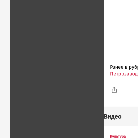
Ранее в ру
Петрозаводс
Видео
Культура