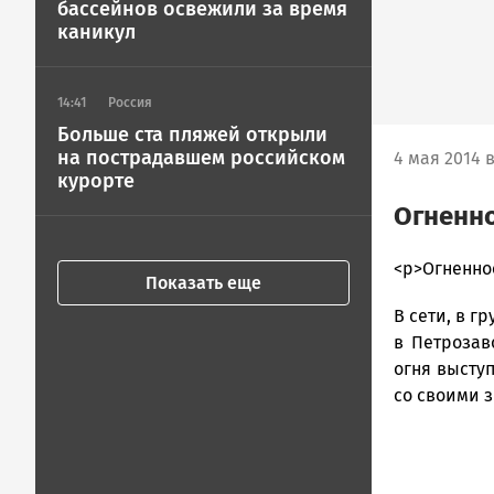
бассейнов освежили за время
каникул
14:41
Россия
Больше ста пляжей открыли
на пострадавшем российском
4 мая 2014 в
курорте
Огненно
admintimur
<p>Огненно
Показать еще
Новости
В сети, в г
Петрозавод
и
в Петрозав
Карелии
огня высту
|
со своими 
Петрозавод
ГОВОРИТ