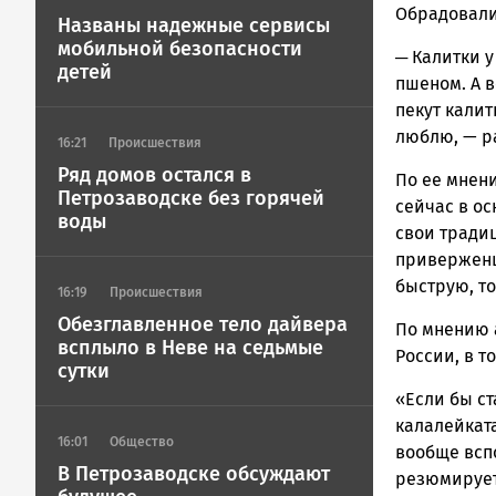
Обрадовали
Названы надежные сервисы
мобильной безопасности
─ Калитки у
детей
пшеном. А 
пекут калит
люблю, — р
16:21
Происшествия
Ряд домов остался в
По ее мнен
Петрозаводске без горячей
сейчас в ос
воды
свои традиц
приверженце
быструю, т
16:19
Происшествия
Обезглавленное тело дайвера
По мнению 
всплыло в Неве на седьмые
России, в т
сутки
«Если бы с
калалейката
16:01
Общество
вообще вспо
В Петрозаводске обсуждают
резюмирует