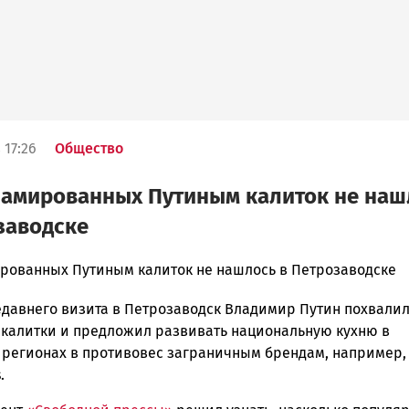
 17:26
Общество
ламированных Путиным калиток не наш
заводске
рованных Путиным калиток не нашлось в Петрозаводске
едавнего визита в Петрозаводск Владимир Путин похвали
ска
 калитки и предложил развивать национальную кухню в
 регионах в противовес заграничным брендам, например,
.
ск