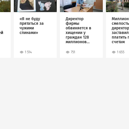
«Я не буду
Директор
Миллион
прятаться за
фирмы
смелость
чужими
обвиняется в
директо
ей
спинами»
хищении у
застави
граждан 128
платить 
миллионов
счетам
рублей
1 514
751
1 655