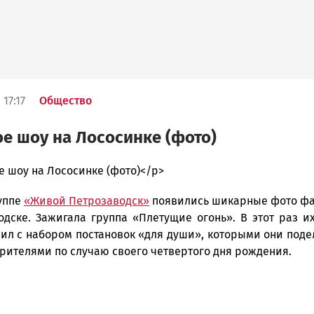
 17:17
Общество
е шоу на Лососинке (фото)
е шоу на Лососинке (фото)</p>
руппе
«Живой Петрозаводск»
появились шикарные фото ф
ска
одске. Зажигала группа «Плетущие огонь». В этот раз и
пил с набором постановок «для души», которыми они под
зрителями по случаю своего четвертого дня рождения.
ск