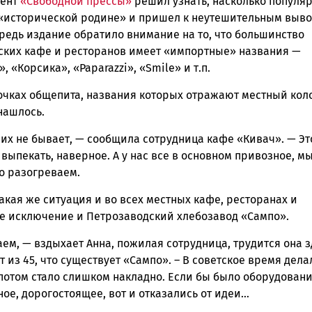
дент
«Свободной прессы»
решил узнать, насколько популя
 «исторической родине» и пришел к неутешительным выво
редь издание обратило внимание на то, что большинство
ских кафе и ресторанов имеет «импортные» названия —
, «Корсика», «Paparazzi», «Smile» и т.п.
точках общепита, названия которых отражают местный кол
нашлось.
с их не бывает, — сообщила сотрудница кафе «Кивач». — Эт
выпекать, наверное. А у нас все в основном привозное, мы
о разогреваем.
кая же ситуация и во всех местных кафе, ресторанах и
Не исключение и Петрозаводский хлебозавод «Сампо».
ем, — вздыхает Анна, пожилая сотрудница, трудится она з
т из 45, что существует «Сампо». – В советское время дела
потом стало слишком накладно. Если бы было оборудовани
ое, дорогостоящее, вот и отказались от идеи…