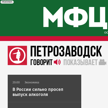
erid: 2SDnjcySKKc
Реклама
РЕКЛАМА
20:00
Экономика
В России сильно просел
выпуск алкоголя