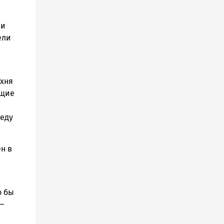
 и
ели
ухня
ущие
 еду
н в
о бы
 —