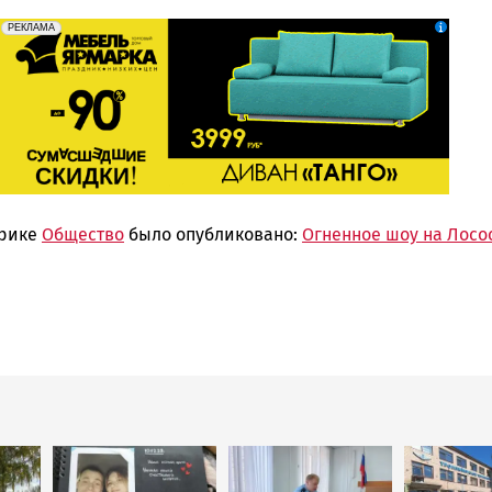
erid: 2SDnjeFymr3
Реклама
РЕКЛАМА
брике
Общество
было опубликовано:
Огненное шоу на Лосо
Image
Image
Image