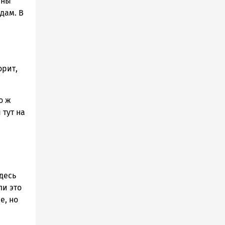
рны
дам. В
орит,
о ж
 тут на
десь
ли это
е, но