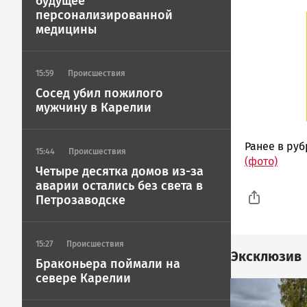
будущее
персонализированной
медицины
15:59
Происшествия
Сосед убил пожилого
мужчину в Карелии
Ранее в ру
15:44
Происшествия
(фото)
Четыре десятка домов из-за
аварии остались без света в
Петрозаводске
15:27
Происшествия
Эксклюзив
Браконьера поймали на
севере Карелии
Image