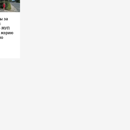
ы за
:
р МУП
л мэрию
по