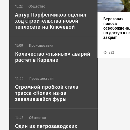
15:22
Общество
Артур Парфенчиков оценил
Береговая
ход строительства новой
полоса
теплосети на Ключевой
освобождена,
но доступ к н
закрыт
15:09
Происшествия
832
Количество «пьяных» аварий
растет в Карелии
14:44
Происшествия
Огромной пробкой стала
трасса «Кола» из-за
завалившейся фуры
14:42
Общество
Один из петрозаводских