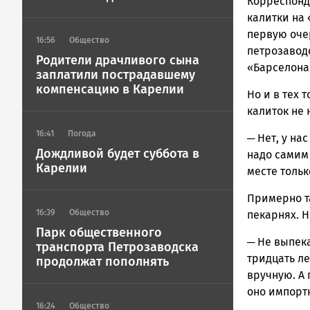
ГОВОРИТ
Корреспон
калитки на
первую оче
16:56
Общество
петрозавод
Родители драчливого сына
«Барселона»
заплатили пострадавшему
компенсацию в Карелии
Но и в тех 
калиток не 
16:41
Погода
─ Нет, у на
Дождливой будет суббота в
надо самим 
Карелии
месте тольк
Примерно та
16:39
Общество
пекарнях. 
Парк общественного
─ Не выпека
транспорта Петрозаводска
тридцать ле
продолжат пополнять
вручную. А 
оно импортн
16:24
Общество