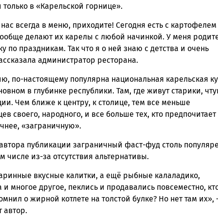
 только в «Карельской горнице».
 нас всегда в меню, приходите! Сегодня есть с картофелем
вообще делают их карелы с любой начинкой. У меня родит
ку по праздникам. Так что я о ней знаю с детства и очень
ассказала администратор ресторана.
ию, по-настоящему популярна национальная карельская к
новном в глубинке республики. Там, где живут старики, чт
ии. Чем ближе к центру, к столице, тем все меньше
в своего, народного, и все больше тех, кто предпочитает
очнее, «заграничную».
автора публикации заграничный фаст-фуд столь популяре
ом числе из-за отсутствия альтернативы.
таринные вкусные калитки, а ещё рыбные калаладико,
 и многое другое, пеклись и продавались повсеместно, кт
мнил о жирной котлете на толстой булке? Но нет там их»,
 автор.