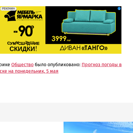
erid: 2SDnjeFymr3
Реклама
РЕКЛАМА
брике
Общество
было опубликовано:
Прогноз погоды в
ке на понедельник, 5 мая
Image