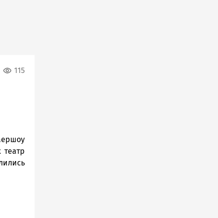
115
аершоу
х театр
елились