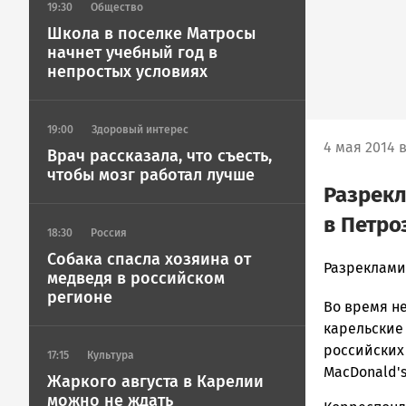
19:30
Общество
Школа в поселке Матросы
начнет учебный год в
непростых условиях
19:00
Здоровый интерес
4 мая 2014 в
Врач рассказала, что съесть,
чтобы мозг работал лучше
Разрек
в Петро
18:30
Россия
Собака спасла хозяина от
admintimur
Разреклами
медведя в российском
Новости
регионе
Во время н
Петрозавод
и
карельские
Карелии
российских
17:15
Культура
|
MacDonald's
Жаркого августа в Карелии
Петрозавод
можно не ждать