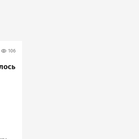
106
лось
л