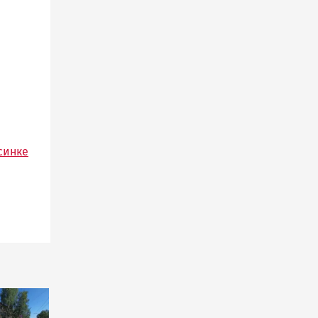
синке