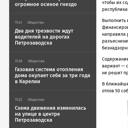
ГОВОРИТ
чтобы их со
огромное осиное гнездо
республика
Выполнить 
17:41
Общество
финансиров
Два дня трезвости ждут
направила 
водителей на дорогах
разъяснени
Петрозаводска
безнадзор
Содержание
17:30
Общество
вариант — 
Газовая система отопления
не решит п
дома окупает себя за три года
в Карелии
В ближайше
отлов 50 со
17:22
Общество
Схема движения изменилась
на улице в центре
Петрозаводска