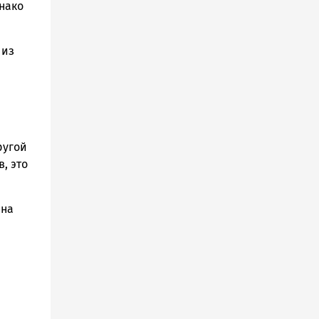
днако
 из
ругой
, это
 на