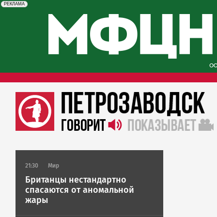
erid: 2SDnjcySKKc
Реклама
РЕКЛАМА
21:30
Мир
Британцы нестандартно
спасаются от аномальной
жары