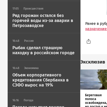
17:05
Происшествия
Ряд горожан остался без
горячей воды из-за аварии в
Ранее в ру
Петрозаводске
назначение
16:48
Россия
Рыбак сделал страшную
находку в российском городе
Эксклюзив
16:48
Экономика
Image
Объем корпоративного
кредитования Сбербанка в
СЗФО вырос на 19%
Береговая
полоса
16:16
Погода
освобождена,
но доступ к н