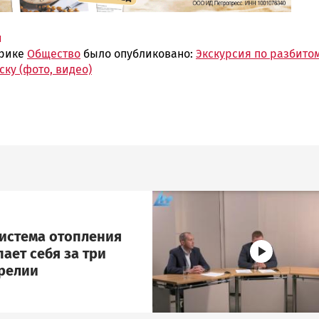
и
брике
Общество
было опубликовано:
Экскурсия по разбито
ку (фото, видео)
Image
система отопления
ает себя за три
арелии