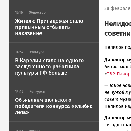
28 февраля 
15:16
Общество
Жителю Приладожья стало
Нелидов
привычным отбывать
советн
наказание
admintimur
Нелидов по
14:54
Культура
Новости
Директор м
Петрозавод
В Карелии стало на одного
заслуженного работника
и
бизнесмен И
культуры РФ больше
Карелии
«
ТВР-Пано
|
— Такое на
Петрозавод
ГОВОРИТ
не чужой му
14:45
Конкурсы
совет музе
Объявляем июльского
победителя конкурса «Улыбка
Нелидов из
лета»
Директор м
сегодня ста