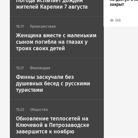
Погода испытает дождем
закрыт
жителей Карелии 7 августа
666
16:11
Происшествия
Женщина вместе с маленьким
сыном погибла на глазах у
троих своих детей
15:37
Финляндия
Финны заскучали без
душевных бесед с русскими
туристами
15:23
Общество
Обновление теплосетей на
Ключевой в Петрозаводске
завершится к ноябрю