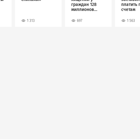
граждан 128
платить 
миллионов
счетам
рублей
1 313
697
1 563