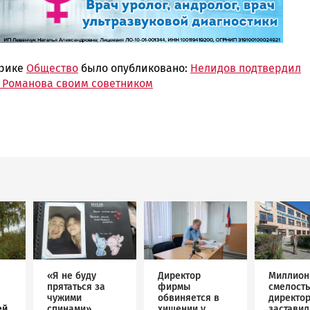
брике
Общество
было опубликовано:
Нелидов подтвердил
 Романова своим советником
Image
Image
Image
«Я не буду
Директор
Миллион
прятаться за
фирмы
смелость
чужими
обвиняется в
директо
ей
спинами»
хищении у
застави