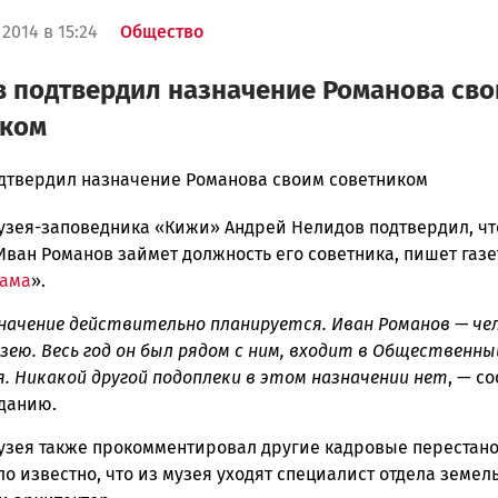
2014 в 15:24
Общество
 подтвердил назначение Романова св
иком
дтвердил назначение Романова своим советником
узея-заповедника «Кижи» Андрей Нелидов подтвердил, чт
ска
ван Романов займет должность его советника, пишет газе
рама
».
значение действительно планируется. Иван Романов — че
ск
зею. Весь год он был рядом с ним, входит в Общественны
я. Никакой другой подоплеки в этом назначении нет
, — с
данию.
узея также прокомментировал другие кадровые перестан
ло известно, что из музея уходят специалист отдела земел