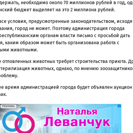
держать, необходимо около 70 миллионов рублей в год, о
нский бюджет выделяет на это 2 миллиона рублей.
все условия, предусмотренные законодательством, исходя
ания, город не может. Поэтому администрация города
республиканским органам власти письмо с просьбой дать
я, каким образом может быть организована работа с
ными животными.
 отловленных животных требует строительства приюта. Д
стерилизация животных, однако, по мнению зоозащитников
роблему.
е время администрацией города будет объявлен аукцион
бак.
erid: 2SDnjek5YUa
Реклама
РЕКЛАМА