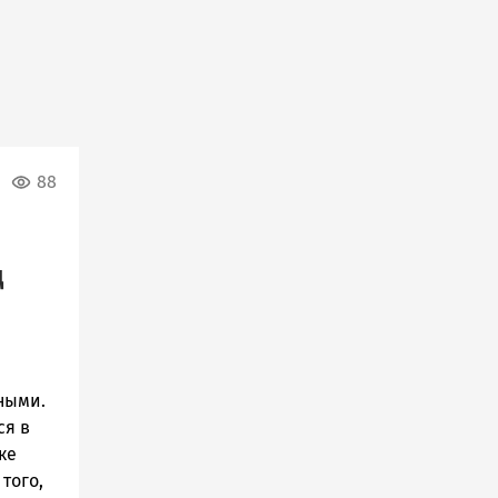
88
д
ными.
ся в
ке
того,