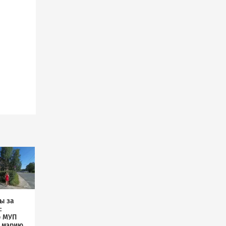
ы за
:
р МУП
л мэрию