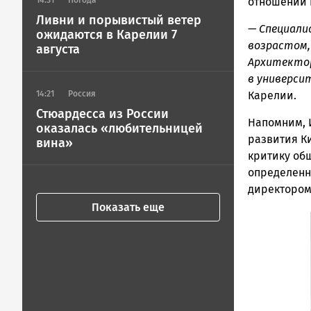
отношений 
14:31
Погода
Ливни и порывистый ветер
— Специали
ожидаются в Карелии 7
возрастом,
августа
Архитектор
в универси
Карелии.
14:21
Россия
Стюардесса из России
Напомним, 
оказалась «любительницей
развития К
вина»
критику об
определенн
директором
Показать еще