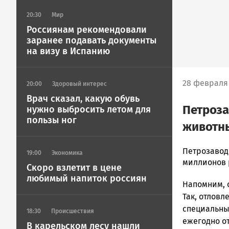
20:30
Мир
Россиянам рекомендовали
заранее подавать документы
на визу в Испанию
28 февраля 
20:00
Здоровый интерес
Врач сказал, какую обувь
Петроза
нужно выбросить летом для
пользы ног
животны
admintimur
Петрозавод
19:00
Экономика
Новости
миллионов 
Скоро взлетит в цене
Петрозавод
любимый напиток россиян
Напомним, 
и
Карелии
Так, отловл
|
специальны
18:30
Происшествия
Петрозавод
ежегодно от
В карельском лесу нашли