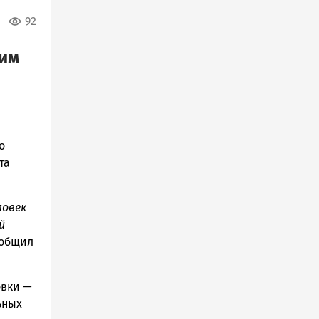
92
оим
о
та
ловек
й
ообщил
овки —
ьных