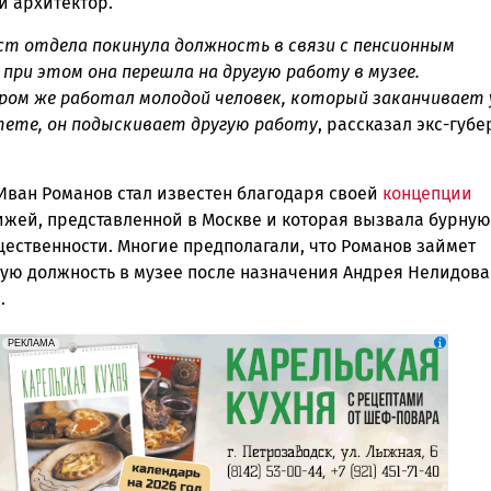
и архитектор.
ст отдела покинула должность в связи с пенсионным
 при этом она перешла на другую работу в музее.
ом же работал молодой человек, который заканчивает 
тете, он подыскивает другую работу
, рассказал экс-губ
Иван Романов стал известен благодаря своей
концепции
ижей, представленной в Москве и которая вызвала бурную
щественности. Многие предполагали, что Романов займет
ую должность в музее после назначения Андрея Нелидова
.
erid: 2SDnjdZZiDC
Реклама
РЕКЛАМА