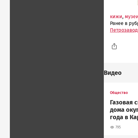
кижи
,
музе
Ранее в ру
Петрозаводс
Видео
Общество
Газовая 
дома окуп
года в К
795