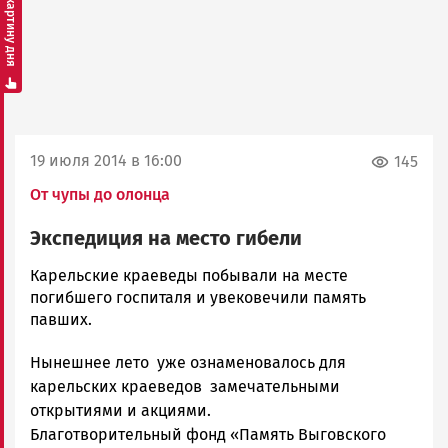
Смотреть картину дня
19 июля 2014 в 16:00
145
От чупы до олонца
Экспедиция на место гибели
admintimur
Карельские краеведы побывали на месте
Новости
погибшего госпиталя и увековечили память
Петрозаводска
павших.
и
Нынешнее лето уже ознаменовалось для
Карелии
|
карельских краеведов замечательными
Петрозаводск
открытиями и акциями.
ГОВОРИТ
Благотворительный фонд «Память Выговского