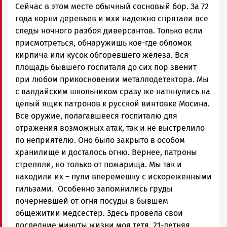
Сейчас в этом месте обычный сосновый бор. За 72
года корни деревьев и мхи надежно спрятали все
следы ночного разбоя диверсантов. Только если
присмотреться, обнаружишь кое-где обломок
кирпича или кусок обгоревшего железа. Вся
площадь бывшего госпиталя до сих пор звенит
при любом прикосновении металлодетектора. Мы
с валдайским школьником сразу же наткнулись на
целый ящик патронов к русской винтовке Мосина.
Все оружие, полагавшееся госпиталю для
отражения возможных атак, так и не выстрелило
по неприятелю. Оно было закрыто в особом
хранилище и досталось огню. Вернее, патроны
стреляли, но только от пожарища. Мы так и
находили их – пули вперемешку с искореженными
гильзами. Особенно запомнились груды
почерневшей от огня посуды в бывшем
общежитии медсестер. Здесь провела свои
последние минуты жизни моя тетя, 21-летняя