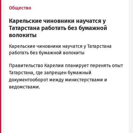
Общество
Карельские чиновники научатся у
Татарстана работать без бумажной
волокиты
admintimur
Карельские чиновники научатся у Татарстана
Новости
работать без бумажной волокиты
Петрозаводска
Правительство Карелии планирует перенять опыт
и
Карелии
Татарстана, где запрещен бумажный
|
документооборот между министерствами и
Петрозаводск
ведомствами.
ГОВОРИТ