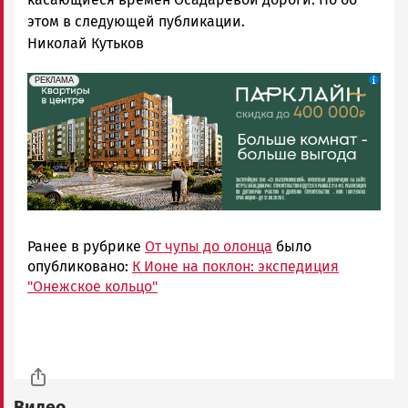
этом в следующей публикации.
Николай Кутьков
erid: 2SDnjdeSPnB
Реклама
РЕКЛАМА
Ранее в рубрике
От чупы до олонца
было
опубликовано:
К Ионе на поклон: экспедиция
"Онежское кольцо"
Видео