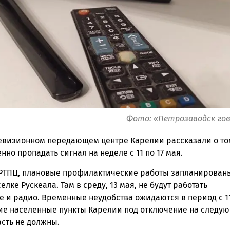
ск
Фото: «Петрозаводск го
евизионном передающем центре Карелии рассказали о том
нно пропадать сигнал на неделе с 11 по 17 мая.
РТПЦ, плановые профилактические работы запланирован
селке Рускеала. Там в среду, 13 мая, не будут работать
 и радио. Временные неудобства ожидаются в период с 11
гие населенные пункты Карелии под отключение на следу
асть не должны.