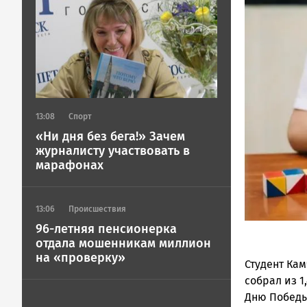
Image
Петрозавод
Image
и
Карелии
|
Петрозавод
ГОВОРИТ
13:08
Спорт
«Ни дня без бега!» Зачем
журналисту участвовать в
марафонах
13:06
Происшествия
96-летняя пенсионерка
отдала мошенникам миллион
на «проверку»
Студент Кам
собрал из 1
Дню Победы