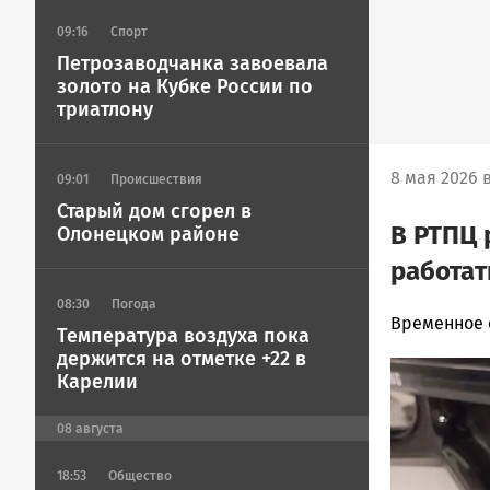
09:16
Спорт
Петрозаводчанка завоевала
золото на Кубке России по
триатлону
8 мая 2026 в
09:01
Происшествия
Старый дом сгорел в
В РТПЦ 
Олонецком районе
работат
08:30
Погода
Юрий
Временное 
Температура воздуха пока
Каулио
держится на отметке +22 в
Image
Новости
Карелии
Петрозавод
и
08
августа
Карелии
|
18:53
Общество