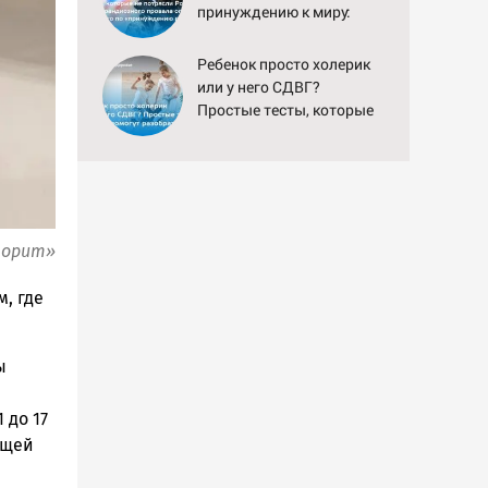
принуждению к миру:
как ответила Россия,
полный разбор провала
Ребенок просто холерик
операции Украины от
или у него СДВГ?
военкора Коца
Простые тесты, которые
помогут разобраться
ворит»
, где
ы
 до 17
ющей