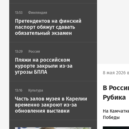
13:53
Финляндия
Претендентов на финский
паспорт обяжут сдавать
обязательный экзамен
13:29
Россия
Пляжи на российском
курорте закрыли из-за
угрозы БПЛА
8 мая 2026 в
В Росси
13:16
Культура
Рубика
Часть залов музея в Карелии
временно закроют из-за
обновления выставки
Арина
На Камчатк
Смирнова
Победы
Новости