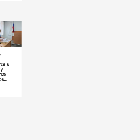
р
ся в
 у
128
ов