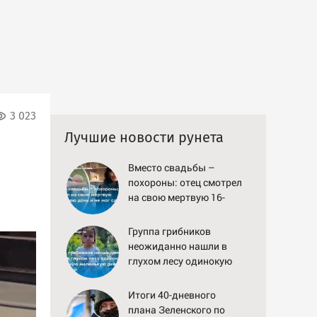
3 023
Лучшие новости рунета
Вместо свадьбы –
похороны: отец смотрел
на свою мертвую 16-
летнюю дочь и не мог
сдержать слезы
Группа грибников
неожиданно нашли в
глухом лесу одинокую
испуганную маленькую
девочку с игрушкой
Итоги 40-дневного
плана Зеленского по