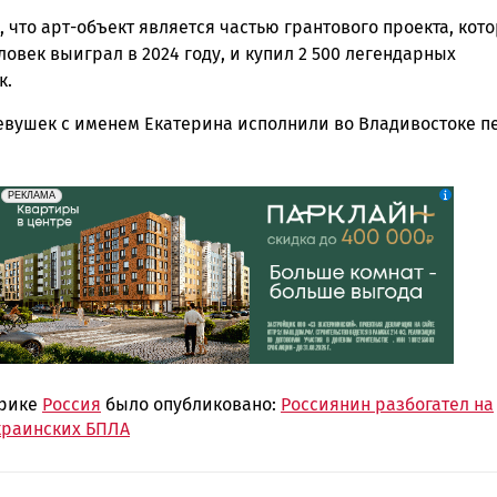
 что арт-объект является частью грантового проекта, кот
овек выиграл в 2024 году, и купил 2 500 легендарных
к.
евушек с именем Екатерина исполнили во Владивостоке п
erid: 2SDnjdeSPnB
Реклама
РЕКЛАМА
брике
Россия
было опубликовано:
Россиянин разбогател на
краинских БПЛА