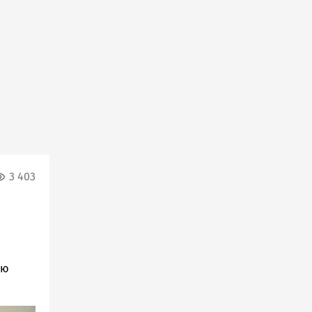
3 403
ню