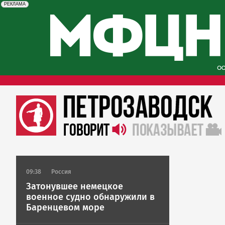
erid: 2SDnjcySKKc
Реклама
РЕКЛАМА
09:38
Россия
Затонувшее немецкое
военное судно обнаружили в
Баренцевом море