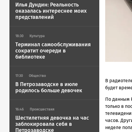
Петрозавод
Илья Дундин: Реальность
ГОВОРИТ
оказалась интереснее моих
представлений
18:30
Культура
Терминал самообслуживания
сократит очереди в
библиотеке
17:30
Общество
В радиотел
В Петрозаводске в июле
будет време
родилось больше девочек
По данным 
только в по
16:46
Происшествия
телевидение
Шестилетняя девочка на час
часов. Дру
заблокировала себя в
неделе поп
Петрозаводске