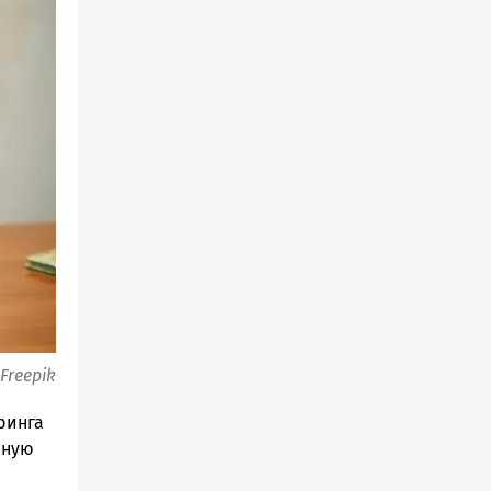
Freepik
ринга
нную