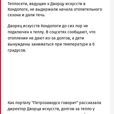
Корректор
Теплосети, ведущие к Дворцу искусств в
Новости
Кондопоге, не выдержали начала отопительного
Петрозаводска
сезона и дали течь.
и
Дворец искусств Кондопоги до сих пор не
Карелии
|
подключен к теплу. В соцсетях сообщают, что
Петрозаводск
отопление не дают из-за долгов, а дети
ГОВОРИТ
вынуждены заниматься при температуре в 6
градусов.
Как порталу "Петрозаводск говорит" рассказала
директор Дворца искусств, долгов за тепло у