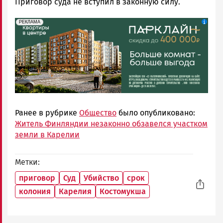
Приговор суда не вступил в законную силу.
erid: 2SDnjdeSPnB
Реклама
РЕКЛАМА
Ранее в рубрике
Общество
было опубликовано:
Житель Финляндии незаконно обзавелся участком
земли в Карелии
Метки
приговор
Суд
Убийство
срок
колония
Карелия
Костомукша