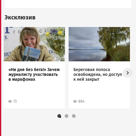
Эксклюзив
Image
Image
«Ни дня без бега!» Зачем
Береговая полоса
журналисту участвовать
освобождена, но доступ
в марафонах
к ней закрыт
73
884