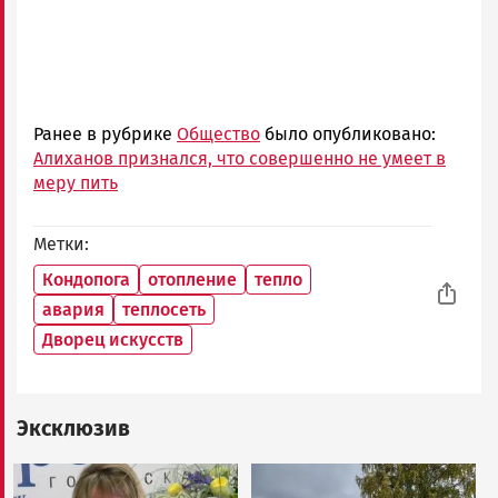
Ранее в рубрике
Общество
было опубликовано:
Алиханов признался, что совершенно не умеет в
меру пить
Метки
Кондопога
отопление
тепло
авария
теплосеть
Дворец искусств
Эксклюзив
Image
Image