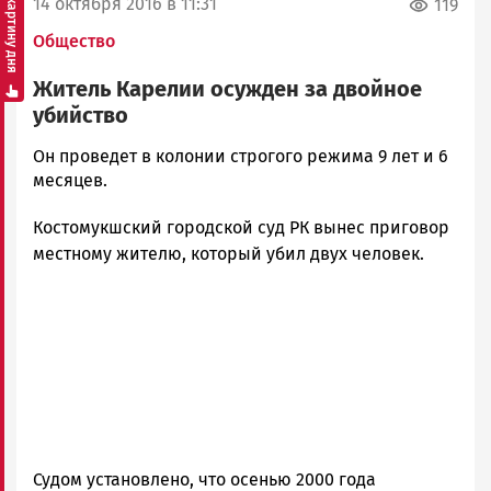
Смотреть картину дня
14 октября 2016 в 11:31
119
Общество
Житель Карелии осужден за двойное
убийство
Корректор
Он проведет в колонии строгого режима 9 лет и 6
Новости
месяцев.
Петрозаводска
Костомукшский городской суд РК вынес приговор
и
Карелии
местному жителю, который убил двух человек.
|
Петрозаводск
ГОВОРИТ
Судом установлено, что осенью 2000 года