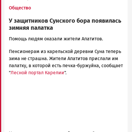
Общество
У защитников Сунского бора появилась
зимняя палатка
Корректор
Помощь людям оказали жители Апатитов.
Новости
Пенсионерам из карельской деревни Суна теперь
Петрозаводска
и
зима не страшна. Жители Апатитов прислали им
Карелии
палатку, в которой есть печка-буржуйка, сообщает
|
"
Лесной портал Карелии
".
Петрозаводск
ГОВОРИТ