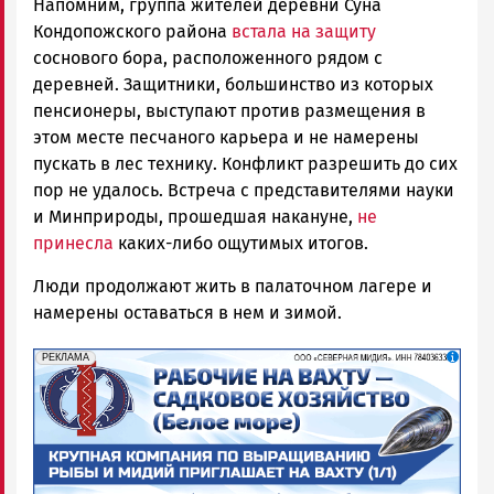
Напомним, группа жителей деревни Суна
Кондопожского района
встала на защиту
соснового бора, расположенного рядом с
деревней. Защитники, большинство из которых
пенсионеры, выступают против размещения в
этом месте песчаного карьера и не намерены
пускать в лес технику. Конфликт разрешить до сих
пор не удалось. Встреча с представителями науки
и Минприроды, прошедшая накануне,
не
принесла
каких-либо ощутимых итогов.
Люди продолжают жить в палаточном лагере и
намерены оставаться в нем и зимой.
erid: 2SDnjf467GP
Реклама
РЕКЛАМА