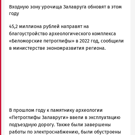
Ольга
Входную зону урочища Залавруга обновят в этом
Гаврилова
году
Новости
45,2 миллиона рублей направят на
Петрозаводска
и
благоустройство археологического комплекса
Карелии
«Беломорские петроглифы» в 2022 год, сообщили
|
в министерстве экономразвития региона.
Петрозаводск
ГОВОРИТ
В прошлом году к памятнику археологии
«Петроглифы Залавруги» ввели в эксплуатацию
подъездную дорогу. Также были завершены
работы по электроснабжению, были обустроены