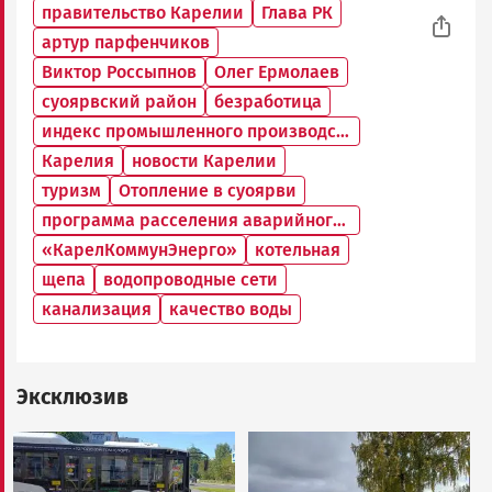
правительство Карелии
Глава РК
артур парфенчиков
Виктор Россыпнов
Олег Ермолаев
суоярвский район
безработица
индекс промышленного производства
Карелия
новости Карелии
туризм
Отопление в суоярви
программа расселения аварийного жилья
«КарелКоммунЭнерго»
котельная
щепа
водопроводные сети
канализация
качество воды
Эксклюзив
Image
Image