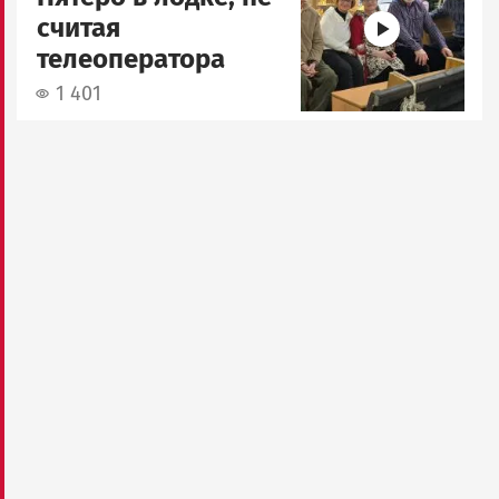
считая
телеоператора
1 401