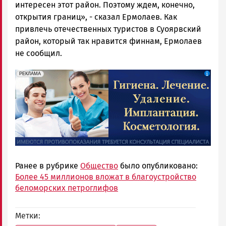
интересен этот район. Поэтому ждем, конечно,
открытия границ», - сказал Ермолаев. Как
привлечь отечественных туристов в Суоярвский
район, который так нравится финнам, Ермолаев
не сообщил.
erid: 2SDnjdpiKp6
Реклама
РЕКЛАМА
Ранее в рубрике
Общество
было опубликовано:
Более 45 миллионов вложат в благоустройство
беломорских петроглифов
Метки