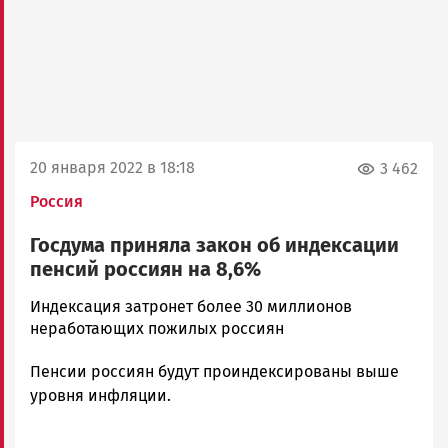
20 января 2022 в 18:18
3 462
Россия
Госдума приняла закон об индексации
пенсий россиян на 8,6%
Ольга
Индексация затронет более 30 миллионов
Гаврилова
неработающих пожилых россиян
Новости
Пенсии россиян будут проиндексированы выше
Петрозаводска
и
уровня инфляции.
Карелии
|