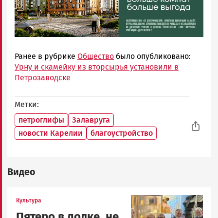
Ранее в рубрике
Общество
было опубликовано:
Урну и скамейку из вторсырья установили в
Петрозаводске
Метки
петроглифы
Залавруга
новости Карелии
благоустройство
Видео
Image
Культура
Пятеро в лодке, не