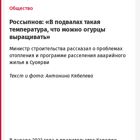
Общество
Россыпнов: «В подвалах такая
температура, что можно огурцы
выращивать»
Максим
Министр строительства рассказал о проблемах
Тихонов
отопления и программе расселения аварийного
Новости
жилья в Суоярви
Петрозаводска
Текст и фото: Антонина Кябелева
и
Карелии
|
Петрозаводск
ГОВОРИТ