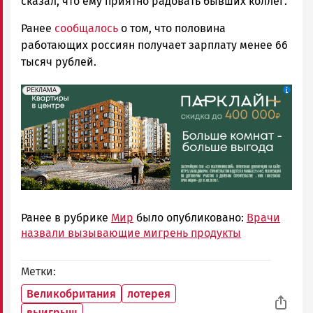
сказал, что ему приятно радовать бывших коллег.
Ранее
сообщалось
о том, что половина
работающих россиян получает зарплату менее 66
тысяч рублей.
erid: 2SDnjdeSPnB
Реклама
РЕКЛАМА
Ранее в рубрике
Мир
было опубликовано:
Врачи
назвали вызывающие мигрень продукты
Метки
Великобритания
лотерея
выигрыш