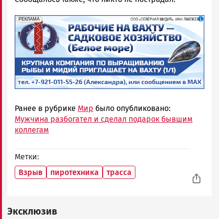
erid: 2SDnjf467GP
Реклама
РЕКЛАМА
Ранее в рубрике
Мир
было опубликовано:
Мужчина разбогател и сделал подарок бывшим
коллегам
Метки
Взрыв
пиротехника
трасса
Эксклюзив