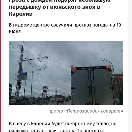
передышку от июньского зноя в
Карелии
Ольга
В гидрометцентре озвучили прогноз погоды на 10
Гаврилова
июня
Новости
Image
Петрозаводска
и
Карелии
|
Петрозаводск
ГОВОРИТ
фото «Петрозаводск говорит»
В среду в Карелии будет по-прежнему тепло, но
сильную жару остудит дождь. По прогнозу