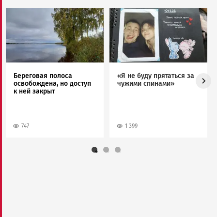
Image
Image
Береговая полоса
«Я не буду прятаться за
освобождена, но доступ
чужими спинами»
к ней закрыт
747
1 399