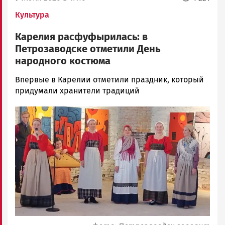
Культура
Карелия расфуфырилась: в
Петрозаводске отметили День
народного костюма
Марина
Впервые в Карелии отметили праздник, который
Бедорфаc
придумали хранители традиций
Новости
Image
Петрозаводска
и
Карелии
|
Петрозаводск
ГОВОРИТ