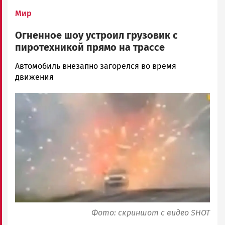
Мир
Огненное шоу устроил грузовик с
пиротехникой прямо на трассе
Наталья
Автомобиль внезапно загорелся во время
Колоко…
движения
Новости
Image
Петрозаводска
и
Карелии
|
Петрозаводск
ГОВОРИТ
Фото: скриншот с видео SHOT