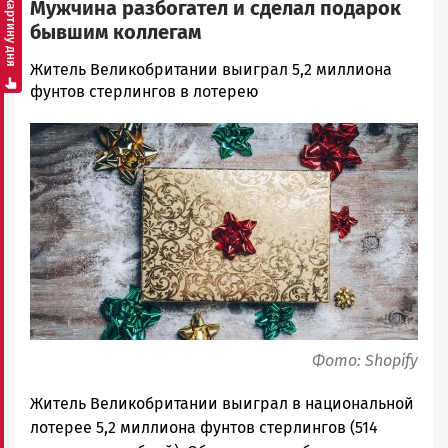
Смотреть картину дня
Мужчина разбогател и сделал подарок
бывшим коллегам
Юрий
Житель Великобритании выиграл 5,2 миллиона
Каулио
фунтов стерлингов в лотерею
Новости
Image
Петрозаводска
и
Карелии
|
Петрозаводск
ГОВОРИТ
Фото: Shopify
Житель Великобритании выиграл в национальной
лотерее 5,2 миллиона фунтов стерлингов (514